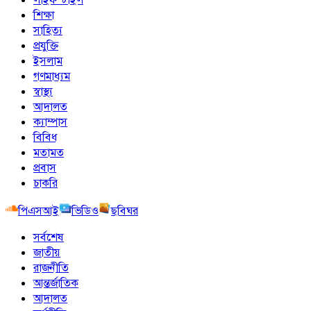
শিক্ষা
সাহিত্য
প্রযুক্তি
ইসলাম
গণমাধ্যম
স্বাস্থ্য
আদালত
ক্যাম্পাস
বিবিধ
মতামত
প্রবাস
চাকরি
পিএসআই
ভিডিও
ছবিঘর
সর্বশেষ
জাতীয়
রাজনীতি
আন্তর্জাতিক
আদালত