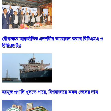
যৌথভাবে আন্তর্জাতিক প্রদর্শনীর আয়োজন করবে বিটিএমএ ও
বিজিএমইএ
হরমুজ প্রণালি খুলতে পারে, বিশ্ববাজারে কমল তেলের দাম