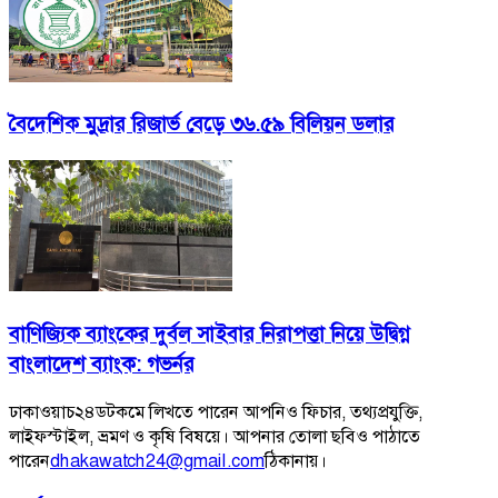
বৈদেশিক মুদ্রার রিজার্ভ বেড়ে ৩৬.৫৯ বিলিয়ন ডলার
বাণিজ্যিক ব্যাংকের দুর্বল সাইবার নিরাপত্তা নিয়ে উদ্বিগ্ন
বাংলাদেশ ব্যাংক: গভর্নর
ঢাকাওয়াচ২৪ডটকমে লিখতে পারেন আপনিও ফিচার, তথ্যপ্রযুক্তি,
লাইফস্টাইল, ভ্রমণ ও কৃষি বিষয়ে। আপনার তোলা ছবিও পাঠাতে
পারেন
dhakawatch24@gmail.com
ঠিকানায়।