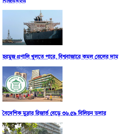
বিজিএমইএ
হরমুজ প্রণালি খুলতে পারে, বিশ্ববাজারে কমল তেলের দাম
বৈদেশিক মুদ্রার রিজার্ভ বেড়ে ৩৬.৫৯ বিলিয়ন ডলার