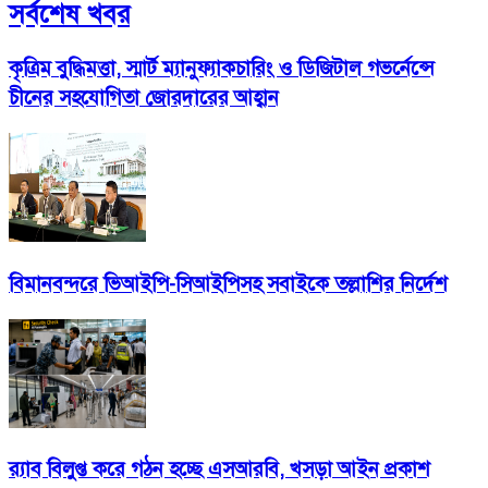
সর্বশেষ খবর
কৃত্রিম বুদ্ধিমত্তা, স্মার্ট ম্যানুফ্যাকচারিং ও ডিজিটাল গভর্নেন্সে
চীনের সহযোগিতা জোরদারের আহ্বান
বিমানবন্দরে ভিআইপি-সিআইপিসহ সবাইকে তল্লাশির নির্দেশ
র‍্যাব বিলুপ্ত করে গঠন হচ্ছে এসআরবি, খসড়া আইন প্রকাশ