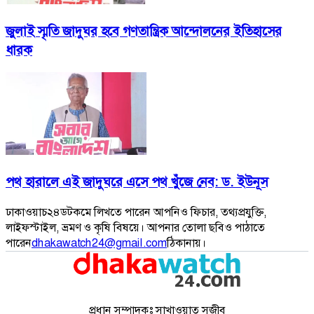
জুলাই স্মৃতি জাদুঘর হবে গণতান্ত্রিক আন্দোলনের ইতিহাসের
ধারক
পথ হারালে এই জাদুঘরে এসে পথ খুঁজে নেব: ড. ইউনূস
ঢাকাওয়াচ২৪ডটকমে লিখতে পারেন আপনিও ফিচার, তথ্যপ্রযুক্তি,
লাইফস্টাইল, ভ্রমণ ও কৃষি বিষয়ে। আপনার তোলা ছবিও পাঠাতে
পারেন
dhakawatch24@gmail.com
ঠিকানায়।
প্রধান সম্পাদকঃ সাখাওয়াত সজীব