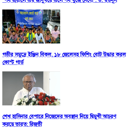
‘পথ হারালে এই জাদুঘরে এসে পথ খুঁজে নেবো’: ড. ইউনূস
গভীর সমুদ্রে ইঞ্জিন বিকল, ১৮ জেলেসহ ফিশিং বোট উদ্ধার করল
কোস্ট গার্ড
শেখ হাসিনার বেপারে নিজেদের অবস্থান নিয়ে দ্বিমুখী আচরণ
করছে ভারত: রিজভী