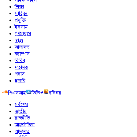
শিক্ষা
সাহিত্য
প্রযুক্তি
ইসলাম
গণমাধ্যম
স্বাস্থ্য
আদালত
ক্যাম্পাস
বিবিধ
মতামত
প্রবাস
চাকরি
পিএসআই
ভিডিও
ছবিঘর
সর্বশেষ
জাতীয়
রাজনীতি
আন্তর্জাতিক
আদালত