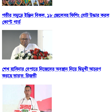
গভীর সমুদ্রে ইঞ্জিন বিকল, ১৮ জেলেসহ ফিশিং বোট উদ্ধার করল
কোস্ট গার্ড
শেখ হাসিনার বেপারে নিজেদের অবস্থান নিয়ে দ্বিমুখী আচরণ
করছে ভারত: রিজভী