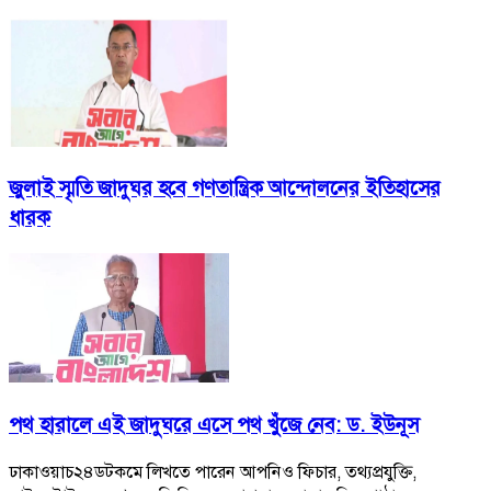
জুলাই স্মৃতি জাদুঘর হবে গণতান্ত্রিক আন্দোলনের ইতিহাসের
ধারক
পথ হারালে এই জাদুঘরে এসে পথ খুঁজে নেব: ড. ইউনূস
ঢাকাওয়াচ২৪ডটকমে লিখতে পারেন আপনিও ফিচার, তথ্যপ্রযুক্তি,