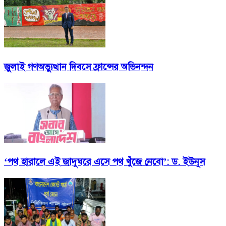
জুলাই গণঅভ্যুত্থান দিবসে ফ্রান্সের অভিনন্দন
‘পথ হারালে এই জাদুঘরে এসে পথ খুঁজে নেবো’: ড. ইউনূস