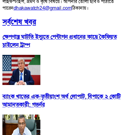
লাইফস্টাইল, ভ্রমণ ও কৃষি বিষয়ে। আপনার তোলা ছবিও পাঠাতে
পারেন
dhakawatch24@gmail.com
ঠিকানায়।
সর্বশেষ খবর
ক্ষেপণাস্ত্র ঘাটতি ইস্যুতে পেন্টাগন প্রধানের কাছে কৈফিয়ত
চাইলেন ট্রাম্প
ব্যাংক খাতের এক-তৃতীয়াংশ অর্থ লোপাট, বিপাকে ২ কোটি
আমানতকারী: গভর্নর