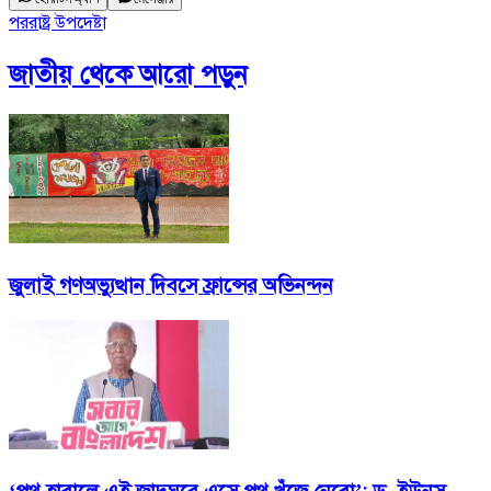
পররাষ্ট্র উপদেষ্টা
জাতীয়
থেকে আরো পড়ুন
জুলাই গণঅভ্যুত্থান দিবসে ফ্রান্সের অভিনন্দন