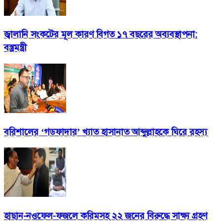
জ্বালানি সংকটের মূল কারণ বিগত ১৭ বছরের অব্যবস্থাপনা:
বস্ত্রমন্ত্রী
বরিশালের ‘গডফাদার’ খ্যাত হাসানাত আব্দুল্লাহকে ঘিরে রহস্য
হাছান-নওফেল-ফজলে করিমসহ ২২ জনের বিরুদ্ধে সাক্ষ্য গ্রহণ