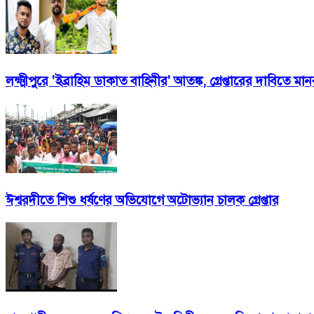
লক্ষ্মীপুরে 'ইব্রাহিম ডাকাত বাহিনীর' আতঙ্ক, গ্রেপ্তারের দাবিতে মান
ঈশ্বরদীতে শিশু ধর্ষণের অভিযোগে অটোভ্যান চালক গ্রেপ্তার