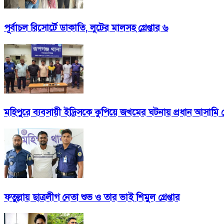
পূর্বাচল রিসোর্টে ডাকাতি, লুটের মালসহ গ্রেপ্তার ৬
মহিপুরে ব্যবসায়ী ইদ্রিসকে কুপিয়ে জখমের ঘটনায় প্রধান আসামি গ্র
ফতুল্লায় ছাত্রলীগ নেতা শুভ ও তার ভাই শিমুল গ্রেপ্তার