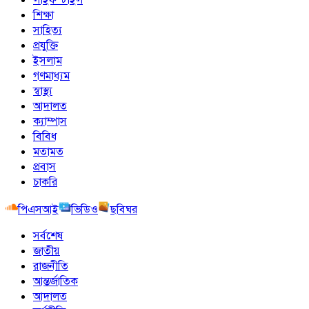
শিক্ষা
সাহিত্য
প্রযুক্তি
ইসলাম
গণমাধ্যম
স্বাস্থ্য
আদালত
ক্যাম্পাস
বিবিধ
মতামত
প্রবাস
চাকরি
পিএসআই
ভিডিও
ছবিঘর
সর্বশেষ
জাতীয়
রাজনীতি
আন্তর্জাতিক
আদালত