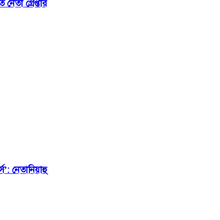
েতা গ্রেপ্তার
স’: নেতানিয়াহু