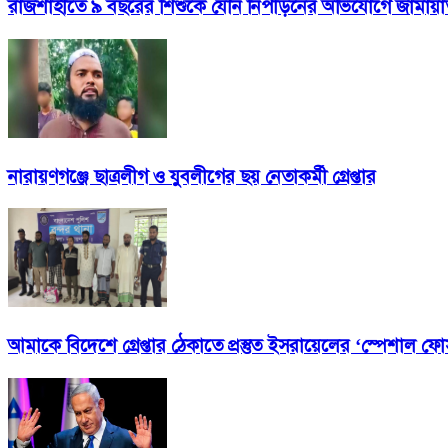
রাজশাহীতে ৯ বছরের শিশুকে যৌন নিপীড়নের অভিযোগে জামায়াত ন
নারায়ণগঞ্জে ছাত্রলীগ ও যুবলীগের ছয় নেতাকর্মী গ্রেপ্তার
আমাকে বিদেশে গ্রেপ্তার ঠেকাতে প্রস্তুত ইসরায়েলের ‘স্পেশাল ফোর্