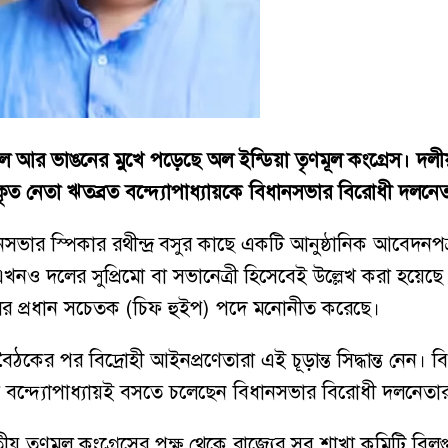
দল আর ভাঙনের মুখে পড়েছে অল ইন্ডিয়া তৃণমূল কংগ্রেস। দলীয় স
 নেতা ঋতব্রত বন্দ্যোপাধ্যায়কে বিধানসভার বিরোধী দলনেতা
নসভার স্পিকার রথীন্দ্র বসুর কাছে একটি আনুষ্ঠানিক আবেদনপত
খনও দলের সুপ্রিমো বা সভানেত্রী হিসেবেই উল্লেখ করা হয়ে
লের প্রধান সচেতক (চিফ হুইপ) পদে মনোনীত করেছে।
ার বৈঠকের পর বিদ্রোহী আইনপ্রণেতারা এই চূড়ান্ত সিদ্ধান্ত ন
 বন্দ্যোপাধ্যায়ই বসতে চলেছেন বিধানসভার বিরোধী দলনেত
রতীয় তৃণমূল কংগ্রেসের পক্ষ থেকে রাজ্যের সব শাখা কমিটি ব