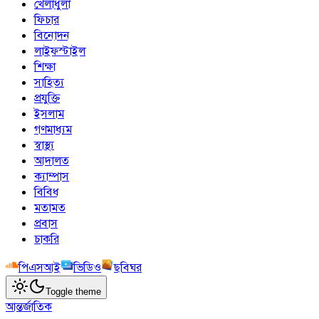
খেলাধুলা
ফিচার
বিনোদন
লাইফস্টাইল
শিক্ষা
সাহিত্য
প্রযুক্তি
ইসলাম
গণমাধ্যম
স্বাস্থ্য
আদালত
ক্যাম্পাস
বিবিধ
মতামত
প্রবাস
চাকরি
পিএসআই
ভিডিও
ছবিঘর
Toggle theme
আন্তর্জাতিক