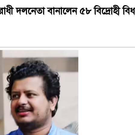
িরোধী দলনেতা বানালেন ৫৮ বিদ্রোহী বি