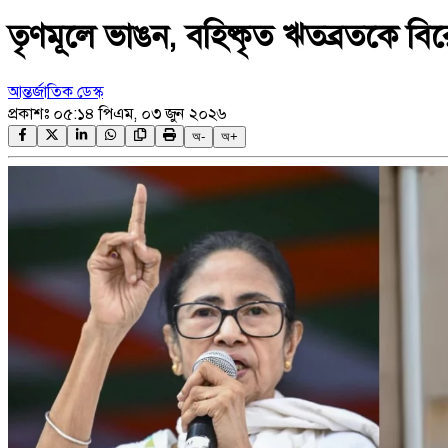
তৃণমূলে ভাঙন, বহিষ্কৃত ঋতব্রতকে ব
আন্তর্জাতিক ডেস্ক
প্রকাশঃ
০৫:১৪ পিএম, ০৩ জুন ২০২৬
অ-
অ+