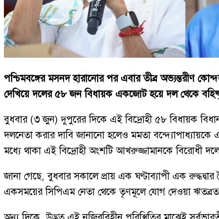
পশ্চিমবঙ্গের মসনদ হারানোর পর এবার তীব্র অভ্যন্তরীণ কোন্
দেখিয়ে দলের ৫৮ জন বিধায়ক একজোট হয়ে দল থেকে বহিষ্কৃত
বুধবার (৩ জুন) দুপুরের দিকে এই বিদ্রোহী ৫৮ বিধায়ক বিধা
দলনেতা করার দাবি জানানো হলেও মমতা বন্দ্যোপাধ্যায়কে এ
মধ্যে থাকা এই বিদ্রোহী অংশটি আখরুজ্জামানকে বিরোধী দ
জানা গেছে, বুধবার সকালে প্রায় এক ঘণ্টাব্যাপী এক রুদ্ধদ্ব
একসময়ের সিপিএম নেতা থেকে তৃণমূলে যোগ দেওয়া ঋতব্রত
অন্য দিকে, উদ্ভূত এই নজিরবিহীন পরিস্থিতির মাঝেই সর্বভা