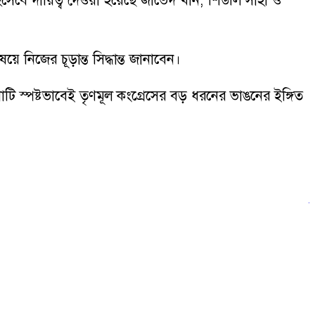
িসেবে দায়িত্ব দেওয়া হয়েছে জাভেদ খান, শিউলি সাহা ও
 নিজের চূড়ান্ত সিদ্ধান্ত জানাবেন।
স্পষ্টভাবেই তৃণমূল কংগ্রেসের বড় ধরনের ভাঙনের ইঙ্গিত
ব