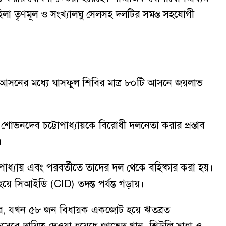
হিলা তৃণমূল ও সংখ্যালঘু সেলসহ দলটির সমস্ত সহযোগী
৪টি আসনের মধ্যে ঘাসফুল শিবির মাত্র ৮০টি আসনে জয়লাভ
শোভনদেব চট্টোপাধ্যায়কে বিরোধী দলনেতা করার প্রস্তাব
।
যোপাধ্যায় এবং পরবর্তীতে তাদের দল থেকে বহিষ্কার করা হয়।
হয়ে সিআইডি (CID) তদন্ত পর্যন্ত গড়ায়।
বুধবার, যখন ৫৮ জন বিধায়ক একজোট হয়ে ঋতব্রত