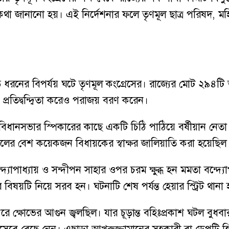
র কথা জানানো হয়। এই নির্দেশনার ফলে তৃণমূল ছাত্র পরিষদ, ম
ে বড় ধরনের বিপর্যয় ঘটে তৃণমূল কংগ্রেসের। রাজ্যের মোট ২৯
প্রতিদ্বন্দ্বিতা করেও পরাজয় বরণ করেন।
িধানসভার স্পিকারের কাছে একটি চিঠি পাঠিয়ে বর্ষীয়ান নেতা 
লের বেশ কয়েকজন বিধায়কের স্বাক্ষর জালিয়াতি করা হয়েছিল
্যোপাধ্যায় ও সন্দীপন সাহার ওপর চরম ক্ষুব্ধ হন মমতা বন্দ্
ষয়টি নিয়ে সরব হন। ঘটনাটি শেষ পর্যন্ত হেয়ার স্ট্রিট থানা 
্দরে ক্ষোভের আগুন জ্বলছিল। যার চূড়ান্ত বহিঃপ্রকাশ ঘটল 