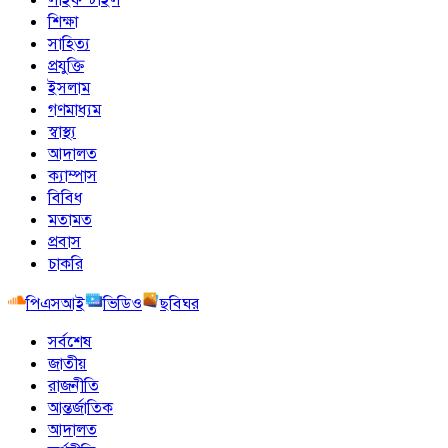
শিক্ষা
সাহিত্য
প্রযুক্তি
ইসলাম
গণমাধ্যম
স্বাস্থ্য
আদালত
ক্যাম্পাস
বিবিধ
মতামত
প্রবাস
চাকরি
পিএসআই
ভিডিও
ছবিঘর
সর্বশেষ
জাতীয়
রাজনীতি
আন্তর্জাতিক
আদালত