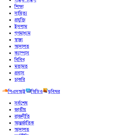
শিক্ষা
সাহিত্য
প্রযুক্তি
ইসলাম
গণমাধ্যম
স্বাস্থ্য
আদালত
ক্যাম্পাস
বিবিধ
মতামত
প্রবাস
চাকরি
পিএসআই
ভিডিও
ছবিঘর
সর্বশেষ
জাতীয়
রাজনীতি
আন্তর্জাতিক
আদালত