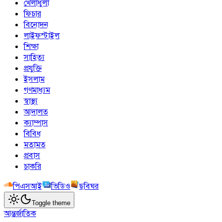
খেলাধুলা
ফিচার
বিনোদন
লাইফস্টাইল
শিক্ষা
সাহিত্য
প্রযুক্তি
ইসলাম
গণমাধ্যম
স্বাস্থ্য
আদালত
ক্যাম্পাস
বিবিধ
মতামত
প্রবাস
চাকরি
পিএসআই
ভিডিও
ছবিঘর
Toggle theme
আন্তর্জাতিক