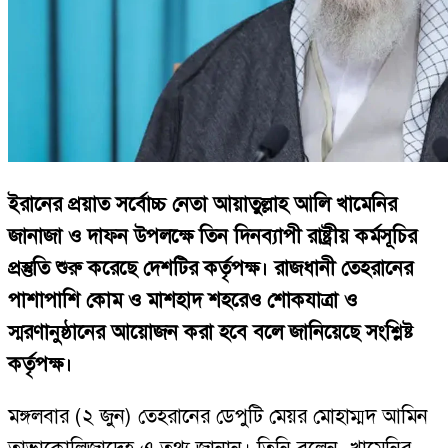
ইরানের প্রয়াত সর্বোচ্চ নেতা আয়াতুল্লাহ আলি খামেনির
জানাজা ও দাফন উপলক্ষে তিন দিনব্যাপী রাষ্ট্রীয় কর্মসূচির
প্রস্তুতি শুরু করেছে দেশটির কর্তৃপক্ষ। রাজধানী তেহরানের
পাশাপাশি কোম ও মাশহাদ শহরেও শোকযাত্রা ও
স্মরণানুষ্ঠানের আয়োজন করা হবে বলে জানিয়েছে সংশ্লিষ্ট
কর্তৃপক্ষ।
মঙ্গলবার (২ জুন) তেহরানের ডেপুটি মেয়র মোহাম্মদ আমিন