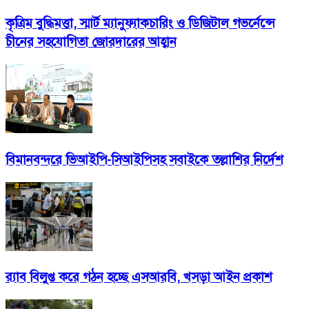
কৃত্রিম বুদ্ধিমত্তা, স্মার্ট ম্যানুফ্যাকচারিং ও ডিজিটাল গভর্নেন্সে
চীনের সহযোগিতা জোরদারের আহ্বান
বিমানবন্দরে ভিআইপি-সিআইপিসহ সবাইকে তল্লাশির নির্দেশ
র‍্যাব বিলুপ্ত করে গঠন হচ্ছে এসআরবি, খসড়া আইন প্রকাশ