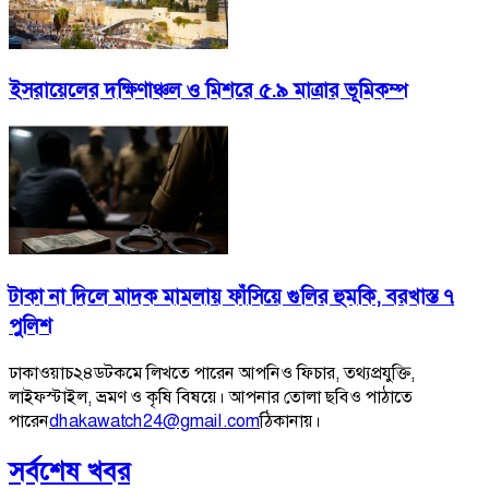
ইসরায়েলের দক্ষিণাঞ্চল ও মিশরে ৫.৯ মাত্রার ভূমিকম্প
টাকা না দিলে মাদক মামলায় ফাঁসিয়ে গুলির হুমকি, বরখাস্ত ৭
পুলিশ
ঢাকাওয়াচ২৪ডটকমে লিখতে পারেন আপনিও ফিচার, তথ্যপ্রযুক্তি,
লাইফস্টাইল, ভ্রমণ ও কৃষি বিষয়ে। আপনার তোলা ছবিও পাঠাতে
পারেন
dhakawatch24@gmail.com
ঠিকানায়।
সর্বশেষ খবর