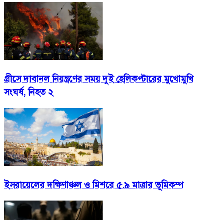
গ্রীসে দাবানল নিয়ন্ত্রণের সময় দুই হেলিকপ্টারের মুখোমুখি
সংঘর্ষ, নিহত ২
ইসরায়েলের দক্ষিণাঞ্চল ও মিশরে ৫.৯ মাত্রার ভূমিকম্প