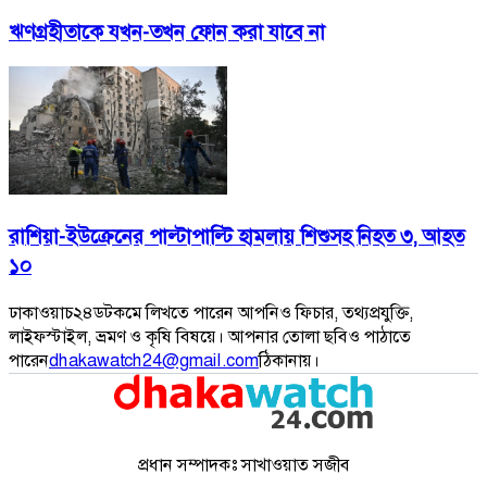
ঋণগ্রহীতাকে যখন-তখন ফোন করা যাবে না
রাশিয়া-ইউক্রেনের পাল্টাপাল্টি হামলায় শিশুসহ নিহত ৩, আহত
১০
ঢাকাওয়াচ২৪ডটকমে লিখতে পারেন আপনিও ফিচার, তথ্যপ্রযুক্তি,
লাইফস্টাইল, ভ্রমণ ও কৃষি বিষয়ে। আপনার তোলা ছবিও পাঠাতে
পারেন
dhakawatch24@gmail.com
ঠিকানায়।
প্রধান সম্পাদকঃ সাখাওয়াত সজীব