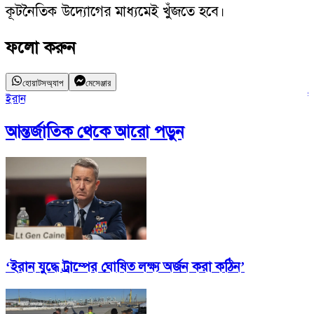
কূটনৈতিক উদ্যোগের মাধ্যমেই খুঁজতে হবে।
ফলো করুন
হোয়াটসঅ্যাপ
মেসেঞ্জার
ইরান
ই
আন্তর্জাতিক
থেকে আরো পড়ুন
‘ইরান যুদ্ধে ট্রাম্পের ঘোষিত লক্ষ্য অর্জন করা কঠিন’