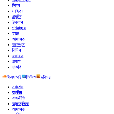
শিক্ষা
সাহিত্য
প্রযুক্তি
ইসলাম
গণমাধ্যম
স্বাস্থ্য
আদালত
ক্যাম্পাস
বিবিধ
মতামত
প্রবাস
চাকরি
পিএসআই
ভিডিও
ছবিঘর
সর্বশেষ
জাতীয়
রাজনীতি
আন্তর্জাতিক
আদালত