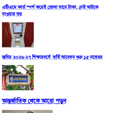
এটিএমে কার্ড স্পর্শ করেই তোলা যাবে টাকা, নেই আটকে
যাওয়ার ভয়
জবির ২০২৬-২৭ শিক্ষারবর্ষে ভর্তি আবেদন শুরু ১৫ নভেম্বর
আন্তর্জাতিক
থেকে আরো পড়ুন