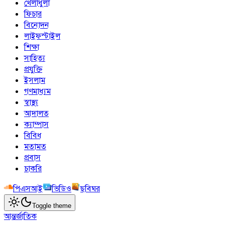
খেলাধুলা
ফিচার
বিনোদন
লাইফস্টাইল
শিক্ষা
সাহিত্য
প্রযুক্তি
ইসলাম
গণমাধ্যম
স্বাস্থ্য
আদালত
ক্যাম্পাস
বিবিধ
মতামত
প্রবাস
চাকরি
পিএসআই
ভিডিও
ছবিঘর
Toggle theme
আন্তর্জাতিক