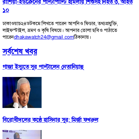
রাশিয়া-ইউক্রেনের পাল্টাপাল্টি হামলায় শিশুসহ নিহত ৩, আহত
১০
ঢাকাওয়াচ২৪ডটকমে লিখতে পারেন আপনিও ফিচার, তথ্যপ্রযুক্তি,
লাইফস্টাইল, ভ্রমণ ও কৃষি বিষয়ে। আপনার তোলা ছবিও পাঠাতে
পারেন
dhakawatch24@gmail.com
ঠিকানায়।
সর্বশেষ খবর
গাজা ইস্যুতে সুর পাল্টালেন নেতানিয়াহু
বিরোধীদলের কণ্ঠে হাসিনার সুর: মির্জা ফখরুল