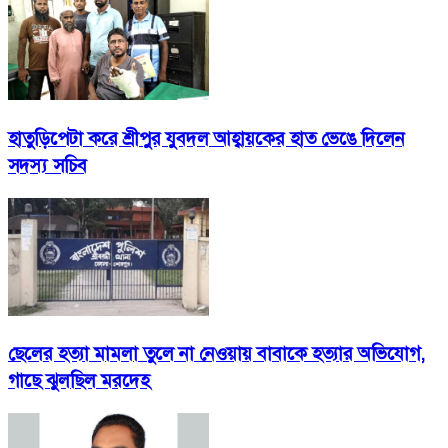
হাতুড়িপেটা করে শ্রীপুর যুবদল আহ্বায়কের হাত ভেঙে দিলেন
সদস্য সচিব
ছেলের হত্যা মামলা তুলে না নেওয়ায় বাবাকে হত্যার অভিযোগ,
গাছে ঝুলছিল মরদেহ