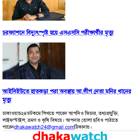
চরফ্যাশনে বিদ্যুৎস্পৃষ্ট হয়ে এসএসসি পরীক্ষার্থীর মৃত্যু
আইসিইউতে হাতকড়া পরা অবস্থায় আ.লীগ নেতা মনির খানের
মৃত্যু
ঢাকাওয়াচ২৪ডটকমে লিখতে পারেন আপনিও ফিচার, তথ্যপ্রযুক্তি,
লাইফস্টাইল, ভ্রমণ ও কৃষি বিষয়ে। আপনার তোলা ছবিও পাঠাতে
পারেন
dhakawatch24@gmail.com
ঠিকানায়।