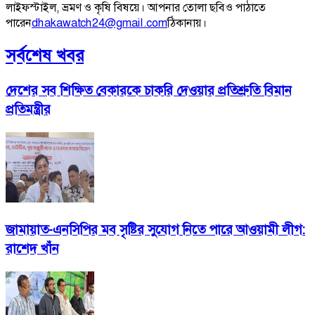
লাইফস্টাইল, ভ্রমণ ও কৃষি বিষয়ে। আপনার তোলা ছবিও পাঠাতে
পারেন
dhakawatch24@gmail.com
ঠিকানায়।
সর্বশেষ খবর
দেশের সব শিক্ষিত বেকারকে চাকরি দেওয়ার প্রতিশ্রুতি বিমান
প্রতিমন্ত্রীর
জামায়াত-এনসিপির মব সৃষ্টির সুযোগ নিতে পারে আওয়ামী লীগ:
রাশেদ খাঁন