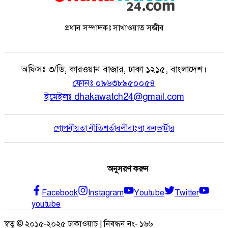
প্রধান সম্পাদকঃ সাখাওয়াত সজীব
অফিসঃ
৩/ডি, কারওয়ান বাজার, ঢাকা ১২১৫, বাংলাদেশ।
ফোনঃ
০৯৬৩৮৯৫০০৫৪
ইমেইলঃ
dhakawatch24@gmail.com
গোপনীয়তা নীতি
শর্তাবলী
বাংলা কনভার্টার
অনুসরণ করুন
Facebook
Instagram
Youtube
Twitter
youtube
স্বত্ব © ২০১৫-২০২৫ ঢাকাওয়াচ | নিবন্ধন নং- ১৬৬