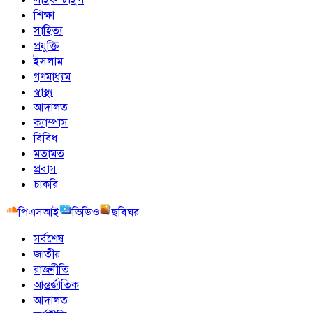
শিক্ষা
সাহিত্য
প্রযুক্তি
ইসলাম
গণমাধ্যম
স্বাস্থ্য
আদালত
ক্যাম্পাস
বিবিধ
মতামত
প্রবাস
চাকরি
পিএসআই
ভিডিও
ছবিঘর
সর্বশেষ
জাতীয়
রাজনীতি
আন্তর্জাতিক
আদালত