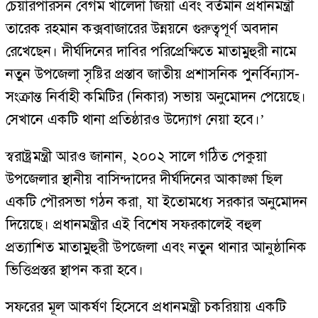
চেয়ারপারসন বেগম খালেদা জিয়া এবং বর্তমান প্রধানমন্ত্রী
তারেক রহমান কক্সবাজারের উন্নয়নে গুরুত্বপূর্ণ অবদান
রেখেছেন। দীর্ঘদিনের দাবির পরিপ্রেক্ষিতে মাতামুহুরী নামে
নতুন উপজেলা সৃষ্টির প্রস্তাব জাতীয় প্রশাসনিক পুনর্বিন্যাস-
সংক্রান্ত নির্বাহী কমিটির (নিকার) সভায় অনুমোদন পেয়েছে।
সেখানে একটি থানা প্রতিষ্ঠারও উদ্যোগ নেয়া হবে।’
স্বরাষ্ট্রমন্ত্রী আরও জানান, ২০০২ সালে গঠিত পেকুয়া
উপজেলার স্থানীয় বাসিন্দাদের দীর্ঘদিনের আকাঙ্ক্ষা ছিল
একটি পৌরসভা গঠন করা, যা ইতোমধ্যে সরকার অনুমোদন
দিয়েছে। প্রধানমন্ত্রীর এই বিশেষ সফরকালেই বহুল
প্রত্যাশিত মাতামুহুরী উপজেলা এবং নতুন থানার আনুষ্ঠানিক
ভিত্তিপ্রস্তর স্থাপন করা হবে।
সফরের মূল আকর্ষণ হিসেবে প্রধানমন্ত্রী চকরিয়ায় একটি