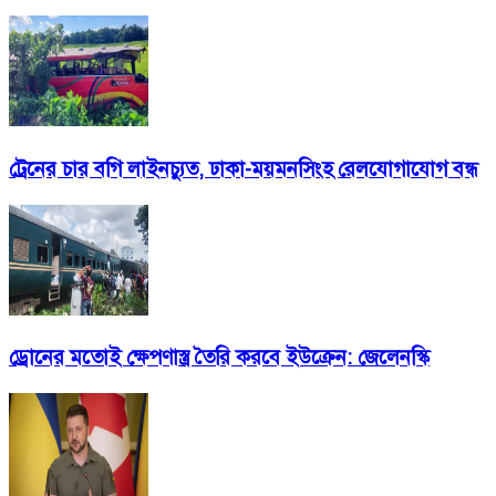
ট্রেনের চার বগি লাইনচ্যুত, ঢাকা-ময়মনসিংহ রেলযোগাযোগ বন্ধ
ড্রোনের মতোই ক্ষেপণাস্ত্র তৈরি করবে ইউক্রেন: জেলেনস্কি