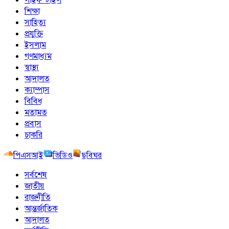
শিক্ষা
সাহিত্য
প্রযুক্তি
ইসলাম
গণমাধ্যম
স্বাস্থ্য
আদালত
ক্যাম্পাস
বিবিধ
মতামত
প্রবাস
চাকরি
পিএসআই
ভিডিও
ছবিঘর
সর্বশেষ
জাতীয়
রাজনীতি
আন্তর্জাতিক
আদালত