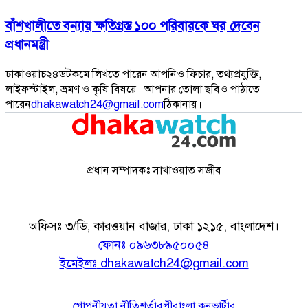
বাঁশখালীতে বন্যায় ক্ষতিগ্রস্ত ১০০ পরিবারকে ঘর দেবেন
প্রধানমন্ত্রী
ঢাকাওয়াচ২৪ডটকমে লিখতে পারেন আপনিও ফিচার, তথ্যপ্রযুক্তি,
লাইফস্টাইল, ভ্রমণ ও কৃষি বিষয়ে। আপনার তোলা ছবিও পাঠাতে
পারেন
dhakawatch24@gmail.com
ঠিকানায়।
প্রধান সম্পাদকঃ সাখাওয়াত সজীব
অফিসঃ
৩/ডি, কারওয়ান বাজার, ঢাকা ১২১৫, বাংলাদেশ।
ফোনঃ
০৯৬৩৮৯৫০০৫৪
ইমেইলঃ
dhakawatch24@gmail.com
গোপনীয়তা নীতি
শর্তাবলী
বাংলা কনভার্টার