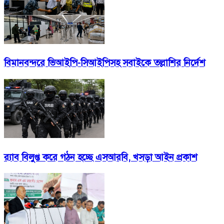
বিমানবন্দরে ভিআইপি-সিআইপিসহ সবাইকে তল্লাশির নির্দেশ
র‍্যাব বিলুপ্ত করে গঠন হচ্ছে এসআরবি, খসড়া আইন প্রকাশ