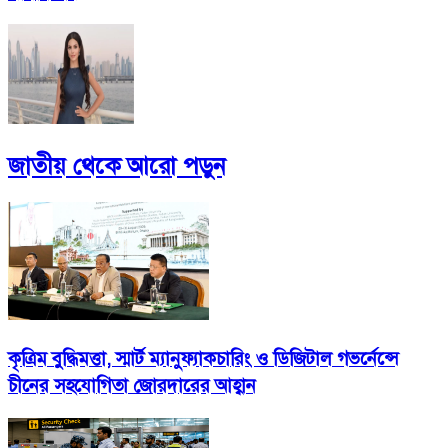
জাতীয়
থেকে আরো পড়ুন
কৃত্রিম বুদ্ধিমত্তা, স্মার্ট ম্যানুফ্যাকচারিং ও ডিজিটাল গভর্নেন্সে
চীনের সহযোগিতা জোরদারের আহ্বান