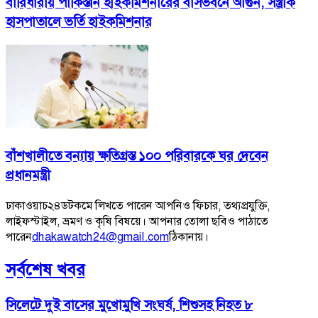
বারিধারায় পাকিস্তান হাইকমিশনারের বাসভবনে আগুন, সস্ত্রীক
হাসপাতালে ভর্তি হাইকমিশনার
বাঁশখালীতে বন্যায় ক্ষতিগ্রস্ত ১০০ পরিবারকে ঘর দেবেন
প্রধানমন্ত্রী
ঢাকাওয়াচ২৪ডটকমে লিখতে পারেন আপনিও ফিচার, তথ্যপ্রযুক্তি,
লাইফস্টাইল, ভ্রমণ ও কৃষি বিষয়ে। আপনার তোলা ছবিও পাঠাতে
পারেন
dhakawatch24@gmail.com
ঠিকানায়।
সর্বশেষ খবর
সিলেটে দুই বাসের মুখোমুখি সংঘর্ষ, শিশুসহ নিহত ৮