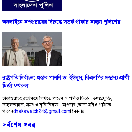
অনলাইনে অপপ্রচারের বিরুদ্ধে সতর্ক থাকার আহ্বান পুলিশের
রাষ্ট্রপতি নির্বাচন: প্রস্তাব পাননি ড. ইউনূস, বিএনপির সম্ভাব্য প্রার্থী
মির্জা ফখরুল
ঢাকাওয়াচ২৪ডটকমে লিখতে পারেন আপনিও ফিচার, তথ্যপ্রযুক্তি,
লাইফস্টাইল, ভ্রমণ ও কৃষি বিষয়ে। আপনার তোলা ছবিও পাঠাতে
পারেন
dhakawatch24@gmail.com
ঠিকানায়।
সর্বশেষ খবর