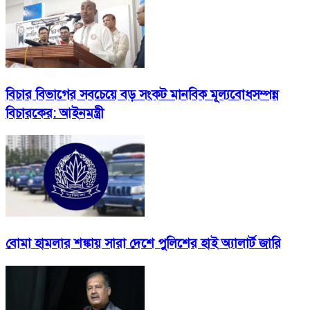
বিচার বিভাগের সবচেয়ে বড় সংকট মানবিক মূল্যবোধসম্পন্ন
বিচারকের: আইনমন্ত্রী
বোমা হামলার শঙ্কায় সারা দেশে পুলিশের হাই অ্যালার্ট জারি