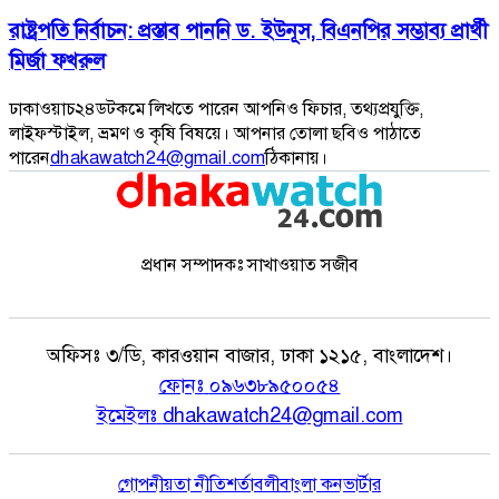
রাষ্ট্রপতি নির্বাচন: প্রস্তাব পাননি ড. ইউনূস, বিএনপির সম্ভাব্য প্রার্থী
মির্জা ফখরুল
ঢাকাওয়াচ২৪ডটকমে লিখতে পারেন আপনিও ফিচার, তথ্যপ্রযুক্তি,
লাইফস্টাইল, ভ্রমণ ও কৃষি বিষয়ে। আপনার তোলা ছবিও পাঠাতে
পারেন
dhakawatch24@gmail.com
ঠিকানায়।
প্রধান সম্পাদকঃ সাখাওয়াত সজীব
অফিসঃ
৩/ডি, কারওয়ান বাজার, ঢাকা ১২১৫, বাংলাদেশ।
ফোনঃ
০৯৬৩৮৯৫০০৫৪
ইমেইলঃ
dhakawatch24@gmail.com
গোপনীয়তা নীতি
শর্তাবলী
বাংলা কনভার্টার