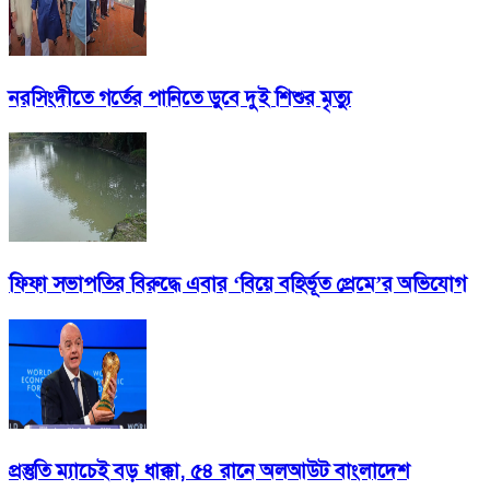
নরসিংদীতে গর্তের পানিতে ডুবে দুই শিশুর মৃত্যু
ফিফা সভাপতির বিরুদ্ধে এবার ‘বিয়ে বহির্ভূত প্রেমে’র অভিযোগ
প্রস্তুতি ম্যাচেই বড় ধাক্কা, ৫৪ রানে অলআউট বাংলাদেশ