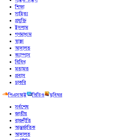
শিক্ষা
সাহিত্য
প্রযুক্তি
ইসলাম
গণমাধ্যম
স্বাস্থ্য
আদালত
ক্যাম্পাস
বিবিধ
মতামত
প্রবাস
চাকরি
পিএসআই
ভিডিও
ছবিঘর
সর্বশেষ
জাতীয়
রাজনীতি
আন্তর্জাতিক
আদালত