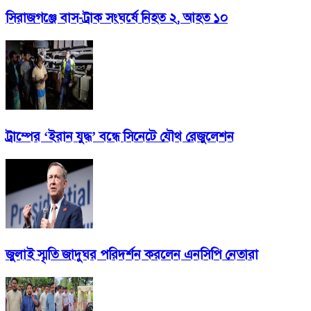
সিরাজগঞ্জে বাস-ট্রাক সংঘর্ষে নিহত ২, আহত ১০
ট্রাম্পের ‘ইরান যুদ্ধ’ বন্ধে সিনেটে যৌথ রেজুলেশন
জুলাই স্মৃতি জাদুঘর পরিদর্শন করলেন এনসিপি নেতারা