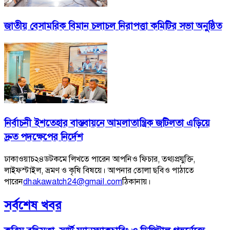
জাতীয় বেসামরিক বিমান চলাচল নিরাপত্তা কমিটির সভা অনুষ্ঠিত
নির্বাচনী ইশতেহার বাস্তবায়নে আমলাতান্ত্রিক জটিলতা এড়িয়ে
দ্রুত পদক্ষেপের নির্দেশ
ঢাকাওয়াচ২৪ডটকমে লিখতে পারেন আপনিও ফিচার, তথ্যপ্রযুক্তি,
লাইফস্টাইল, ভ্রমণ ও কৃষি বিষয়ে। আপনার তোলা ছবিও পাঠাতে
পারেন
dhakawatch24@gmail.com
ঠিকানায়।
সর্বশেষ খবর