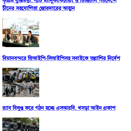
কৃত্রিম বুদ্ধিমত্তা, স্মার্ট ম্যানুফ্যাকচারিং ও ডিজিটাল গভর্নেন্সে
চীনের সহযোগিতা জোরদারের আহ্বান
বিমানবন্দরে ভিআইপি-সিআইপিসহ সবাইকে তল্লাশির নির্দেশ
র‍্যাব বিলুপ্ত করে গঠন হচ্ছে এসআরবি, খসড়া আইন প্রকাশ