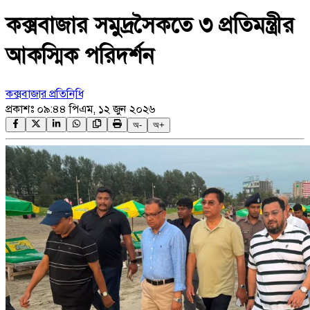
কক্সবাজার সমুদ্রসৈকতে ৩ প্রতিমন্ত্রীর
আকস্মিক পরিদর্শন
কক্সবাজার প্রতিনিধি
প্রকাশঃ
০৯:৪৪ পিএম, ১২ জুন ২০২৬
অ-
অ+