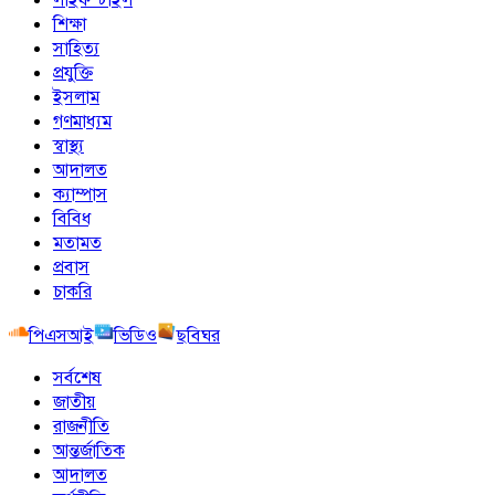
শিক্ষা
সাহিত্য
প্রযুক্তি
ইসলাম
গণমাধ্যম
স্বাস্থ্য
আদালত
ক্যাম্পাস
বিবিধ
মতামত
প্রবাস
চাকরি
পিএসআই
ভিডিও
ছবিঘর
সর্বশেষ
জাতীয়
রাজনীতি
আন্তর্জাতিক
আদালত