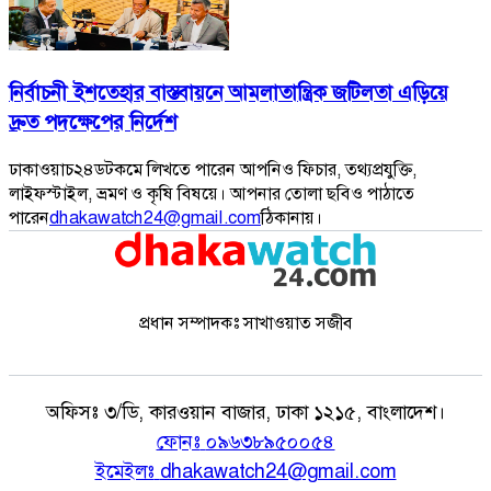
নির্বাচনী ইশতেহার বাস্তবায়নে আমলাতান্ত্রিক জটিলতা এড়িয়ে
দ্রুত পদক্ষেপের নির্দেশ
ঢাকাওয়াচ২৪ডটকমে লিখতে পারেন আপনিও ফিচার, তথ্যপ্রযুক্তি,
লাইফস্টাইল, ভ্রমণ ও কৃষি বিষয়ে। আপনার তোলা ছবিও পাঠাতে
পারেন
dhakawatch24@gmail.com
ঠিকানায়।
প্রধান সম্পাদকঃ সাখাওয়াত সজীব
অফিসঃ
৩/ডি, কারওয়ান বাজার, ঢাকা ১২১৫, বাংলাদেশ।
ফোনঃ
০৯৬৩৮৯৫০০৫৪
ইমেইলঃ
dhakawatch24@gmail.com