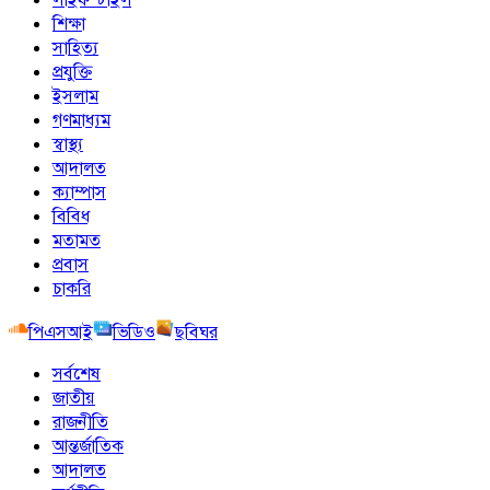
শিক্ষা
সাহিত্য
প্রযুক্তি
ইসলাম
গণমাধ্যম
স্বাস্থ্য
আদালত
ক্যাম্পাস
বিবিধ
মতামত
প্রবাস
চাকরি
পিএসআই
ভিডিও
ছবিঘর
সর্বশেষ
জাতীয়
রাজনীতি
আন্তর্জাতিক
আদালত