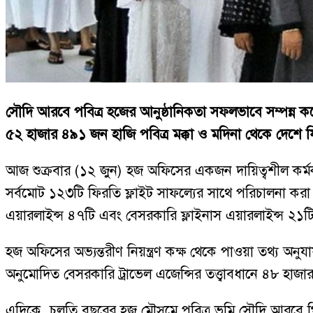
সৌদি আরবে পবিত্র হজের আনুষ্ঠানিকতা সফলভাবে সম্পন্ন করে এ
৫২ হাজার ৪৯১ জন হাজি পবিত্র মক্কা ও মদিনা থেকে দেশে ফির
আজ শুক্রবার (১২ জুন) হজ অফিসের একজন দায়িত্বশীল কর্মকর্
সর্বমোট ১২৩টি ফিরতি ফ্লাইট সাফল্যের সাথে পরিচালনা করা হ
এয়ারলাইন্স ৪৭টি এবং বেসরকারি ফ্লাইনাস এয়ারলাইন্স ২১ট
হজ অফিসের অভ্যন্তরীণ নিয়ন্ত্রণ কক্ষ থেকে পাওয়া তথ্য অনুয
অনুমোদিত বেসরকারি ট্রাভেল এজেন্সির তত্ত্বাবধানে ৪৮ হা
এদিকে, চলতি বছরের হজ মৌসুমে পবিত্র ভূমি সৌদি আরবে গি