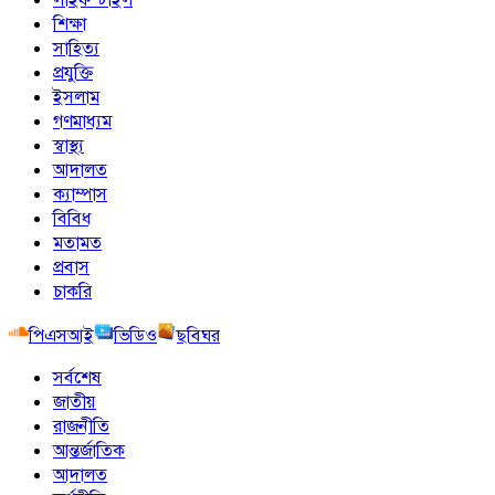
শিক্ষা
সাহিত্য
প্রযুক্তি
ইসলাম
গণমাধ্যম
স্বাস্থ্য
আদালত
ক্যাম্পাস
বিবিধ
মতামত
প্রবাস
চাকরি
পিএসআই
ভিডিও
ছবিঘর
সর্বশেষ
জাতীয়
রাজনীতি
আন্তর্জাতিক
আদালত