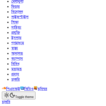
খেলাধুলা
ফিচার
বিনোদন
লাইফস্টাইল
শিক্ষা
সাহিত্য
প্রযুক্তি
ইসলাম
গণমাধ্যম
স্বাস্থ্য
আদালত
ক্যাম্পাস
বিবিধ
মতামত
প্রবাস
চাকরি
পিএসআই
ভিডিও
ছবিঘর
Toggle theme
চাকরি