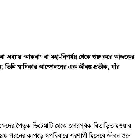
লো অধ্যায় ‘নাকবা’ বা মহা-বিপর্যয় থেকে শুরু করে আজকের
ন; তিনি স্বাধিকার আন্দোলনের এক জীবন্ত প্রতীক, যাঁর
িজেদের পৈতৃক ভিটেমাটি থেকে জোরপূর্বক বিতাড়িত হওয়ার
েফ পরনের কাপড়ে সপরিবারে শরণার্থী হিসেবে জীবন শুরু