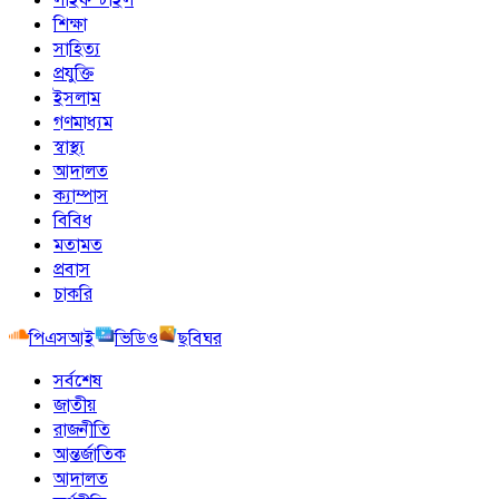
শিক্ষা
সাহিত্য
প্রযুক্তি
ইসলাম
গণমাধ্যম
স্বাস্থ্য
আদালত
ক্যাম্পাস
বিবিধ
মতামত
প্রবাস
চাকরি
পিএসআই
ভিডিও
ছবিঘর
সর্বশেষ
জাতীয়
রাজনীতি
আন্তর্জাতিক
আদালত