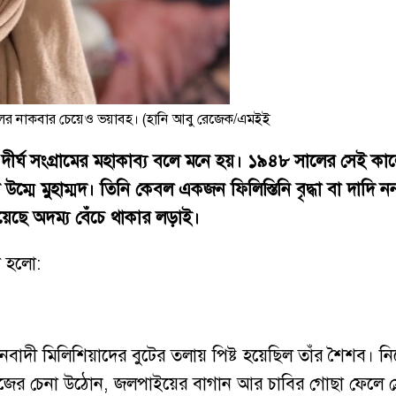
ের নাকবার চেয়েও ভয়াবহ। (হানি আবু রেজেক/এমইই
ীর্ঘ সংগ্রামের মহাকাব্য বলে মনে হয়। ১৯৪৮ সালের সেই কা
উম্মে মুহাম্মদ। তিনি কেবল একজন ফিলিস্তিনি বৃদ্ধা বা দাদি ন
েছে অদম্য বেঁচে থাকার লড়াই।
া হলো:
বাদী মিলিশিয়াদের বুটের তলায় পিষ্ট হয়েছিল তাঁর শৈশব। ন
িজের চেনা উঠোন, জলপাইয়ের বাগান আর চাবির গোছা ফেলে স্র