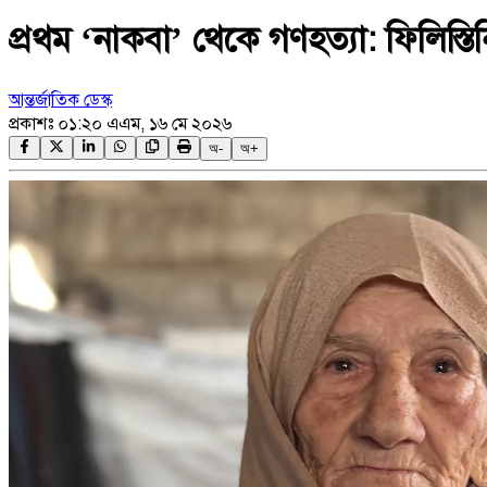
প্রথম ‘নাকবা’ থেকে গণহত্যা: ফিলিস্ত
আন্তর্জাতিক ডেস্ক
প্রকাশঃ
০১:২০ এএম, ১৬ মে ২০২৬
অ-
অ+