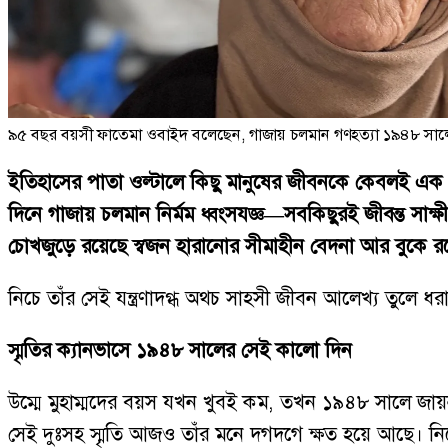
৯৫ বছর বয়সী ফাতেমা ওবাইদ বলেছেন, গাজায় চলমান গণহত্যা ১৯৪৮ সাল
ইতিহাসের পাতা ওল্টালে কিছু মানুষের জীবনকে কেবলই এক দ
দিনে গাজায় চলমান নির্মম ধ্বংসযজ্ঞ—সবকিছুরই জীবন্ত সাক্ষী 
চোখজুড়ে রয়েছে স্বজন হারানোর সীমাহীন বেদনা আর বুকে রয়
নিচে তাঁর সেই যন্ত্রণাদগ্ধ অথচ সাহসী জীবন আলেখ্য তুলে ধর
স্মৃতির ক্যানভাসে ১৯৪৮ সালের সেই কালো দিন
উম্মে মুহাম্মদের বয়স যখন খুবই কম, তখন ১৯৪৮ সালে জায়ন
সেই দুঃসহ স্মৃতি আজও তাঁর মনে দগদগে ক্ষত হয়ে আছে। ন