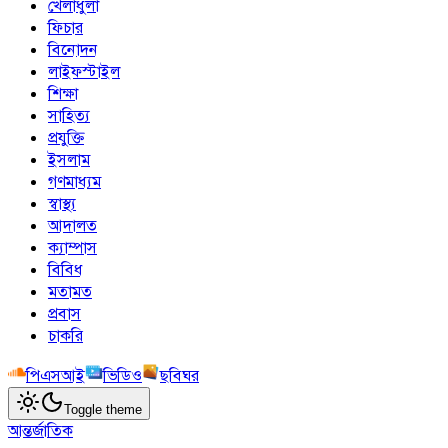
খেলাধুলা
ফিচার
বিনোদন
লাইফস্টাইল
শিক্ষা
সাহিত্য
প্রযুক্তি
ইসলাম
গণমাধ্যম
স্বাস্থ্য
আদালত
ক্যাম্পাস
বিবিধ
মতামত
প্রবাস
চাকরি
পিএসআই
ভিডিও
ছবিঘর
Toggle theme
আন্তর্জাতিক