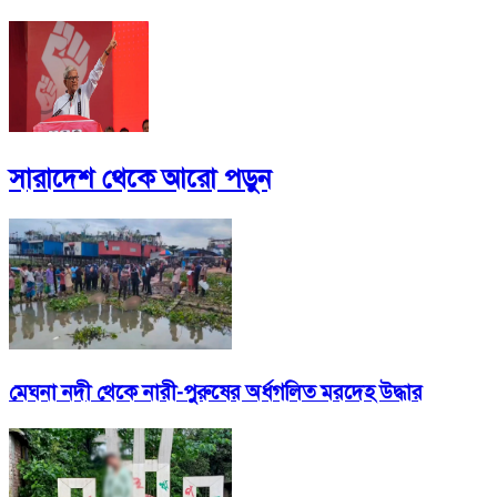
সারাদেশ
থেকে আরো পড়ুন
মেঘনা নদী থেকে নারী-পুরুষের অর্ধগলিত মরদেহ উদ্ধার