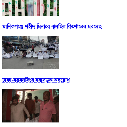
মানিকগঞ্জে শহীদ মিনারে ঝুলছিল কিশোরের মরদেহ
ঢাকা-ময়মনসিংহ মহাসড়ক অবরোধ