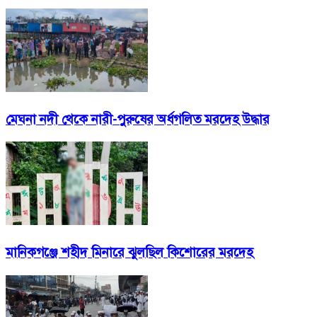
মেঘনা নদী থেকে নারী-পুরুষের অর্ধগলিত মরদেহ উদ্ধার
মানিকগঞ্জে শহীদ মিনারে ঝুলছিল কিশোরের মরদেহ