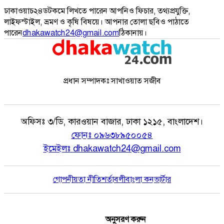
ঢাকাওয়াচ২৪ডটকমে লিখতে পারেন আপনিও ফিচার, তথ্যপ্রযুক্তি,
লাইফস্টাইল, ভ্রমণ ও কৃষি বিষয়ে। আপনার তোলা ছবিও পাঠাতে
পারেন
dhakawatch24@gmail.com
ঠিকানায়।
প্রধান সম্পাদকঃ সাখাওয়াত সজীব
অফিসঃ
৩/ডি, কারওয়ান বাজার, ঢাকা ১২১৫, বাংলাদেশ।
ফোনঃ
০৯৬৩৮৯৫০০৫৪
ইমেইলঃ
dhakawatch24@gmail.com
গোপনীয়তা নীতি
শর্তাবলী
বাংলা কনভার্টার
অনুসরণ করুন