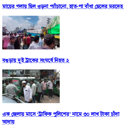
মায়ের গলায় ছিল ওড়না প্যাঁচানো, হাত-পা বাঁধা ছেলের মরদেহ
বগুড়ায় দুই ট্রাকের সংঘর্ষে নিহত ২
এক জেলায় ‌মাসে ‘ট্রাফিক পুলিশের’ নামে ৩০ লাখ টাকা চাঁদা
আদায়