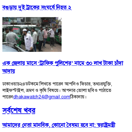
বগুড়ায় দুই ট্রাকের সংঘর্ষে নিহত ২
এক জেলায় ‌মাসে ‘ট্রাফিক পুলিশের’ নামে ৩০ লাখ টাকা চাঁদা
আদায়
ঢাকাওয়াচ২৪ডটকমে লিখতে পারেন আপনিও ফিচার, তথ্যপ্রযুক্তি,
লাইফস্টাইল, ভ্রমণ ও কৃষি বিষয়ে। আপনার তোলা ছবিও পাঠাতে
পারেন
dhakawatch24@gmail.com
ঠিকানায়।
সর্বশেষ খবর
আমাদের নেতা মানবিক, কোনো বৈষম্য হবে না: স্বরাষ্ট্রমন্ত্রী