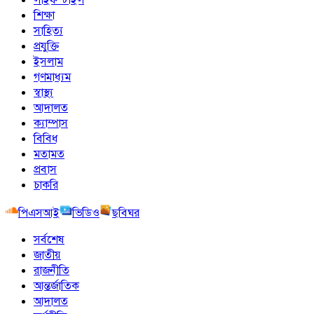
শিক্ষা
সাহিত্য
প্রযুক্তি
ইসলাম
গণমাধ্যম
স্বাস্থ্য
আদালত
ক্যাম্পাস
বিবিধ
মতামত
প্রবাস
চাকরি
পিএসআই
ভিডিও
ছবিঘর
সর্বশেষ
জাতীয়
রাজনীতি
আন্তর্জাতিক
আদালত