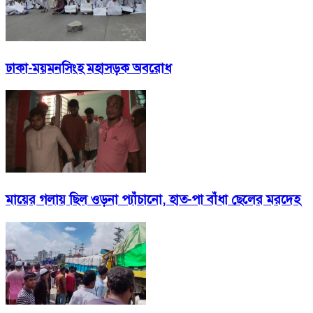
ঢাকা-ময়মনসিংহ মহাসড়ক অবরোধ
মায়ের গলায় ছিল ওড়না প্যাঁচানো, হাত-পা বাঁধা ছেলের মরদেহ