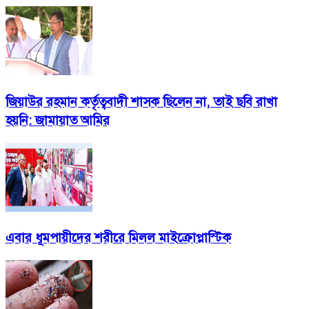
জিয়াউর রহমান কর্তৃত্ববাদী শাসক ছিলেন না, তাই ছবি রাখা
হয়নি: জামায়াত আমির
এবার ধূমপায়ীদের শরীরে মিলল মাইক্রোপ্লাস্টিক