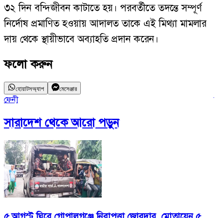
৩২ দিন বন্দিজীবন কাটাতে হয়। পরবর্তীতে তদন্তে সম্পূর্ণ
নির্দোষ প্রমাণিত হওয়ায় আদালত তাকে এই মিথ্যা মামলার
দায় থেকে স্থায়ীভাবে অব্যাহতি প্রদান করেন।
ফলো করুন
হোয়াটসঅ্যাপ
মেসেঞ্জার
ফেনী
ন
সারাদেশ
থেকে আরো পড়ুন
৫ আগস্ট ঘিরে গোপালগঞ্জে নিরাপত্তা জোরদার, মোতায়েন ৫