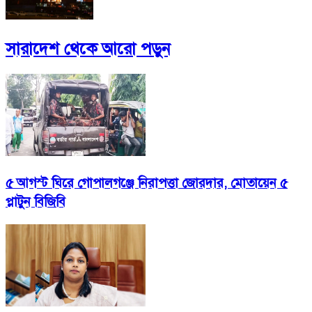
সারাদেশ
থেকে আরো পড়ুন
৫ আগস্ট ঘিরে গোপালগঞ্জে নিরাপত্তা জোরদার, মোতায়েন ৫
প্লাটুন বিজিবি