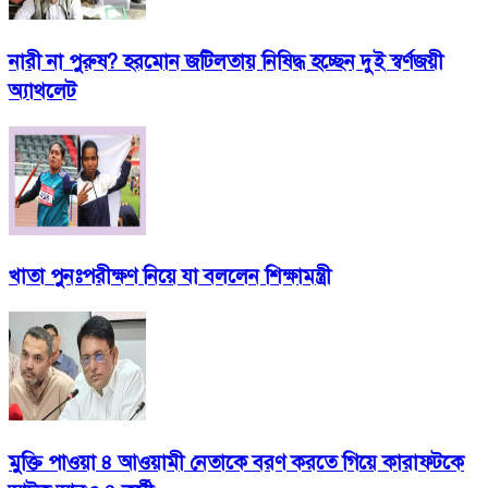
নারী না পুরুষ? হরমোন জটিলতায় নিষিদ্ধ হচ্ছেন দুই স্বর্ণজয়ী
অ্যাথলেট
খাতা পুনঃপরীক্ষণ নিয়ে যা বললেন শিক্ষামন্ত্রী
মুক্তি পাওয়া ৪ আওয়ামী নেতাকে বরণ করতে গিয়ে কারাফটকে