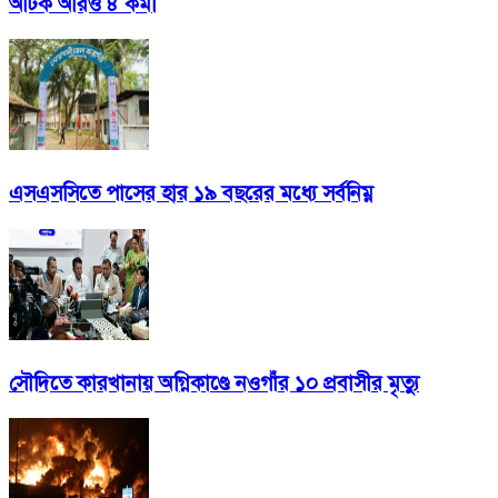
আটক আরও ৪ কর্মী
এসএসসিতে পাসের হার ১৯ বছরের মধ্যে সর্বনিম্ন
সৌদিতে কারখানায় অগ্নিকাণ্ডে নওগাঁর ১০ প্রবাসীর মৃত্যু