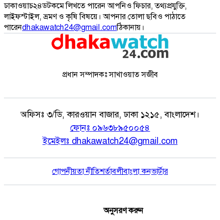
ঢাকাওয়াচ২৪ডটকমে লিখতে পারেন আপনিও ফিচার, তথ্যপ্রযুক্তি,
লাইফস্টাইল, ভ্রমণ ও কৃষি বিষয়ে। আপনার তোলা ছবিও পাঠাতে
পারেন
dhakawatch24@gmail.com
ঠিকানায়।
প্রধান সম্পাদকঃ সাখাওয়াত সজীব
অফিসঃ
৩/ডি, কারওয়ান বাজার, ঢাকা ১২১৫, বাংলাদেশ।
ফোনঃ
০৯৬৩৮৯৫০০৫৪
ইমেইলঃ
dhakawatch24@gmail.com
গোপনীয়তা নীতি
শর্তাবলী
বাংলা কনভার্টার
অনুসরণ করুন