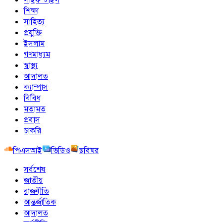
শিক্ষা
সাহিত্য
প্রযুক্তি
ইসলাম
গণমাধ্যম
স্বাস্থ্য
আদালত
ক্যাম্পাস
বিবিধ
মতামত
প্রবাস
চাকরি
পিএসআই
ভিডিও
ছবিঘর
সর্বশেষ
জাতীয়
রাজনীতি
আন্তর্জাতিক
আদালত