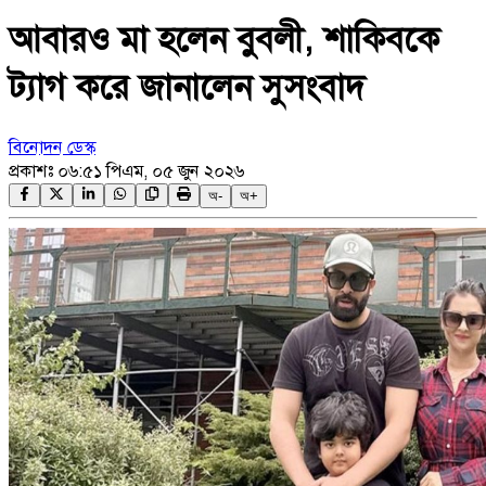
আবারও মা হলেন বুবলী, শাকিবকে
ট্যাগ করে জানালেন সুসংবাদ
বিনোদন ডেস্ক
প্রকাশঃ
০৬:৫১ পিএম, ০৫ জুন ২০২৬
অ-
অ+