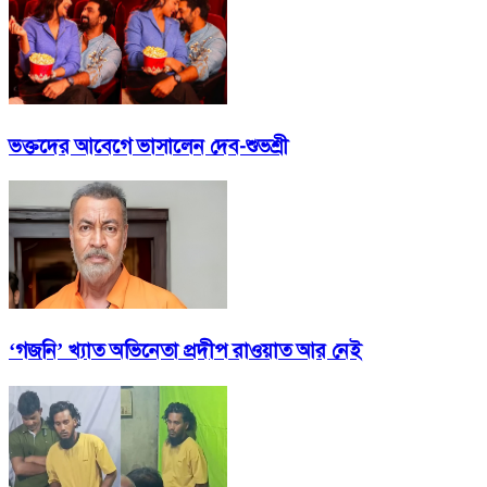
ভক্তদের আবেগে ভাসালেন দেব-শুভশ্রী
‘গজনি’ খ্যাত অভিনেতা প্রদীপ রাওয়াত আর নেই