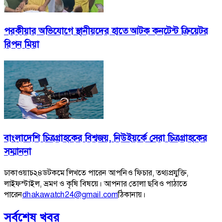
পরকীয়ার অভিযোগে স্থানীয়দের হাতে আটক কনটেন্ট ক্রিয়েটর
রিপন মিয়া
বাংলাদেশি চিত্রগ্রাহকের বিশ্বজয়, নিউইয়র্কে সেরা চিত্রগ্রাহকের
সম্মাননা
ঢাকাওয়াচ২৪ডটকমে লিখতে পারেন আপনিও ফিচার, তথ্যপ্রযুক্তি,
লাইফস্টাইল, ভ্রমণ ও কৃষি বিষয়ে। আপনার তোলা ছবিও পাঠাতে
পারেন
dhakawatch24@gmail.com
ঠিকানায়।
সর্বশেষ খবর