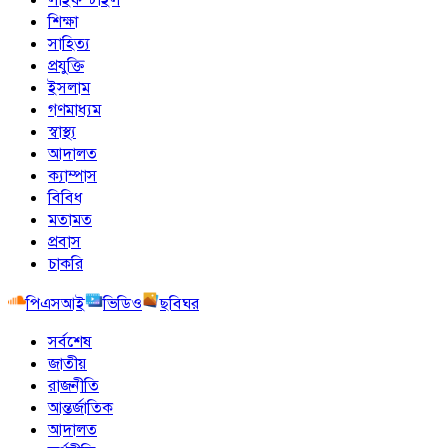
শিক্ষা
সাহিত্য
প্রযুক্তি
ইসলাম
গণমাধ্যম
স্বাস্থ্য
আদালত
ক্যাম্পাস
বিবিধ
মতামত
প্রবাস
চাকরি
পিএসআই
ভিডিও
ছবিঘর
সর্বশেষ
জাতীয়
রাজনীতি
আন্তর্জাতিক
আদালত