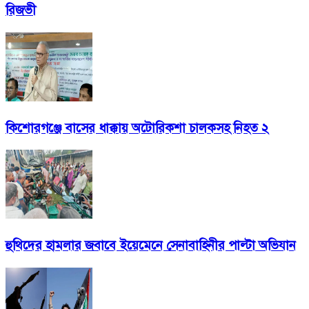
রিজভী
কিশোরগঞ্জে বাসের ধাক্কায় অটোরিকশা চালকসহ নিহত ২
হুথিদের হামলার জবাবে ইয়েমেনে সেনাবাহিনীর পাল্টা অভিযান