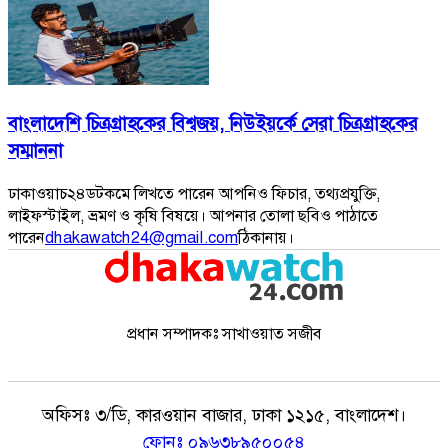
বাংলাদেশি চিত্রগ্রাহকের বিশ্বজয়, নিউইয়র্কে সেরা চিত্রগ্রাহকের
সম্মাননা
ঢাকাওয়াচ২৪ডটকমে লিখতে পারেন আপনিও ফিচার, তথ্যপ্রযুক্তি,
লাইফস্টাইল, ভ্রমণ ও কৃষি বিষয়ে। আপনার তোলা ছবিও পাঠাতে
পারেন
dhakawatch24@gmail.com
ঠিকানায়।
প্রধান সম্পাদকঃ সাখাওয়াত সজীব
অফিসঃ
৩/ডি, কারওয়ান বাজার, ঢাকা ১২১৫, বাংলাদেশ।
ফোনঃ
০৯৬৩৮৯৫০০৫৪