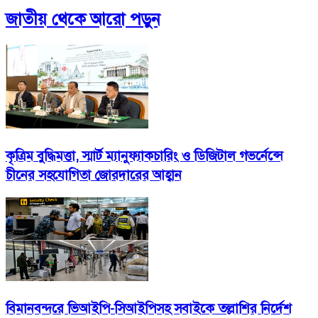
জাতীয়
থেকে আরো পড়ুন
কৃত্রিম বুদ্ধিমত্তা, স্মার্ট ম্যানুফ্যাকচারিং ও ডিজিটাল গভর্নেন্সে
চীনের সহযোগিতা জোরদারের আহ্বান
বিমানবন্দরে ভিআইপি-সিআইপিসহ সবাইকে তল্লাশির নির্দেশ