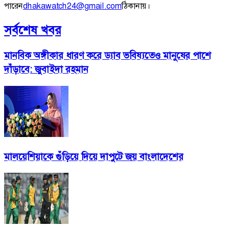
পারেন
dhakawatch24@gmail.com
ঠিকানায়।
সর্বশেষ খবর
মানবিক অঙ্গীকার ধারণ করে ড্যাব ভবিষ্যতেও মানুষের পাশে
দাঁড়াবে: জুবাইদা রহমান
মালয়েশিয়াকে গুঁড়িয়ে দিয়ে দাপুটে জয় বাংলাদেশের