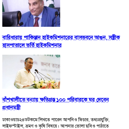
বারিধারায় পাকিস্তান হাইকমিশনারের বাসভবনে আগুন, সস্ত্রীক
হাসপাতালে ভর্তি হাইকমিশনার
বাঁশখালীতে বন্যায় ক্ষতিগ্রস্ত ১০০ পরিবারকে ঘর দেবেন
প্রধানমন্ত্রী
ঢাকাওয়াচ২৪ডটকমে লিখতে পারেন আপনিও ফিচার, তথ্যপ্রযুক্তি,
লাইফস্টাইল, ভ্রমণ ও কৃষি বিষয়ে। আপনার তোলা ছবিও পাঠাতে