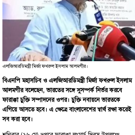
এলজিআরডিমন্ত্রী মির্জা ফখরুল ইসলাম আলমগীর।
বিএনপি মহাসচিব ও এলজিআরডিমন্ত্রী মির্জা ফখরুল ইসলাম
আলমগীর বলেছেন, ভারতের সঙ্গে সুসম্পর্ক নির্ভর করবে
ফারাক্কা চুক্তি সম্পাদনের ওপর। চুক্তি নবায়নে ভারতকে
এগিয়ে আসতে হবে। এ ক্ষেত্রে বাংলাদেশের স্বার্থ রক্ষা করেই
সব করা হবে।
শনিবার (১৬ মে) দুপুরে ফারাক্কা লংমার্চ দিবস উপলক্ষে