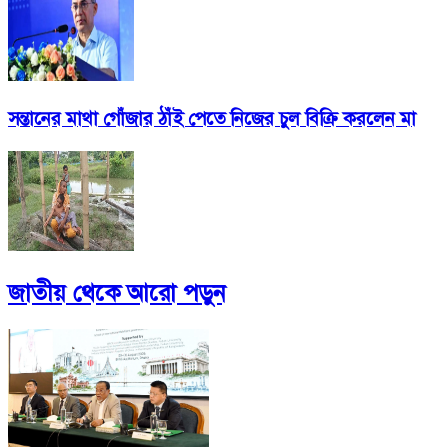
সন্তানের মাথা গোঁজার ঠাঁই পেতে নিজের চুল বিক্রি করলেন মা
জাতীয়
থেকে আরো পড়ুন