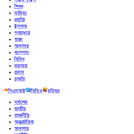
শিক্ষা
সাহিত্য
প্রযুক্তি
ইসলাম
গণমাধ্যম
স্বাস্থ্য
আদালত
ক্যাম্পাস
বিবিধ
মতামত
প্রবাস
চাকরি
পিএসআই
ভিডিও
ছবিঘর
সর্বশেষ
জাতীয়
রাজনীতি
আন্তর্জাতিক
আদালত