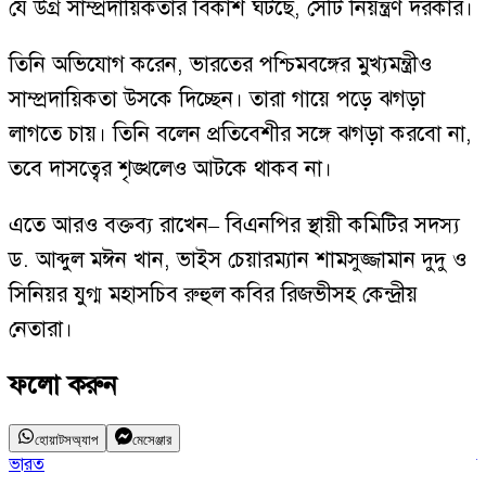
যে উগ্র সাম্প্রদায়িকতার বিকাশ ঘটছে, সেটি নিয়ন্ত্রণ দরকার।
তিনি অভিযোগ করেন, ভারতের পশ্চিমবঙ্গের মুখ্যমন্ত্রীও
সাম্প্রদায়িকতা উসকে দিচ্ছেন। তারা গায়ে পড়ে ঝগড়া
লাগতে চায়। তিনি বলেন প্রতিবেশীর সঙ্গে ঝগড়া করবো না,
তবে দাসত্বের শৃঙ্খলেও আটকে থাকব না।
এতে আরও বক্তব্য রাখেন– বিএনপির স্থায়ী কমিটির সদস্য
ড. আব্দুল মঈন খান, ভাইস চেয়ারম্যান শামসুজ্জামান দুদু ও
সিনিয়র যুগ্ম মহাসচিব রুহুল কবির রিজভীসহ কেন্দ্রীয়
নেতারা।
ফলো করুন
হোয়াটসঅ্যাপ
মেসেঞ্জার
ভারত
স