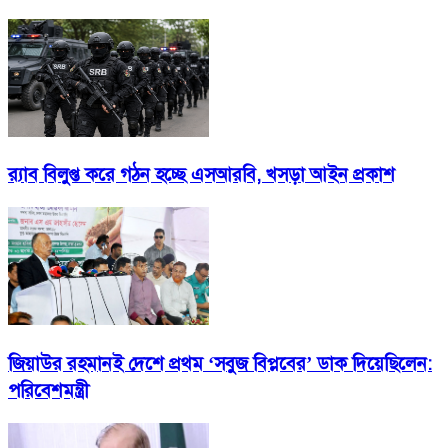
র‍্যাব বিলুপ্ত করে গঠন হচ্ছে এসআরবি, খসড়া আইন প্রকাশ
জিয়াউর রহমানই দেশে প্রথম ‘সবুজ বিপ্লবের’ ডাক দিয়েছিলেন:
পরিবেশমন্ত্রী