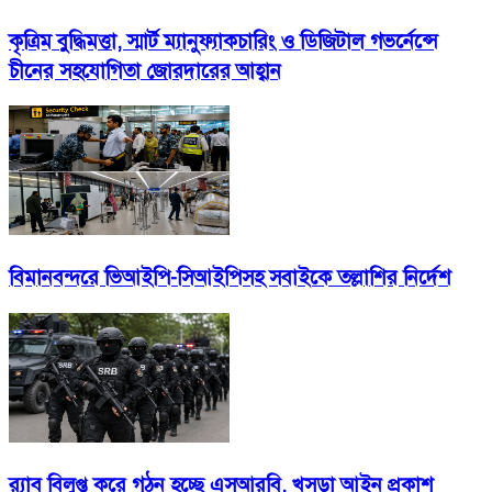
কৃত্রিম বুদ্ধিমত্তা, স্মার্ট ম্যানুফ্যাকচারিং ও ডিজিটাল গভর্নেন্সে
চীনের সহযোগিতা জোরদারের আহ্বান
বিমানবন্দরে ভিআইপি-সিআইপিসহ সবাইকে তল্লাশির নির্দেশ
র‍্যাব বিলুপ্ত করে গঠন হচ্ছে এসআরবি, খসড়া আইন প্রকাশ