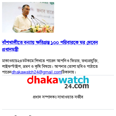
বাঁশখালীতে বন্যায় ক্ষতিগ্রস্ত ১০০ পরিবারকে ঘর দেবেন
প্রধানমন্ত্রী
ঢাকাওয়াচ২৪ডটকমে লিখতে পারেন আপনিও ফিচার, তথ্যপ্রযুক্তি,
লাইফস্টাইল, ভ্রমণ ও কৃষি বিষয়ে। আপনার তোলা ছবিও পাঠাতে
পারেন
dhakawatch24@gmail.com
ঠিকানায়।
প্রধান সম্পাদকঃ সাখাওয়াত সজীব