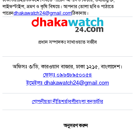
লাইফস্টাইল, ভ্রমণ ও কৃষি বিষয়ে। আপনার তোলা ছবিও পাঠাতে
পারেন
dhakawatch24@gmail.com
ঠিকানায়।
প্রধান সম্পাদকঃ সাখাওয়াত সজীব
অফিসঃ
৩/ডি, কারওয়ান বাজার, ঢাকা ১২১৫, বাংলাদেশ।
ফোনঃ
০৯৬৩৮৯৫০০৫৪
ইমেইলঃ
dhakawatch24@gmail.com
গোপনীয়তা নীতি
শর্তাবলী
বাংলা কনভার্টার
অনুসরণ করুন