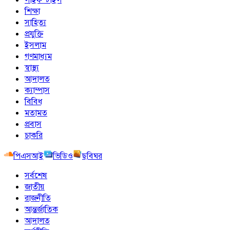
শিক্ষা
সাহিত্য
প্রযুক্তি
ইসলাম
গণমাধ্যম
স্বাস্থ্য
আদালত
ক্যাম্পাস
বিবিধ
মতামত
প্রবাস
চাকরি
পিএসআই
ভিডিও
ছবিঘর
সর্বশেষ
জাতীয়
রাজনীতি
আন্তর্জাতিক
আদালত