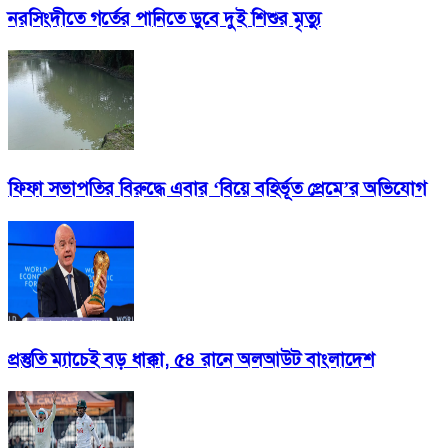
নরসিংদীতে গর্তের পানিতে ডুবে দুই শিশুর মৃত্যু
ফিফা সভাপতির বিরুদ্ধে এবার ‘বিয়ে বহির্ভূত প্রেমে’র অভিযোগ
প্রস্তুতি ম্যাচেই বড় ধাক্কা, ৫৪ রানে অলআউট বাংলাদেশ