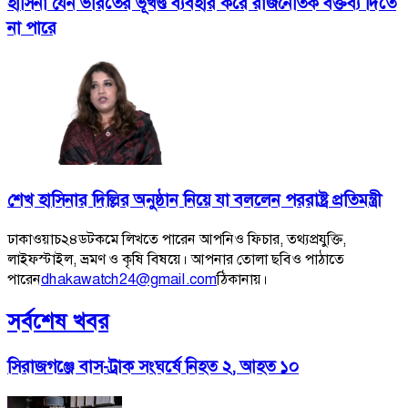
হাসিনা যেন ভারতের ভূখণ্ড ব্যবহার করে রাজনৈতিক বক্তব্য দিতে
না পারে
শেখ হাসিনার দিল্লির অনুষ্ঠান নিয়ে যা বললেন পররাষ্ট্র প্রতিমন্ত্রী
ঢাকাওয়াচ২৪ডটকমে লিখতে পারেন আপনিও ফিচার, তথ্যপ্রযুক্তি,
লাইফস্টাইল, ভ্রমণ ও কৃষি বিষয়ে। আপনার তোলা ছবিও পাঠাতে
পারেন
dhakawatch24@gmail.com
ঠিকানায়।
সর্বশেষ খবর
সিরাজগঞ্জে বাস-ট্রাক সংঘর্ষে নিহত ২, আহত ১০