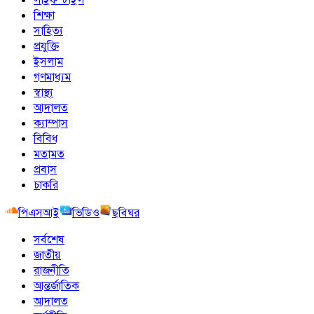
শিক্ষা
সাহিত্য
প্রযুক্তি
ইসলাম
গণমাধ্যম
স্বাস্থ্য
আদালত
ক্যাম্পাস
বিবিধ
মতামত
প্রবাস
চাকরি
পিএসআই
ভিডিও
ছবিঘর
সর্বশেষ
জাতীয়
রাজনীতি
আন্তর্জাতিক
আদালত