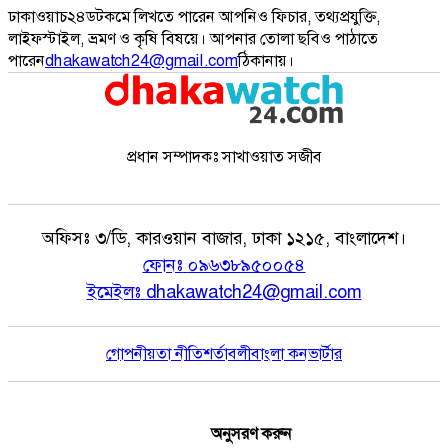
ঢাকাওয়াচ২৪ডটকমে লিখতে পারেন আপনিও ফিচার, তথ্যপ্রযুক্তি,
লাইফস্টাইল, ভ্রমণ ও কৃষি বিষয়ে। আপনার তোলা ছবিও পাঠাতে
পারেন
dhakawatch24@gmail.com
ঠিকানায়।
প্রধান সম্পাদকঃ সাখাওয়াত সজীব
অফিসঃ
৩/ডি, কারওয়ান বাজার, ঢাকা ১২১৫, বাংলাদেশ।
ফোনঃ
০৯৬৩৮৯৫০০৫৪
ইমেইলঃ
dhakawatch24@gmail.com
গোপনীয়তা নীতি
শর্তাবলী
বাংলা কনভার্টার
অনুসরণ করুন