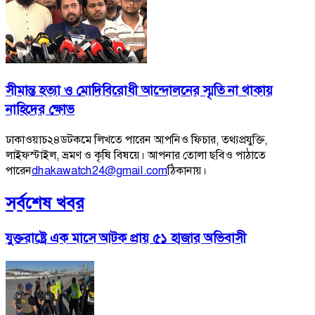
সীমান্ত হত্যা ও মোদিবিরোধী আন্দোলনের স্মৃতি না থাকায়
নাহিদের ক্ষোভ
ঢাকাওয়াচ২৪ডটকমে লিখতে পারেন আপনিও ফিচার, তথ্যপ্রযুক্তি,
লাইফস্টাইল, ভ্রমণ ও কৃষি বিষয়ে। আপনার তোলা ছবিও পাঠাতে
পারেন
dhakawatch24@gmail.com
ঠিকানায়।
সর্বশেষ খবর
যুক্তরাষ্ট্রে এক মাসে আটক প্রায় ৫১ হাজার অভিবাসী