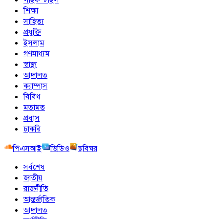
শিক্ষা
সাহিত্য
প্রযুক্তি
ইসলাম
গণমাধ্যম
স্বাস্থ্য
আদালত
ক্যাম্পাস
বিবিধ
মতামত
প্রবাস
চাকরি
পিএসআই
ভিডিও
ছবিঘর
সর্বশেষ
জাতীয়
রাজনীতি
আন্তর্জাতিক
আদালত