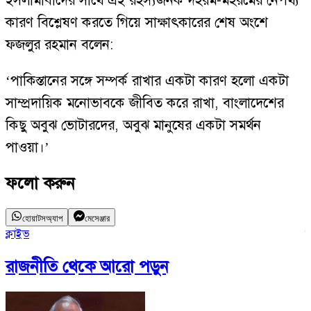
ইসলামাবাদের সাথে এই রহস্যজনক দহরম-মহরমের নেপথ্য
কারণ বিশ্লেষণ করতে গিয়ে সাক্ষাৎকারের শেষ অংশে
ফজলুর রহমান বলেন:
‘পাকিস্তানের সঙ্গে সম্পর্ক রাখার একটা কারণ হলো একটা
সাম্প্রদায়িক মনোভাবকে জীবিত করে রাখা, বাংলাদেশের
কিছু অবুঝ ভোটারদের, অবুঝ মানুষের একটা সমর্থন
পাওয়া।’
ফলো করুন
হোয়াটসঅ্যাপ
মেসেঞ্জার
ক্লাইভ
ম
রাজনীতি
থেকে আরো পড়ুন