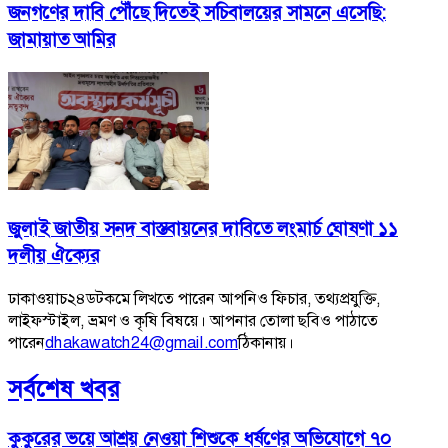
জনগণের দাবি পৌঁছে দিতেই সচিবালয়ের সামনে এসেছি:
জামায়াত আমির
জুলাই জাতীয় সনদ বাস্তবায়নের দাবিতে লংমার্চ ঘোষণা ১১
দলীয় ঐক্যের
ঢাকাওয়াচ২৪ডটকমে লিখতে পারেন আপনিও ফিচার, তথ্যপ্রযুক্তি,
লাইফস্টাইল, ভ্রমণ ও কৃষি বিষয়ে। আপনার তোলা ছবিও পাঠাতে
পারেন
dhakawatch24@gmail.com
ঠিকানায়।
সর্বশেষ খবর
কুকুরের ভয়ে আশ্রয় নেওয়া শিশুকে ধর্ষণের অভিযোগে ৭০