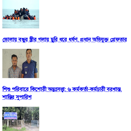
ভোলায় বন্ধুর স্ত্রীর গলায় ছুরি ধরে ধর্ষণ, প্রধান অভিযুক্ত গ্রেফতার
শিশু পরিবারে কিশোরী অন্তঃসত্ত্বা: ৬ কর্মকর্তা-কর্মচারী বরখাস্ত,
শাস্তির সুপারিশ