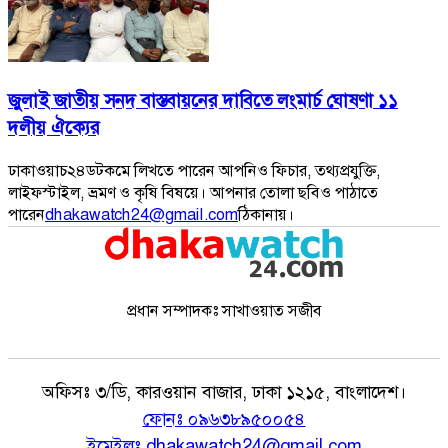
জুলাই জাতীয় সনদ বাস্তবায়নের দাবিতে লংমার্চ ঘোষণা ১১
দলীয় ঐক্যের
ঢাকাওয়াচ২৪ডটকমে লিখতে পারেন আপনিও ফিচার, তথ্যপ্রযুক্তি,
লাইফস্টাইল, ভ্রমণ ও কৃষি বিষয়ে। আপনার তোলা ছবিও পাঠাতে
পারেন
dhakawatch24@gmail.com
ঠিকানায়।
প্রধান সম্পাদকঃ সাখাওয়াত সজীব
অফিসঃ
৩/ডি, কারওয়ান বাজার, ঢাকা ১২১৫, বাংলাদেশ।
ফোনঃ
০৯৬৩৮৯৫০০৫৪
ইমেইলঃ
dhakawatch24@gmail.com