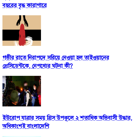
বছরের বৃদ্ধ কারাগারে
গভীর রাতে নিরাপদে সরিয়ে নেওয়া হল তাইওয়ানের
প্রেসিডেন্টকে, নেপথ্যের ঘটনা কী?
ইউরোপ যাত্রার সময় গ্রিস উপকূলে ২ শতাধিক অভিবাসী উদ্ধার,
অধিকাংশই বাংলাদেশি