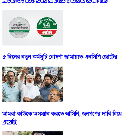
শেখ হাসিনা ফিরলে দেশে রক্তগঙ্গা বয়ে যাবে: রিজভী
৫ দিনের নতুন কর্মসূচি ঘোষণা জামায়াত-এনসিপি জোটের
আমরা কাউকে অসম্মান করতে আসিনি, জনগণের দাবি নিয়ে
এসেছি