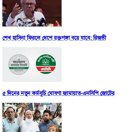
শেখ হাসিনা ফিরলে দেশে রক্তগঙ্গা বয়ে যাবে: রিজভী
৫ দিনের নতুন কর্মসূচি ঘোষণা জামায়াত-এনসিপি জোটের