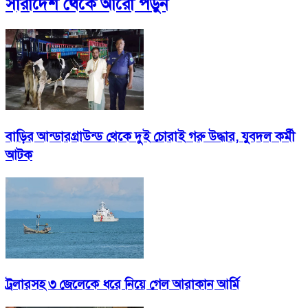
সারাদেশ
থেকে আরো পড়ুন
বাড়ির আন্ডারগ্রাউন্ড থেকে দুই চোরাই গরু উদ্ধার, যুবদল কর্মী
আটক
ট্রলারসহ ৩ জেলেকে ধরে নিয়ে গেল আরাকান আর্মি