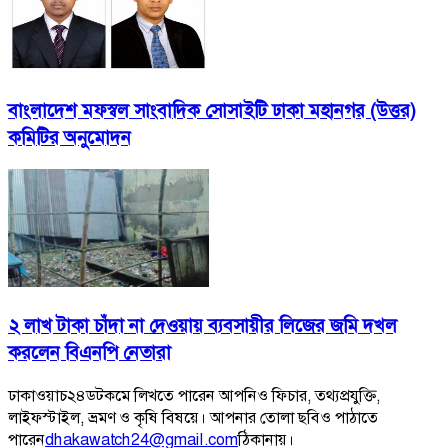
বাংলাদেশ মফস্বল সাংবাদিক সোসাইটি ঢাকা মহানগর (উত্তর)
কমিটির অনুমোদন
২ লাখ টাকা চাঁদা না দেওয়ায় ব্যবসায়ীর লিজের জমি দখল
করলেন বিএনপি নেতারা
ঢাকাওয়াচ২৪ডটকমে লিখতে পারেন আপনিও ফিচার, তথ্যপ্রযুক্তি,
লাইফস্টাইল, ভ্রমণ ও কৃষি বিষয়ে। আপনার তোলা ছবিও পাঠাতে
পারেন
dhakawatch24@gmail.com
ঠিকানায়।