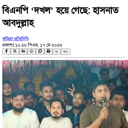
বিএনপি ‘দখল’ হয়ে গেছে: হাসনাত
আবদুল্লাহ
কুমিল্লা প্রতিনিধি
প্রকাশঃ
১০:২৮ পিএম, ১৭ মে ২০২৬
অ-
অ+