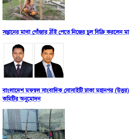
সন্তানের মাথা গোঁজার ঠাঁই পেতে নিজের চুল বিক্রি করলেন মা
বাংলাদেশ মফস্বল সাংবাদিক সোসাইটি ঢাকা মহানগর (উত্তর)
কমিটির অনুমোদন