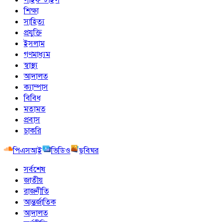
শিক্ষা
সাহিত্য
প্রযুক্তি
ইসলাম
গণমাধ্যম
স্বাস্থ্য
আদালত
ক্যাম্পাস
বিবিধ
মতামত
প্রবাস
চাকরি
পিএসআই
ভিডিও
ছবিঘর
সর্বশেষ
জাতীয়
রাজনীতি
আন্তর্জাতিক
আদালত