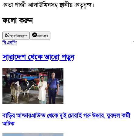
নেতা গাজী আলাউদ্দিনসহ স্থানীয় নেতৃবৃন্দ।
ফলো করুন
হোয়াটসঅ্যাপ
মেসেঞ্জার
বিএনপি
সারাদেশ
থেকে আরো পড়ুন
বাড়ির আন্ডারগ্রাউন্ড থেকে দুই চোরাই গরু উদ্ধার, যুবদল কর্মী
আটক