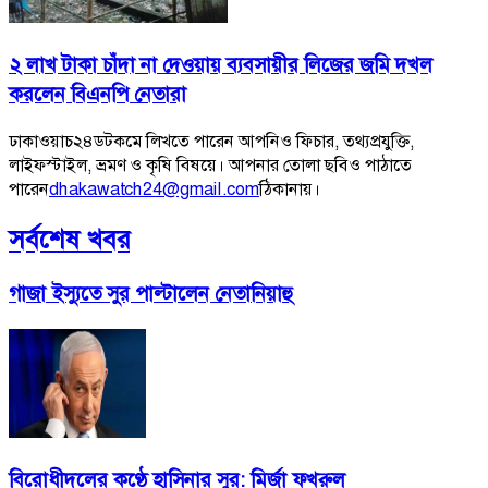
২ লাখ টাকা চাঁদা না দেওয়ায় ব্যবসায়ীর লিজের জমি দখল
করলেন বিএনপি নেতারা
ঢাকাওয়াচ২৪ডটকমে লিখতে পারেন আপনিও ফিচার, তথ্যপ্রযুক্তি,
লাইফস্টাইল, ভ্রমণ ও কৃষি বিষয়ে। আপনার তোলা ছবিও পাঠাতে
পারেন
dhakawatch24@gmail.com
ঠিকানায়।
সর্বশেষ খবর
গাজা ইস্যুতে সুর পাল্টালেন নেতানিয়াহু
বিরোধীদলের কণ্ঠে হাসিনার সুর: মির্জা ফখরুল