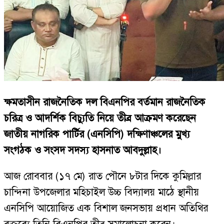
ক্ষমতাসীন রাজনৈতিক দল বিএনপির বর্তমান রাজনৈতিক
চরিত্র ও আদর্শিক বিচ্যুতি নিয়ে তীব্র আক্রমণ করেছেন
জাতীয় নাগরিক পার্টির (এনসিপি) দক্ষিণাঞ্চলের মুখ্য
সংগঠক ও সংসদ সদস্য হাসনাত আবদুল্লাহ।
আজ রোববার (১৭ মে) রাত পৌনে ৮টার দিকে কুমিল্লার
চান্দিনা উপজেলার মহিচাইল উচ্চ বিদ্যালয় মাঠে স্থানীয়
এনসিপি আয়োজিত এক বিশাল জনসভায় প্রধান অতিথির