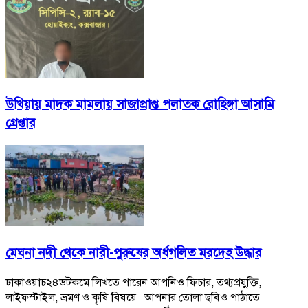
উখিয়ায় মাদক মামলায় সাজাপ্রাপ্ত পলাতক রোহিঙ্গা আসামি
গ্রেপ্তার
মেঘনা নদী থেকে নারী-পুরুষের অর্ধগলিত মরদেহ উদ্ধার
ঢাকাওয়াচ২৪ডটকমে লিখতে পারেন আপনিও ফিচার, তথ্যপ্রযুক্তি,
লাইফস্টাইল, ভ্রমণ ও কৃষি বিষয়ে। আপনার তোলা ছবিও পাঠাতে