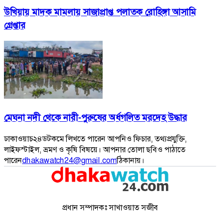
উখিয়ায় মাদক মামলায় সাজাপ্রাপ্ত পলাতক রোহিঙ্গা আসামি
গ্রেপ্তার
মেঘনা নদী থেকে নারী-পুরুষের অর্ধগলিত মরদেহ উদ্ধার
ঢাকাওয়াচ২৪ডটকমে লিখতে পারেন আপনিও ফিচার, তথ্যপ্রযুক্তি,
লাইফস্টাইল, ভ্রমণ ও কৃষি বিষয়ে। আপনার তোলা ছবিও পাঠাতে
পারেন
dhakawatch24@gmail.com
ঠিকানায়।
প্রধান সম্পাদকঃ সাখাওয়াত সজীব