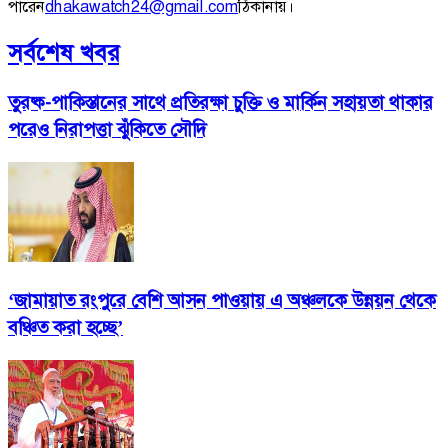
পারেন
dhakawatch24@gmail.com
ঠিকানায়।
সর্বশেষ খবর
তুরষ্ক-পাকিস্তানের সাথে প্রতিরক্ষা চুক্তি ও মার্কিন সহায়তা থাকার
পরেও নিরাপত্তা ঝুঁকিতে সৌদি
‘জামায়াত রংপুরে বেশি আসন পাওয়ায় এ অঞ্চলকে উন্নয়ন থেকে
বঞ্চিত করা হচ্ছে’