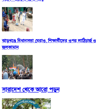
ঝাড়খণ্ডে বিধানসভা ঘেরাও, শিক্ষার্থীদের ওপর লাঠিচার্জ ও
জলকামান
সারাদেশ
থেকে আরো পড়ুন