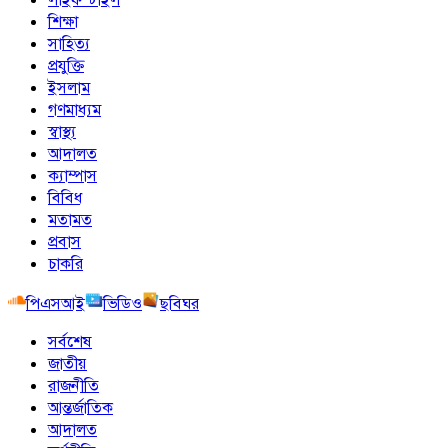
শিক্ষা
সাহিত্য
প্রযুক্তি
ইসলাম
গণমাধ্যম
স্বাস্থ্য
আদালত
ক্যাম্পাস
বিবিধ
মতামত
প্রবাস
চাকরি
পিএসআই
ভিডিও
ছবিঘর
সর্বশেষ
জাতীয়
রাজনীতি
আন্তর্জাতিক
আদালত