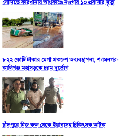
সৌদিতে কারখানায় অগ্নিকাণ্ডে নওগাঁর ১০ প্রবাসীর মৃত্যু
৮২২ কোটি টাকার মেগা প্রকল্পে অব্যবস্থাপনা, শ্যামনগর-
কালিগঞ্জ মহাসড়কে চরম দুর্ভোগ
চাঁদপুরে নিজ কক্ষ থেকে ইয়াবাসহ চিকিৎসক আটক