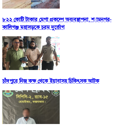
৮২২ কোটি টাকার মেগা প্রকল্পে অব্যবস্থাপনা, শ্যামনগর-
কালিগঞ্জ মহাসড়কে চরম দুর্ভোগ
চাঁদপুরে নিজ কক্ষ থেকে ইয়াবাসহ চিকিৎসক আটক