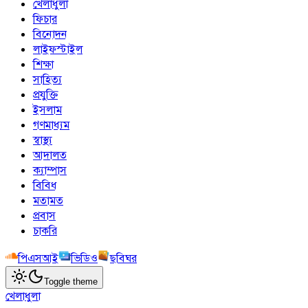
খেলাধুলা
ফিচার
বিনোদন
লাইফস্টাইল
শিক্ষা
সাহিত্য
প্রযুক্তি
ইসলাম
গণমাধ্যম
স্বাস্থ্য
আদালত
ক্যাম্পাস
বিবিধ
মতামত
প্রবাস
চাকরি
পিএসআই
ভিডিও
ছবিঘর
Toggle theme
খেলাধুলা