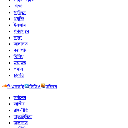
শিক্ষা
সাহিত্য
প্রযুক্তি
ইসলাম
গণমাধ্যম
স্বাস্থ্য
আদালত
ক্যাম্পাস
বিবিধ
মতামত
প্রবাস
চাকরি
পিএসআই
ভিডিও
ছবিঘর
সর্বশেষ
জাতীয়
রাজনীতি
আন্তর্জাতিক
আদালত