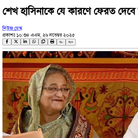
শেখ হাসিনাকে যে কারণে ফেরত দেবে
নিউজ ডেস্ক
প্রকাশঃ
১০:৩৪ এএম, ২৬ নভেম্বর ২০২৫
অ-
অ+