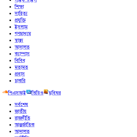
শিক্ষা
সাহিত্য
প্রযুক্তি
ইসলাম
গণমাধ্যম
স্বাস্থ্য
আদালত
ক্যাম্পাস
বিবিধ
মতামত
প্রবাস
চাকরি
পিএসআই
ভিডিও
ছবিঘর
সর্বশেষ
জাতীয়
রাজনীতি
আন্তর্জাতিক
আদালত