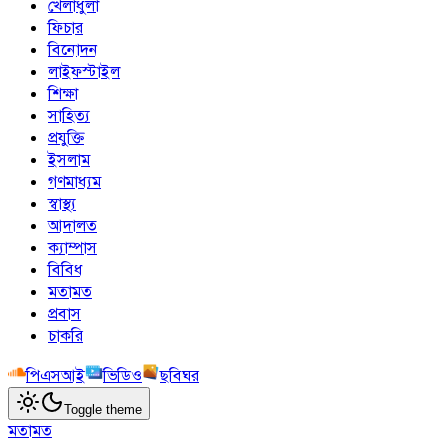
খেলাধুলা
ফিচার
বিনোদন
লাইফস্টাইল
শিক্ষা
সাহিত্য
প্রযুক্তি
ইসলাম
গণমাধ্যম
স্বাস্থ্য
আদালত
ক্যাম্পাস
বিবিধ
মতামত
প্রবাস
চাকরি
পিএসআই
ভিডিও
ছবিঘর
Toggle theme
মতামত