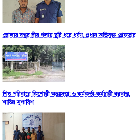
ভোলায় বন্ধুর স্ত্রীর গলায় ছুরি ধরে ধর্ষণ, প্রধান অভিযুক্ত গ্রেফতার
শিশু পরিবারে কিশোরী অন্তঃসত্ত্বা: ৬ কর্মকর্তা-কর্মচারী বরখাস্ত,
শাস্তির সুপারিশ