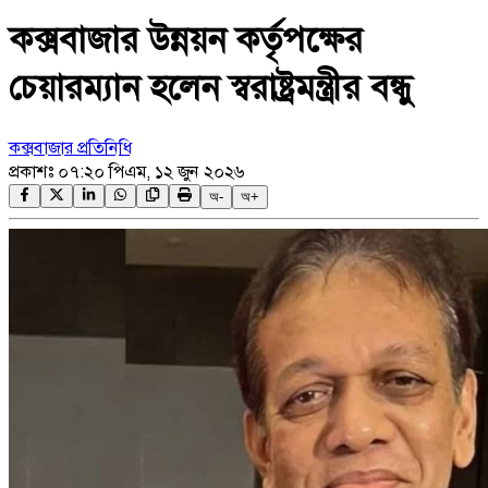
কক্সবাজার উন্নয়ন কর্তৃপক্ষের
চেয়ারম্যান হলেন স্বরাষ্ট্রমন্ত্রীর বন্ধু
কক্সবাজার প্রতিনিধি
প্রকাশঃ
০৭:২০ পিএম, ১২ জুন ২০২৬
অ-
অ+