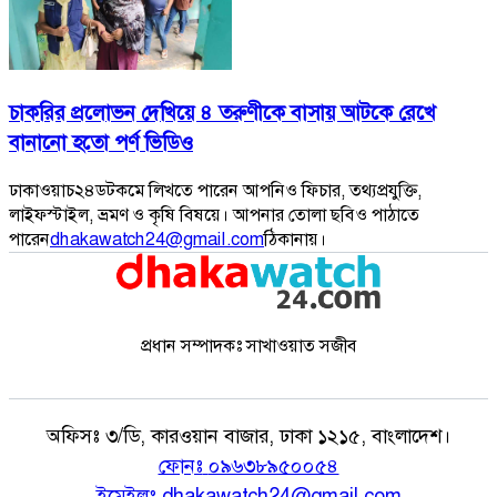
চাকরির প্রলোভন দেখিয়ে ৪ তরুণীকে বাসায় আটকে রেখে
বানানো হতো পর্ণ ভিডিও
ঢাকাওয়াচ২৪ডটকমে লিখতে পারেন আপনিও ফিচার, তথ্যপ্রযুক্তি,
লাইফস্টাইল, ভ্রমণ ও কৃষি বিষয়ে। আপনার তোলা ছবিও পাঠাতে
পারেন
dhakawatch24@gmail.com
ঠিকানায়।
প্রধান সম্পাদকঃ সাখাওয়াত সজীব
অফিসঃ
৩/ডি, কারওয়ান বাজার, ঢাকা ১২১৫, বাংলাদেশ।
ফোনঃ
০৯৬৩৮৯৫০০৫৪
ইমেইলঃ
dhakawatch24@gmail.com