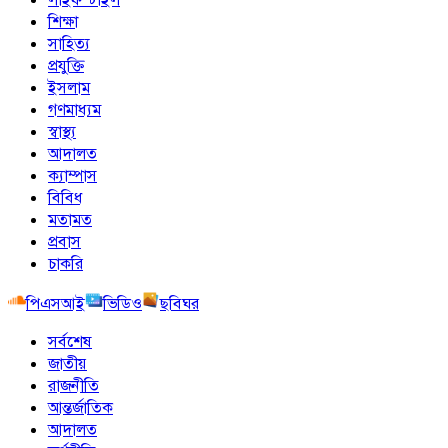
শিক্ষা
সাহিত্য
প্রযুক্তি
ইসলাম
গণমাধ্যম
স্বাস্থ্য
আদালত
ক্যাম্পাস
বিবিধ
মতামত
প্রবাস
চাকরি
পিএসআই
ভিডিও
ছবিঘর
সর্বশেষ
জাতীয়
রাজনীতি
আন্তর্জাতিক
আদালত