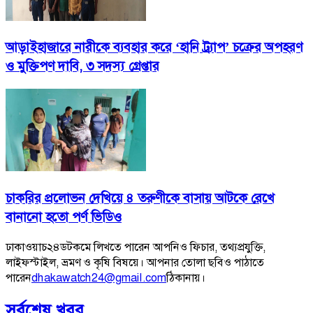
আড়াইহাজারে নারীকে ব্যবহার করে ‘হানি ট্র্যাপ’ চক্রের অপহরণ
ও মুক্তিপণ দাবি, ৩ সদস্য গ্রেপ্তার
চাকরির প্রলোভন দেখিয়ে ৪ তরুণীকে বাসায় আটকে রেখে
বানানো হতো পর্ণ ভিডিও
ঢাকাওয়াচ২৪ডটকমে লিখতে পারেন আপনিও ফিচার, তথ্যপ্রযুক্তি,
লাইফস্টাইল, ভ্রমণ ও কৃষি বিষয়ে। আপনার তোলা ছবিও পাঠাতে
পারেন
dhakawatch24@gmail.com
ঠিকানায়।
সর্বশেষ খবর