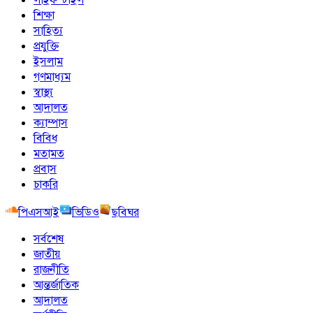
শিক্ষা
সাহিত্য
প্রযুক্তি
ইসলাম
গণমাধ্যম
স্বাস্থ্য
আদালত
ক্যাম্পাস
বিবিধ
মতামত
প্রবাস
চাকরি
পিএসআই
ভিডিও
ছবিঘর
সর্বশেষ
জাতীয়
রাজনীতি
আন্তর্জাতিক
আদালত