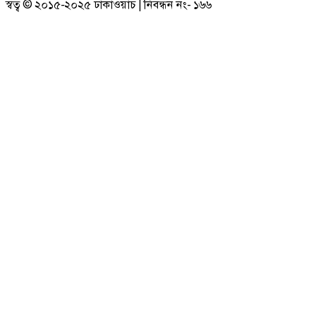
স্বত্ব © ২০১৫-২০২৫ ঢাকাওয়াচ | নিবন্ধন নং- ১৬৬