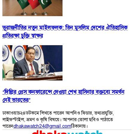
ভূরাজনীতির নতুন মাইলফলক: তিন মুসলিম দেশের ঐতিহাসিক
প্রতিরক্ষা চুক্তি স্বাক্ষর
‘দিল্লির প্রেস কনফারেন্সে দেওয়া শেখ হাসিনার বক্তব্যে সমর্থন
নেই ভারতের’
ঢাকাওয়াচ২৪ডটকমে লিখতে পারেন আপনিও ফিচার, তথ্যপ্রযুক্তি,
লাইফস্টাইল, ভ্রমণ ও কৃষি বিষয়ে। আপনার তোলা ছবিও পাঠাতে
পারেন
dhakawatch24@gmail.com
ঠিকানায়।