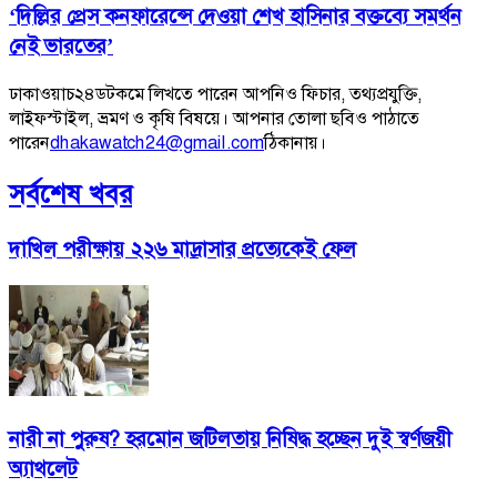
‘দিল্লির প্রেস কনফারেন্সে দেওয়া শেখ হাসিনার বক্তব্যে সমর্থন
নেই ভারতের’
ঢাকাওয়াচ২৪ডটকমে লিখতে পারেন আপনিও ফিচার, তথ্যপ্রযুক্তি,
লাইফস্টাইল, ভ্রমণ ও কৃষি বিষয়ে। আপনার তোলা ছবিও পাঠাতে
পারেন
dhakawatch24@gmail.com
ঠিকানায়।
সর্বশেষ খবর
দাখিল পরীক্ষায় ২২৬ মাদ্রাসার প্রত্যেকেই ফেল
নারী না পুরুষ? হরমোন জটিলতায় নিষিদ্ধ হচ্ছেন দুই স্বর্ণজয়ী
অ্যাথলেট