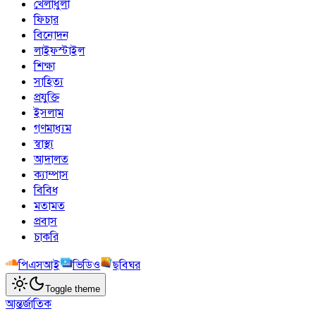
খেলাধুলা
ফিচার
বিনোদন
লাইফস্টাইল
শিক্ষা
সাহিত্য
প্রযুক্তি
ইসলাম
গণমাধ্যম
স্বাস্থ্য
আদালত
ক্যাম্পাস
বিবিধ
মতামত
প্রবাস
চাকরি
পিএসআই
ভিডিও
ছবিঘর
Toggle theme
আন্তর্জাতিক