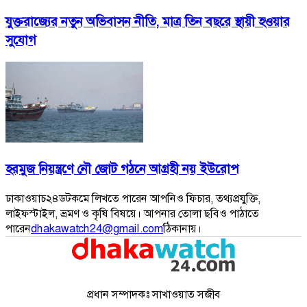
যুক্তরাজ্যের নতুন অভিবাসন নীতি, মাত্র তিন বছরে স্থায়ী হওয়ার
সুযোগ
হরমুজ নিয়ন্ত্রণে নৌ জোট গঠনে আগ্রহী নয় ইউরোপ
ঢাকাওয়াচ২৪ডটকমে লিখতে পারেন আপনিও ফিচার, তথ্যপ্রযুক্তি,
লাইফস্টাইল, ভ্রমণ ও কৃষি বিষয়ে। আপনার তোলা ছবিও পাঠাতে
পারেন
dhakawatch24@gmail.com
ঠিকানায়।
প্রধান সম্পাদকঃ সাখাওয়াত সজীব