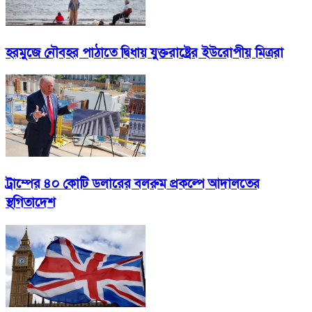
হরমুজে নৌবহর পাঠাতে দ্বিধায় যুক্তরাষ্ট্রের ইউরোপীয় মিত্ররা
ট্রাম্পের ৪০ কোটি ডলারের বলরুম প্রকল্পে আদালতের
স্থগিতাদেশ