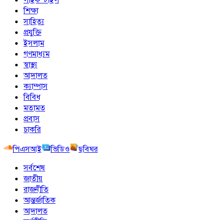
শিক্ষা
সাহিত্য
প্রযুক্তি
ইসলাম
গণমাধ্যম
স্বাস্থ্য
আদালত
ক্যাম্পাস
বিবিধ
মতামত
প্রবাস
চাকরি
পিএসআই
ভিডিও
ছবিঘর
সর্বশেষ
জাতীয়
রাজনীতি
আন্তর্জাতিক
আদালত