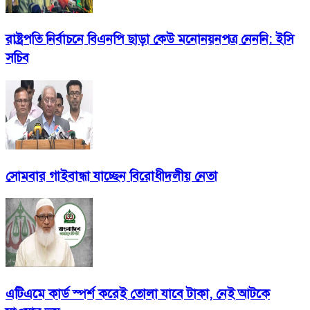
রাষ্ট্রপতি নির্বাচনে বিএনপি ছাড়া কেউ মনোনয়নপত্র নেননি: ইসি
সচিব
সোমবার গাইবান্ধা যাচ্ছেন বিরোধীদলীয় নেতা
এটিএমে কার্ড স্পর্শ করেই তোলা যাবে টাকা, নেই আটকে