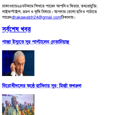
ঢাকাওয়াচ২৪ডটকমে লিখতে পারেন আপনিও ফিচার, তথ্যপ্রযুক্তি,
লাইফস্টাইল, ভ্রমণ ও কৃষি বিষয়ে। আপনার তোলা ছবিও পাঠাতে
পারেন
dhakawatch24@gmail.com
ঠিকানায়।
সর্বশেষ খবর
গাজা ইস্যুতে সুর পাল্টালেন নেতানিয়াহু
বিরোধীদলের কণ্ঠে হাসিনার সুর: মির্জা ফখরুল