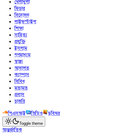
খেলাধুলা
ফিচার
বিনোদন
লাইফস্টাইল
শিক্ষা
সাহিত্য
প্রযুক্তি
ইসলাম
গণমাধ্যম
স্বাস্থ্য
আদালত
ক্যাম্পাস
বিবিধ
মতামত
প্রবাস
চাকরি
পিএসআই
ভিডিও
ছবিঘর
Toggle theme
আন্তর্জাতিক