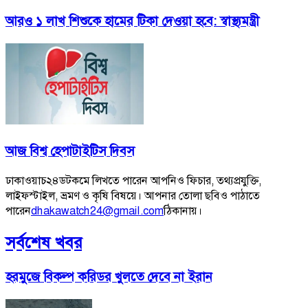
আরও ১ লাখ শিশুকে হামের টিকা দেওয়া হবে: স্বাস্থ্যমন্ত্রী
আজ বিশ্ব হেপাটাইটিস দিবস
ঢাকাওয়াচ২৪ডটকমে লিখতে পারেন আপনিও ফিচার, তথ্যপ্রযুক্তি,
লাইফস্টাইল, ভ্রমণ ও কৃষি বিষয়ে। আপনার তোলা ছবিও পাঠাতে
পারেন
dhakawatch24@gmail.com
ঠিকানায়।
সর্বশেষ খবর
হরমুজে বিকল্প করিডর খুলতে দেবে না ইরান