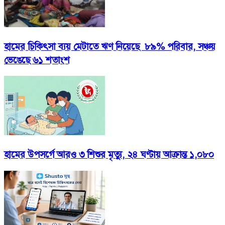
হামের চিকিৎসা ব্যয় মেটাতে ঋণ নিয়েছে ৮৯% পরিবার, সঞ্চয়
ভেঙেছে ৬১ শতাংশ
হামের উপসর্গে আরও ৩ শিশুর মৃত্যু, ২৪ ঘণ্টায় আক্রান্ত ১,০৮০