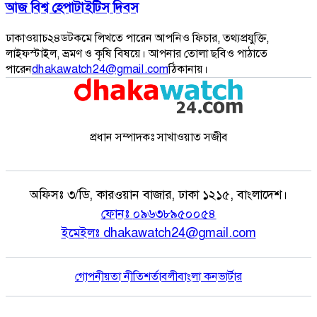
আজ বিশ্ব হেপাটাইটিস দিবস
ঢাকাওয়াচ২৪ডটকমে লিখতে পারেন আপনিও ফিচার, তথ্যপ্রযুক্তি,
লাইফস্টাইল, ভ্রমণ ও কৃষি বিষয়ে। আপনার তোলা ছবিও পাঠাতে
পারেন
dhakawatch24@gmail.com
ঠিকানায়।
প্রধান সম্পাদকঃ সাখাওয়াত সজীব
অফিসঃ
৩/ডি, কারওয়ান বাজার, ঢাকা ১২১৫, বাংলাদেশ।
ফোনঃ
০৯৬৩৮৯৫০০৫৪
ইমেইলঃ
dhakawatch24@gmail.com
গোপনীয়তা নীতি
শর্তাবলী
বাংলা কনভার্টার