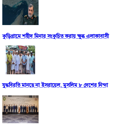
কুড়িগ্রামে শহীদ মিনার সংকুচিত করায় ক্ষুব্ধ এলাকাবাসী
যুদ্ধবিরতি মানছে না ইসরায়েল, মুসলিম ৮ দেশের নিন্দা