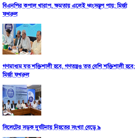
বিএনপির কপাল খারাপ, ক্ষমতায় এলেই ধ্বংসস্তূপ পায়: মির্জা
ফখরুল
গণমাধ্যম যত শক্তিশালী হবে, গণতন্ত্রও তত বেশি শক্তিশালী হবে:
মির্জা ফখরুল
সিলেটের সড়ক দুর্ঘটনায় নিহতের সংখ্যা বেড়ে ৯