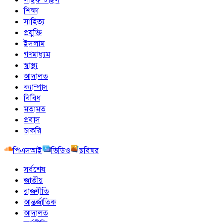
শিক্ষা
সাহিত্য
প্রযুক্তি
ইসলাম
গণমাধ্যম
স্বাস্থ্য
আদালত
ক্যাম্পাস
বিবিধ
মতামত
প্রবাস
চাকরি
পিএসআই
ভিডিও
ছবিঘর
সর্বশেষ
জাতীয়
রাজনীতি
আন্তর্জাতিক
আদালত