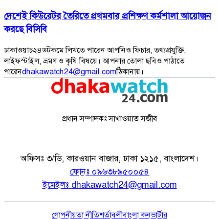
দেশেই কিউরেটর তৈরিতে প্রথমবার প্রশিক্ষণ কর্মশালা আয়োজন
করছে বিসিবি
ঢাকাওয়াচ২৪ডটকমে লিখতে পারেন আপনিও ফিচার, তথ্যপ্রযুক্তি,
লাইফস্টাইল, ভ্রমণ ও কৃষি বিষয়ে। আপনার তোলা ছবিও পাঠাতে
পারেন
dhakawatch24@gmail.com
ঠিকানায়।
প্রধান সম্পাদকঃ সাখাওয়াত সজীব
অফিসঃ
৩/ডি, কারওয়ান বাজার, ঢাকা ১২১৫, বাংলাদেশ।
ফোনঃ
০৯৬৩৮৯৫০০৫৪
ইমেইলঃ
dhakawatch24@gmail.com
গোপনীয়তা নীতি
শর্তাবলী
বাংলা কনভার্টার