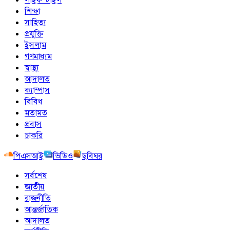
শিক্ষা
সাহিত্য
প্রযুক্তি
ইসলাম
গণমাধ্যম
স্বাস্থ্য
আদালত
ক্যাম্পাস
বিবিধ
মতামত
প্রবাস
চাকরি
পিএসআই
ভিডিও
ছবিঘর
সর্বশেষ
জাতীয়
রাজনীতি
আন্তর্জাতিক
আদালত