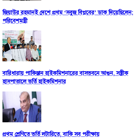
জিয়াউর রহমানই দেশে প্রথম ‘সবুজ বিপ্লবের’ ডাক দিয়েছিলেন:
পরিবেশমন্ত্রী
বারিধারায় পাকিস্তান হাইকমিশনারের বাসভবনে আগুন, সস্ত্রীক
হাসপাতালে ভর্তি হাইকমিশনার
প্রথম শ্রেণিতে ভর্তি লটারিতে, বাকি সব পরীক্ষায়