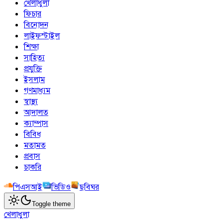
খেলাধুলা
ফিচার
বিনোদন
লাইফস্টাইল
শিক্ষা
সাহিত্য
প্রযুক্তি
ইসলাম
গণমাধ্যম
স্বাস্থ্য
আদালত
ক্যাম্পাস
বিবিধ
মতামত
প্রবাস
চাকরি
পিএসআই
ভিডিও
ছবিঘর
Toggle theme
খেলাধুলা