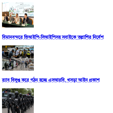
বিমানবন্দরে ভিআইপি-সিআইপিসহ সবাইকে তল্লাশির নির্দেশ
র‍্যাব বিলুপ্ত করে গঠন হচ্ছে এসআরবি, খসড়া আইন প্রকাশ