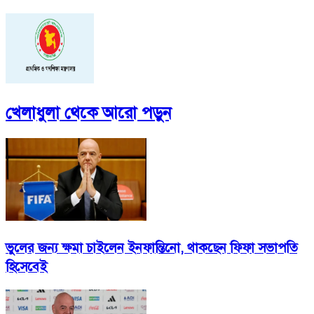
খেলাধুলা
থেকে আরো পড়ুন
ভুলের জন্য ক্ষমা চাইলেন ইনফান্তিনো, থাকছেন ফিফা সভাপতি
হিসেবেই