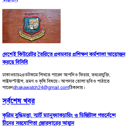
দেশেই কিউরেটর তৈরিতে প্রথমবার প্রশিক্ষণ কর্মশালা আয়োজন
করছে বিসিবি
ঢাকাওয়াচ২৪ডটকমে লিখতে পারেন আপনিও ফিচার, তথ্যপ্রযুক্তি,
লাইফস্টাইল, ভ্রমণ ও কৃষি বিষয়ে। আপনার তোলা ছবিও পাঠাতে
পারেন
dhakawatch24@gmail.com
ঠিকানায়।
সর্বশেষ খবর
কৃত্রিম বুদ্ধিমত্তা, স্মার্ট ম্যানুফ্যাকচারিং ও ডিজিটাল গভর্নেন্সে
চীনের সহযোগিতা জোরদারের আহ্বান