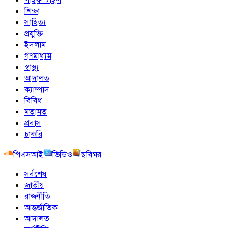
শিক্ষা
সাহিত্য
প্রযুক্তি
ইসলাম
গণমাধ্যম
স্বাস্থ্য
আদালত
ক্যাম্পাস
বিবিধ
মতামত
প্রবাস
চাকরি
পিএসআই
ভিডিও
ছবিঘর
সর্বশেষ
জাতীয়
রাজনীতি
আন্তর্জাতিক
আদালত