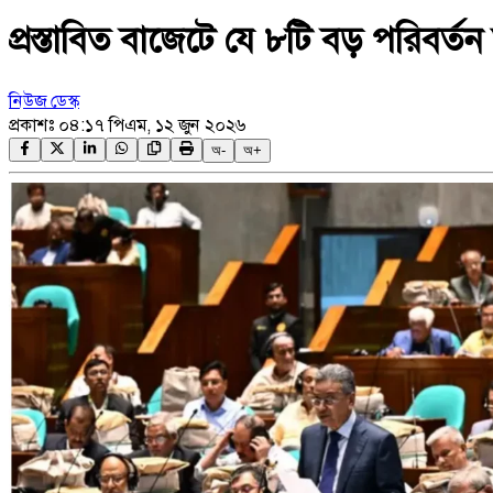
প্রস্তাবিত বাজেটে যে ৮টি বড় পরিবর্তন
নিউজ ডেস্ক
প্রকাশঃ
০৪:১৭ পিএম, ১২ জুন ২০২৬
অ-
অ+