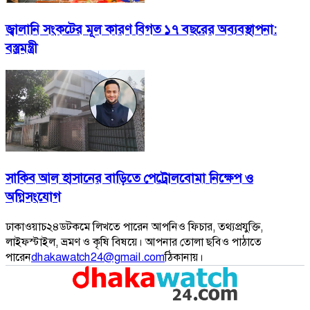
জ্বালানি সংকটের মূল কারণ বিগত ১৭ বছরের অব্যবস্থাপনা:
বস্ত্রমন্ত্রী
সাকিব আল হাসানের বাড়িতে পেট্রোলবোমা নিক্ষেপ ও
অগ্নিসংযোগ
ঢাকাওয়াচ২৪ডটকমে লিখতে পারেন আপনিও ফিচার, তথ্যপ্রযুক্তি,
লাইফস্টাইল, ভ্রমণ ও কৃষি বিষয়ে। আপনার তোলা ছবিও পাঠাতে
পারেন
dhakawatch24@gmail.com
ঠিকানায়।