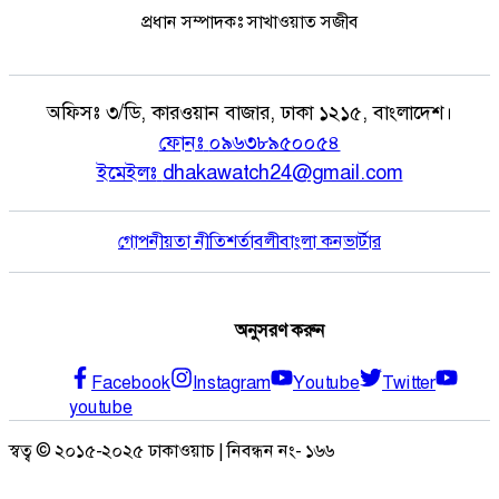
প্রধান সম্পাদকঃ সাখাওয়াত সজীব
অফিসঃ
৩/ডি, কারওয়ান বাজার, ঢাকা ১২১৫, বাংলাদেশ।
ফোনঃ
০৯৬৩৮৯৫০০৫৪
ইমেইলঃ
dhakawatch24@gmail.com
গোপনীয়তা নীতি
শর্তাবলী
বাংলা কনভার্টার
অনুসরণ করুন
Facebook
Instagram
Youtube
Twitter
youtube
স্বত্ব © ২০১৫-২০২৫ ঢাকাওয়াচ | নিবন্ধন নং- ১৬৬