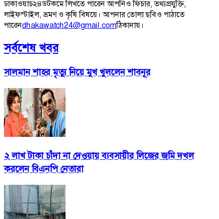
ঢাকাওয়াচ২৪ডটকমে লিখতে পারেন আপনিও ফিচার, তথ্যপ্রযুক্তি,
লাইফস্টাইল, ভ্রমণ ও কৃষি বিষয়ে। আপনার তোলা ছবিও পাঠাতে
পারেন
dhakawatch24@gmail.com
ঠিকানায়।
সর্বশেষ খবর
সালমান শাহর মৃত্যু নিয়ে মুখ খুললেন শাবনূর
২ লাখ টাকা চাঁদা না দেওয়ায় ব্যবসায়ীর লিজের জমি দখল
করলেন বিএনপি নেতারা