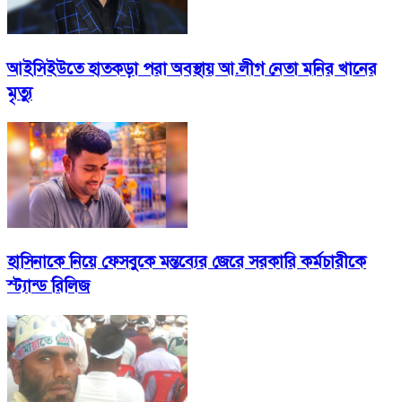
আইসিইউতে হাতকড়া পরা অবস্থায় আ.লীগ নেতা মনির খানের
মৃত্যু
হাসিনাকে নিয়ে ফেসবুকে মন্তব্যের জেরে সরকারি কর্মচারীকে
স্ট্যান্ড রিলিজ