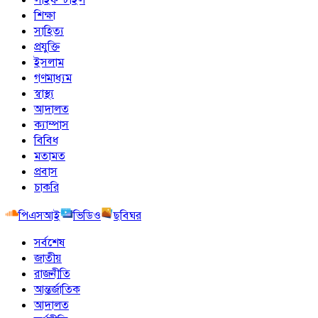
শিক্ষা
সাহিত্য
প্রযুক্তি
ইসলাম
গণমাধ্যম
স্বাস্থ্য
আদালত
ক্যাম্পাস
বিবিধ
মতামত
প্রবাস
চাকরি
পিএসআই
ভিডিও
ছবিঘর
সর্বশেষ
জাতীয়
রাজনীতি
আন্তর্জাতিক
আদালত