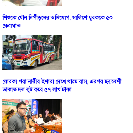
শিশুকে যৌন নিপীড়নের অভিযোগ, সালিশে যুবককে ৫০
বেত্রাঘাত
বোরকা পরা নারীর ইশারা দেখে থামে বাস, এরপর ছদ্মবেশী
ডাকাত দল লুট করে ৫৭ লাখ টাকা