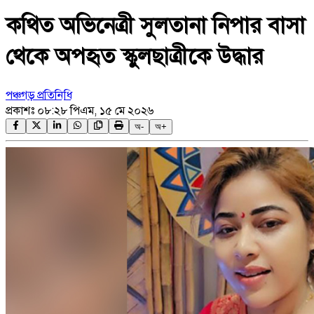
কথিত অভিনেত্রী সুলতানা নিপার বাসা
থেকে অপহৃত স্কুলছাত্রীকে উদ্ধার
পঞ্চগড় প্রতিনিধি
প্রকাশঃ
০৮:২৮ পিএম, ১৫ মে ২০২৬
অ-
অ+