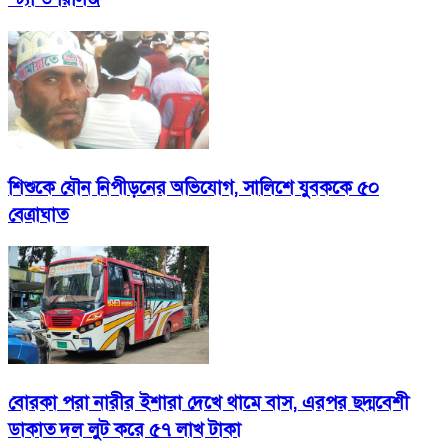
শিশুকে যৌন নিপীড়নের অভিযোগ, সালিশে যুবককে ৫০
বেত্রাঘাত
বোরকা পরা নারীর ইশারা দেখে থামে বাস, এরপর ছদ্মবেশী
ডাকাত দল লুট করে ৫৭ লাখ টাকা