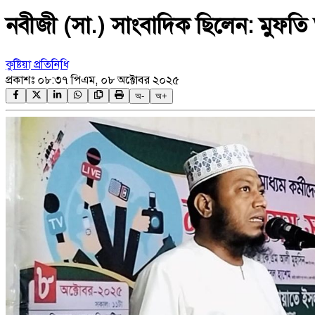
নবীজী (সা.) সাংবাদিক ছিলেন: মুফত
কুষ্টিয়া প্রতিনিধি
প্রকাশঃ
০৮:৩৭ পিএম, ০৮ অক্টোবর ২০২৫
অ-
অ+