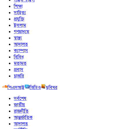
শিক্ষা
সাহিত্য
প্রযুক্তি
ইসলাম
গণমাধ্যম
স্বাস্থ্য
আদালত
ক্যাম্পাস
বিবিধ
মতামত
প্রবাস
চাকরি
পিএসআই
ভিডিও
ছবিঘর
সর্বশেষ
জাতীয়
রাজনীতি
আন্তর্জাতিক
আদালত