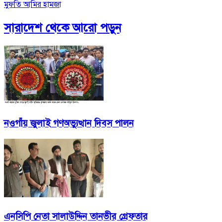
মুফতি আমির হামজা
সারাদেশ
থেকে আরো পড়ুন
নওগাঁয় জুলাই গণঅভ্যুত্থান দিবস পালন
এনসিপি নেতা সালাউদ্দিন তানভীর গ্রেফতার