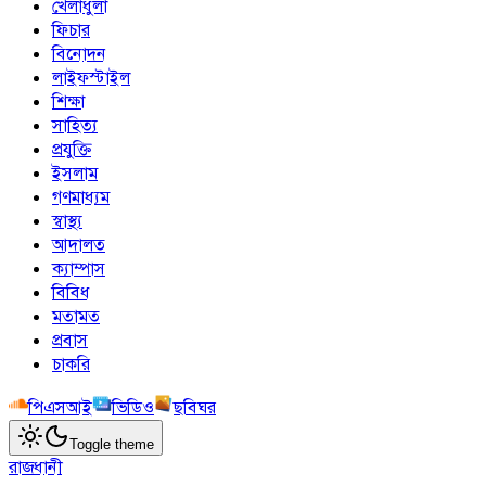
খেলাধুলা
ফিচার
বিনোদন
লাইফস্টাইল
শিক্ষা
সাহিত্য
প্রযুক্তি
ইসলাম
গণমাধ্যম
স্বাস্থ্য
আদালত
ক্যাম্পাস
বিবিধ
মতামত
প্রবাস
চাকরি
পিএসআই
ভিডিও
ছবিঘর
Toggle theme
রাজধানী