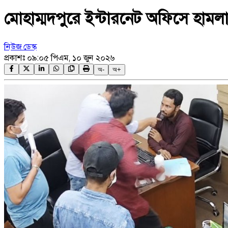
মোহাম্মদপুরে ইন্টারনেট অফিসে হাম
নিউজ ডেস্ক
প্রকাশঃ
০৯:০৫ পিএম, ১০ জুন ২০২৬
অ-
অ+