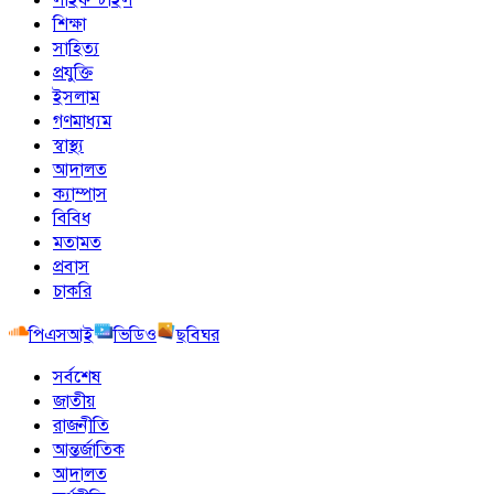
শিক্ষা
সাহিত্য
প্রযুক্তি
ইসলাম
গণমাধ্যম
স্বাস্থ্য
আদালত
ক্যাম্পাস
বিবিধ
মতামত
প্রবাস
চাকরি
পিএসআই
ভিডিও
ছবিঘর
সর্বশেষ
জাতীয়
রাজনীতি
আন্তর্জাতিক
আদালত