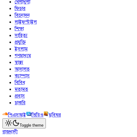
খেলাধুলা
ফিচার
বিনোদন
লাইফস্টাইল
শিক্ষা
সাহিত্য
প্রযুক্তি
ইসলাম
গণমাধ্যম
স্বাস্থ্য
আদালত
ক্যাম্পাস
বিবিধ
মতামত
প্রবাস
চাকরি
পিএসআই
ভিডিও
ছবিঘর
Toggle theme
রাজধানী