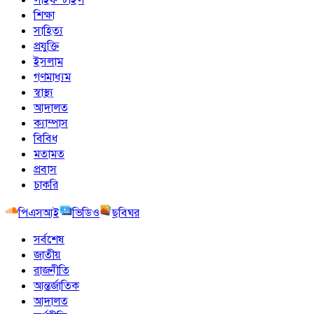
শিক্ষা
সাহিত্য
প্রযুক্তি
ইসলাম
গণমাধ্যম
স্বাস্থ্য
আদালত
ক্যাম্পাস
বিবিধ
মতামত
প্রবাস
চাকরি
পিএসআই
ভিডিও
ছবিঘর
সর্বশেষ
জাতীয়
রাজনীতি
আন্তর্জাতিক
আদালত