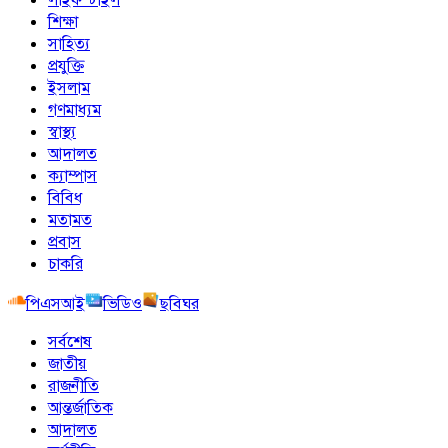
শিক্ষা
সাহিত্য
প্রযুক্তি
ইসলাম
গণমাধ্যম
স্বাস্থ্য
আদালত
ক্যাম্পাস
বিবিধ
মতামত
প্রবাস
চাকরি
পিএসআই
ভিডিও
ছবিঘর
সর্বশেষ
জাতীয়
রাজনীতি
আন্তর্জাতিক
আদালত