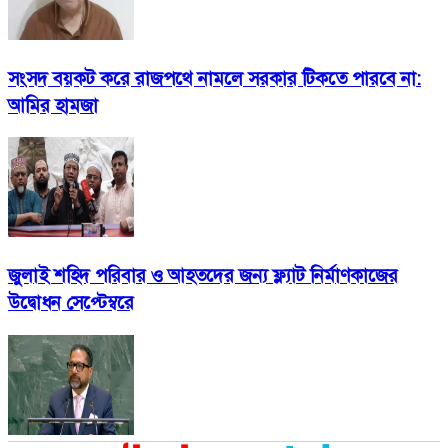
সংসদ বয়কট করে রাজপথে নামলে সরকার টিকতে পারবে না:
আমির হামজা
জুলাই শহিদ পরিবার ও আহতদের জন্য ফ্ল্যাট নির্মাণকাজের
উদ্বোধন সেপ্টেম্বরে