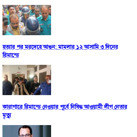
হত্যার পর মরদেহে আগুন: মামলার ১২ আসামি ৩ দিনের
রিমান্ডে
কারাগারে রিমান্ডে নেওয়ার পূর্বে নিষিদ্ধ আওয়ামী লীগ নেতার
মৃত্যু