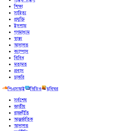
শিক্ষা
সাহিত্য
প্রযুক্তি
ইসলাম
গণমাধ্যম
স্বাস্থ্য
আদালত
ক্যাম্পাস
বিবিধ
মতামত
প্রবাস
চাকরি
পিএসআই
ভিডিও
ছবিঘর
সর্বশেষ
জাতীয়
রাজনীতি
আন্তর্জাতিক
আদালত