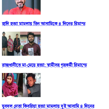
হাদি হত্যা মামলায় তিন আসামিকে ৪ দিনের রিমান্ড
রাজধানীতে মা-মেয়ে হত্যা: স্বামীসহ গৃহকর্মী রিমান্ডে
যুবদল নেতা কিবরিয়া হত্যা মামলায় দুই আসামি ৪ দিনের