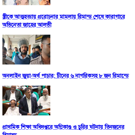
স্ত্রীকে আত্মহত্যায় প্ররোচনার মামলায় রিমান্ড শেষে কারাগারে
অভিনেতা জাহের আলভী
অনলাইন জুয়া-অর্থ পাচার: চীনের ৬ নাগরিকসহ ৮ জন রিমান্ডে
প্রাথমিক শিক্ষা অধিদপ্তরে অগ্নিকাণ্ড ও চুরির ঘটনায় তিনজনের