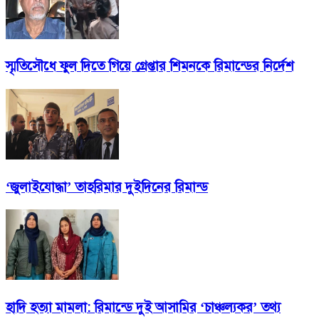
স্মৃতিসৌধে ফুল দিতে গিয়ে গ্রেপ্তার শিমনকে রিমান্ডের নির্দেশ
‘জুলাইযোদ্ধা’ তাহরিমার দুইদিনের রিমান্ড
হাদি হত্যা মামলা: রিমান্ডে দুই আসামির ‘চাঞ্চল্যকর’ তথ্য