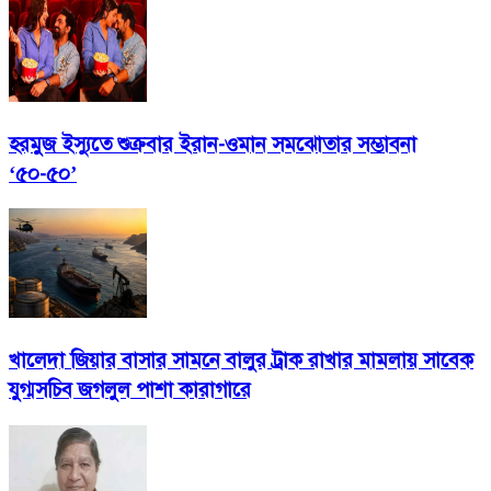
হরমুজ ইস্যুতে শুক্রবার ইরান-ওমান সমঝোতার সম্ভাবনা
‘৫০-৫০’
খালেদা জিয়ার বাসার সামনে বালুর ট্রাক রাখার মামলায় সাবেক
যুগ্মসচিব জগলুল পাশা কারাগারে