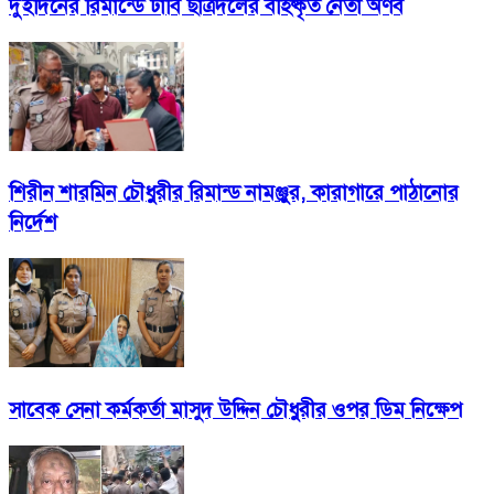
দুইদিনের রিমান্ডে ঢাবি ছাত্রদলের বহিষ্কৃত নেতা অর্ণব
শিরীন শারমিন চৌধুরীর রিমান্ড নামঞ্জুর, কারাগারে পাঠানোর
নির্দেশ
সাবেক সেনা কর্মকর্তা মাসুদ উদ্দিন চৌধুরীর ওপর ডিম নিক্ষেপ