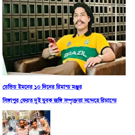
ডেভিড ইমনের ১০ দিনের রিমান্ড মঞ্জুর
সিঙ্গাপুর ফেরত দুই যুবক জঙ্গি সম্পৃক্ততা সন্দেহে রিমান্ডে