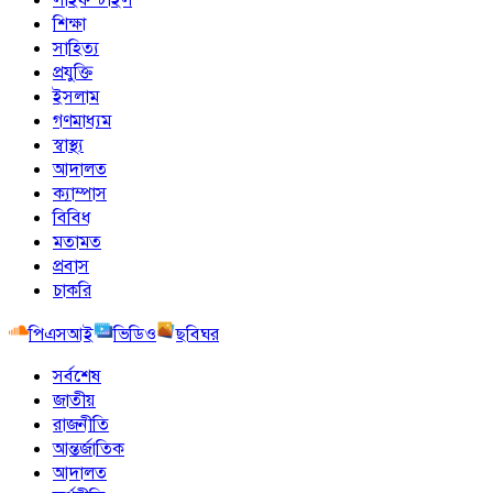
শিক্ষা
সাহিত্য
প্রযুক্তি
ইসলাম
গণমাধ্যম
স্বাস্থ্য
আদালত
ক্যাম্পাস
বিবিধ
মতামত
প্রবাস
চাকরি
পিএসআই
ভিডিও
ছবিঘর
সর্বশেষ
জাতীয়
রাজনীতি
আন্তর্জাতিক
আদালত