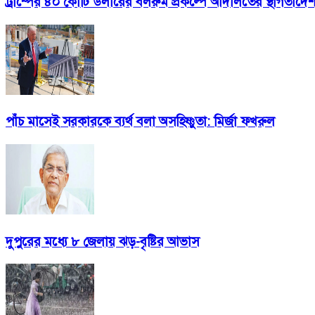
ট্রাম্পের ৪০ কোটি ডলারের বলরুম প্রকল্পে আদালতের স্থগিতাদে
পাঁচ মাসেই সরকারকে ব্যর্থ বলা অসহিষ্ণুতা: মির্জা ফখরুল
দুপুরের মধ্যে ৮ জেলায় ঝড়-বৃষ্টির আভাস