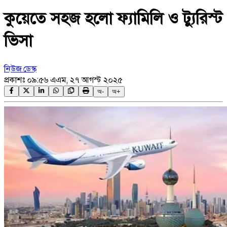
কুয়েতে সহজ হলো ফ্যামিলি ও ট্যুরিস্ট
ভিসা
নিউজ ডেস্ক
প্রকাশঃ
০৯:৫৬ এএম, ২৭ আগস্ট ২০২৫
অ-
অ+