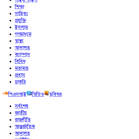
শিক্ষা
সাহিত্য
প্রযুক্তি
ইসলাম
গণমাধ্যম
স্বাস্থ্য
আদালত
ক্যাম্পাস
বিবিধ
মতামত
প্রবাস
চাকরি
পিএসআই
ভিডিও
ছবিঘর
সর্বশেষ
জাতীয়
রাজনীতি
আন্তর্জাতিক
আদালত