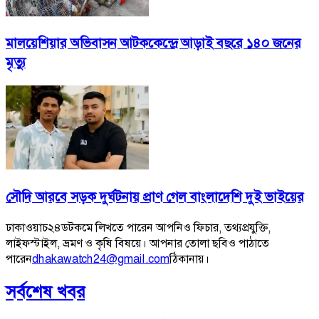
মালয়েশিয়ার অভিবাসন আটককেন্দ্রে আড়াই বছরে ১৪০ জনের
মৃত্যু
সৌদি আরবে সড়ক দুর্ঘটনায় প্রাণ গেল বাংলাদেশি দুই ভাইয়ের
ঢাকাওয়াচ২৪ডটকমে লিখতে পারেন আপনিও ফিচার, তথ্যপ্রযুক্তি,
লাইফস্টাইল, ভ্রমণ ও কৃষি বিষয়ে। আপনার তোলা ছবিও পাঠাতে
পারেন
dhakawatch24@gmail.com
ঠিকানায়।
সর্বশেষ খবর