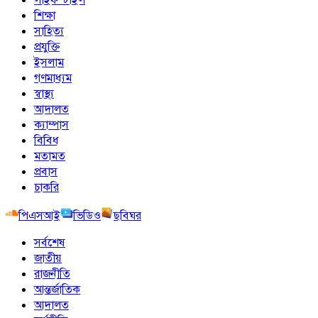
শিক্ষা
সাহিত্য
প্রযুক্তি
ইসলাম
গণমাধ্যম
স্বাস্থ্য
আদালত
ক্যাম্পাস
বিবিধ
মতামত
প্রবাস
চাকরি
পিএসআই
ভিডিও
ছবিঘর
সর্বশেষ
জাতীয়
রাজনীতি
আন্তর্জাতিক
আদালত