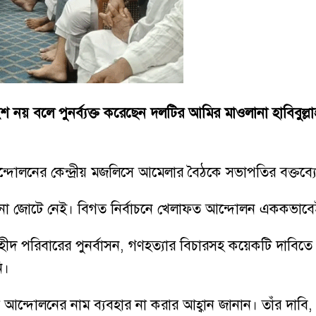
বলে পুনর্ব্যক্ত করেছেন দলটির আমির মাওলানা হাবিবুল্লা
্দোলনের কেন্দ্রীয় মজলিসে আমেলার বৈঠকে সভাপতির বক্তব্যে
নো জোটে নেই। বিগত নির্বাচনে খেলাফত আন্দোলন এককভাবেই 
 শহীদ পরিবারের পুনর্বাসন, গণহত্যার বিচারসহ কয়েকটি দা
ি।
ন্দোলনের নাম ব্যবহার না করার আহ্বান জানান। তাঁর দাবি, 