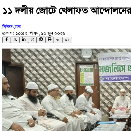
১১ দলীয় জোটে খেলাফত আন্দোলনের ন
নিউজ ডেস্ক
প্রকাশঃ
১০:৫২ পিএম, ১০ জুন ২০২৬
অ-
অ+