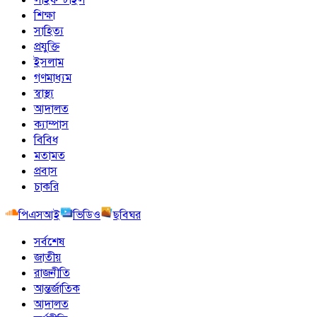
শিক্ষা
সাহিত্য
প্রযুক্তি
ইসলাম
গণমাধ্যম
স্বাস্থ্য
আদালত
ক্যাম্পাস
বিবিধ
মতামত
প্রবাস
চাকরি
পিএসআই
ভিডিও
ছবিঘর
সর্বশেষ
জাতীয়
রাজনীতি
আন্তর্জাতিক
আদালত