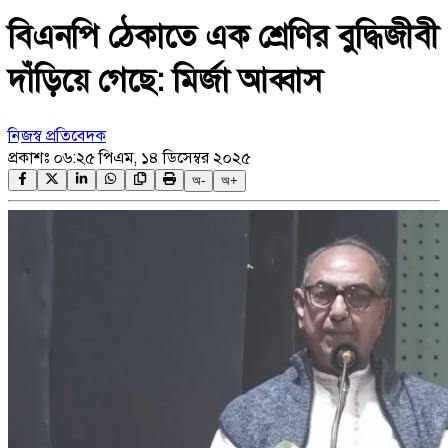
বিএনপি ঠেকাতে এক শ্রেণির বুদ্ধিজীবী
দাঁড়িয়ে গেছে: মির্জা আব্বাস
নিজস্ব প্রতিবেদক
প্রকাশঃ
০৬:২৫ পিএম, ১৪ ডিসেম্বর ২০২৫
অ-
অ+