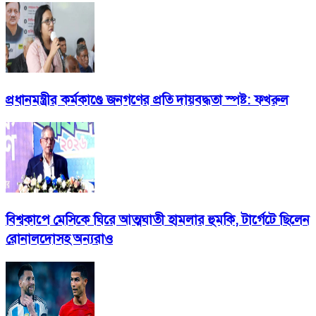
প্রধানমন্ত্রীর কর্মকাণ্ডে জনগণের প্রতি দায়বদ্ধতা স্পষ্ট: ফখরুল
বিশ্বকাপে মেসিকে ঘিরে আত্মঘাতী হামলার হুমকি, টার্গেটে ছিলেন
রোনালদোসহ অন্যরাও