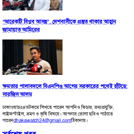
‘আরেকটি বিপ্লব আসন্ন’, দেশবাসীকে প্রস্তুত থাকার আহ্বান
জামায়াত আমিরের
ক্ষমতার পালাবদলে বিএনপিও আগের সরকারের পথেই হাঁটছে:
সারজিস আলম
ঢাকাওয়াচ২৪ডটকমে লিখতে পারেন আপনিও ফিচার, তথ্যপ্রযুক্তি,
লাইফস্টাইল, ভ্রমণ ও কৃষি বিষয়ে। আপনার তোলা ছবিও পাঠাতে
পারেন
dhakawatch24@gmail.com
ঠিকানায়।