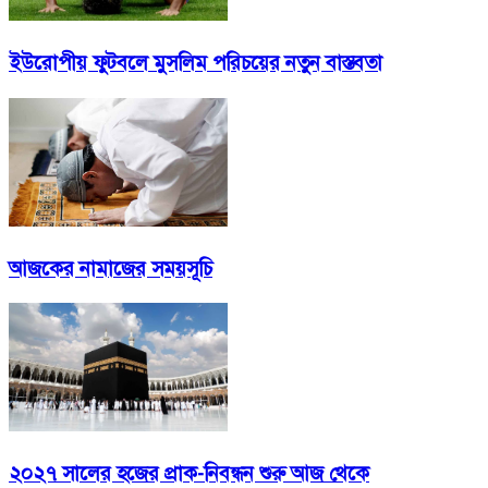
ইউরোপীয় ফুটবলে মুসলিম পরিচয়ের নতুন বাস্তবতা
আজকের নামাজের সময়সূচি
২০২৭ সালের হজের প্রাক-নিবন্ধন শুরু আজ থেকে