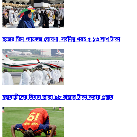
হজের তিন প্যাকেজ ঘোষণা, সর্বনিম্ন খরচ ৫.১৩ লাখ টাকা
হজযাত্রীদের বিমান ভাড়া ৯৮ হাজার টাকা করার প্রস্তাব