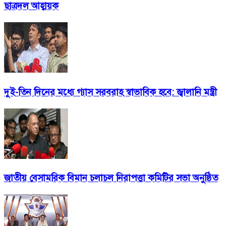
ছাত্রদল আহ্বায়ক
দুই-তিন দিনের মধ্যে গ্যাস সরবরাহ স্বাভাবিক হবে: জ্বালানি মন্ত্রী
জাতীয় বেসামরিক বিমান চলাচল নিরাপত্তা কমিটির সভা অনুষ্ঠিত