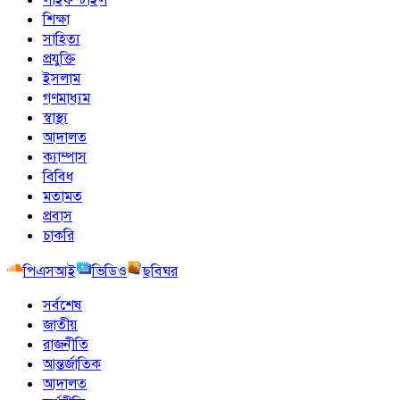
শিক্ষা
সাহিত্য
প্রযুক্তি
ইসলাম
গণমাধ্যম
স্বাস্থ্য
আদালত
ক্যাম্পাস
বিবিধ
মতামত
প্রবাস
চাকরি
পিএসআই
ভিডিও
ছবিঘর
সর্বশেষ
জাতীয়
রাজনীতি
আন্তর্জাতিক
আদালত