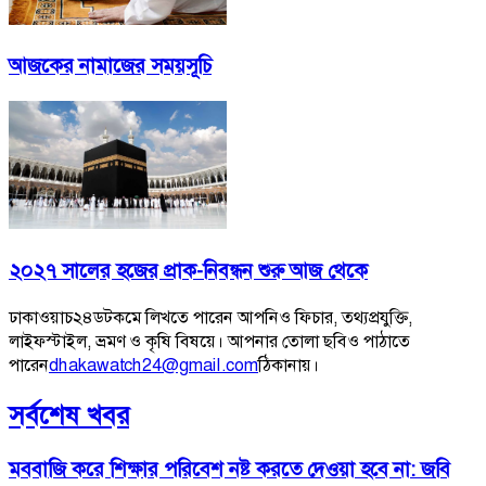
আজকের নামাজের সময়সূচি
২০২৭ সালের হজের প্রাক-নিবন্ধন শুরু আজ থেকে
ঢাকাওয়াচ২৪ডটকমে লিখতে পারেন আপনিও ফিচার, তথ্যপ্রযুক্তি,
লাইফস্টাইল, ভ্রমণ ও কৃষি বিষয়ে। আপনার তোলা ছবিও পাঠাতে
পারেন
dhakawatch24@gmail.com
ঠিকানায়।
সর্বশেষ খবর
মববাজি করে শিক্ষার পরিবেশ নষ্ট করতে দেওয়া হবে না: জবি