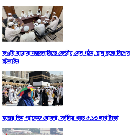
কওমি মাদ্রাসা নজরদারিতে কেন্দ্রীয় সেল গঠন, চালু হচ্ছে বিশেষ
হটলাইন
হজের তিন প্যাকেজ ঘোষণা, সর্বনিম্ন খরচ ৫.১৩ লাখ টাকা