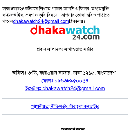
ঢাকাওয়াচ২৪ডটকমে লিখতে পারেন আপনিও ফিচার, তথ্যপ্রযুক্তি,
লাইফস্টাইল, ভ্রমণ ও কৃষি বিষয়ে। আপনার তোলা ছবিও পাঠাতে
পারেন
dhakawatch24@gmail.com
ঠিকানায়।
প্রধান সম্পাদকঃ সাখাওয়াত সজীব
অফিসঃ
৩/ডি, কারওয়ান বাজার, ঢাকা ১২১৫, বাংলাদেশ।
ফোনঃ
০৯৬৩৮৯৫০০৫৪
ইমেইলঃ
dhakawatch24@gmail.com
গোপনীয়তা নীতি
শর্তাবলী
বাংলা কনভার্টার
অনুসরণ করুন