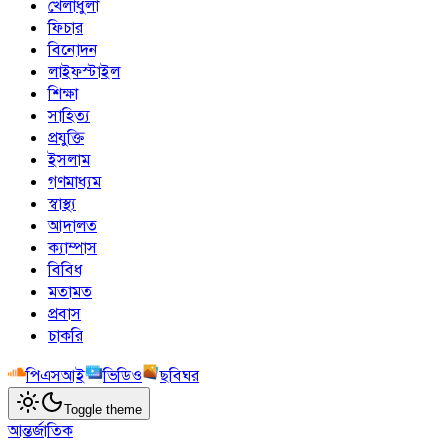
খেলাধুলা
ফিচার
বিনোদন
লাইফস্টাইল
শিক্ষা
সাহিত্য
প্রযুক্তি
ইসলাম
গণমাধ্যম
স্বাস্থ্য
আদালত
ক্যাম্পাস
বিবিধ
মতামত
প্রবাস
চাকরি
পিএসআই
ভিডিও
ছবিঘর
Toggle theme
আন্তর্জাতিক