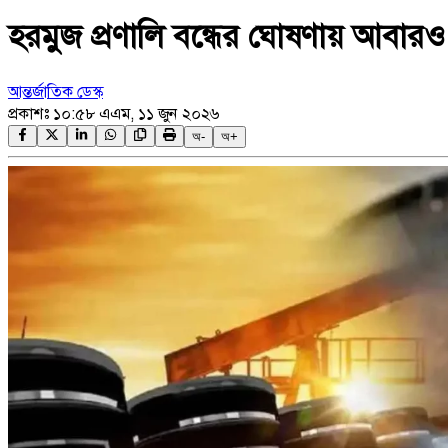
হরমুজ প্রণালি বন্ধের ঘোষণায় আবারও ঊ
আন্তর্জাতিক ডেস্ক
প্রকাশঃ
১০:৫৮ এএম, ১১ জুন ২০২৬
অ-
অ+