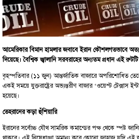
আমেরিকার বিমান হামলার জবাবে ইরান কৌশলগতভাবে অত্যন্ত গুরুত
দিয়েছে। বৈশ্বিক জ্বালানি সরবরাহের অন্যতম প্রধান এই রুট
বৃহস্পতিবার (১১ জুন) আন্তর্জাতিক বাজারে অপরিশোধিত তেলের
একই সময়ে যুক্তরাষ্ট্রের অভ্যন্তরীণ বাজার ‘ওয়েস্ট টেক্সা
হয়েছে।
তেহরানের কড়া হুঁশিয়ারি
ইরানের সর্বোচ্চ যৌথ সামরিক কমান্ডের পক্ষ থেকে স্পষ্ট জা
থাকবে। এই নিষেধাজ্ঞা অমান্য করে কোনো জাহাজ যদি এই জল