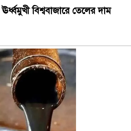
র্ধ্বমুখী বিশ্ববাজারে তেলের দাম