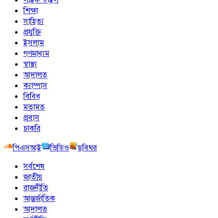
শিক্ষা
সাহিত্য
প্রযুক্তি
ইসলাম
গণমাধ্যম
স্বাস্থ্য
আদালত
ক্যাম্পাস
বিবিধ
মতামত
প্রবাস
চাকরি
পিএসআই
ভিডিও
ছবিঘর
সর্বশেষ
জাতীয়
রাজনীতি
আন্তর্জাতিক
আদালত