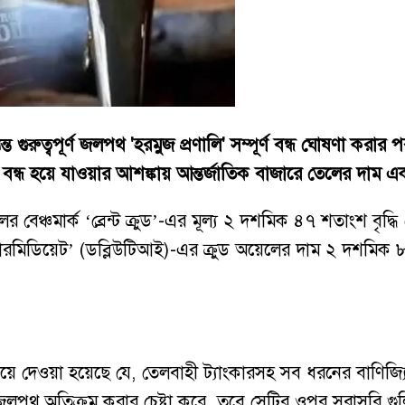
্বপূর্ণ জলপথ 'হরমুজ প্রণালি' সম্পূর্ণ বন্ধ ঘোষণা করার পর ব
টি বন্ধ হয়ে যাওয়ার আশঙ্কায় আন্তর্জাতিক বাজারে তেলের দাম 
 বেঞ্চমার্ক ‘ব্রেন্ট ক্রুড’-এর মূল্য ২ দশমিক ৪৭ শতাংশ বৃদ
স ইন্টারমিডিয়েট’ (ডব্লিউটিআই)-এর ক্রুড অয়েলের দাম ২ দশমি
নিয়ে দেওয়া হয়েছে যে, তেলবাহী ট্যাংকারসহ সব ধরনের বাণিজ্যি
পথ অতিক্রম করার চেষ্টা করে, তবে সেটির ওপর সরাসরি গুল