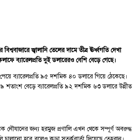
িশ্ববাজারে জ্বালানি তেলের দামে তীব্র ঊর্ধ্বগতি দেখা
একলাফে ব্যারেলপ্রতি দুই ডলারেরও বেশি বেড়ে গেছে।
্ধি পেয়ে ব্যারেলপ্রতি ৯৫ দশমিক ৪০ ডলারে গিয়ে ঠেকেছে।
ক ৮৯ শতাংশ বেড়ে ব্যারেলপ্রতি ৯২ দশমিক ৬৩ ডলারে উন্নীত
ক নৌযানের জন্য হরমুজ প্রণালি এখন থেকে সম্পূর্ণ অবরুদ্ধ
ি চালানো হবে বলেও কড়া সতর্কবার্তা দিয়েছে তেহরান।