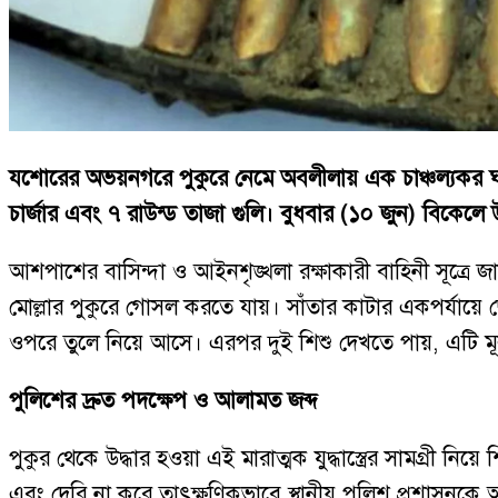
যশোরের অভয়নগরে পুকুরে নেমে অবলীলায় এক চাঞ্চল্যকর ঘ
চার্জার এবং ৭ রাউন্ড তাজা গুলি। বুধবার (১০ জুন) বিকেলে
আশপাশের বাসিন্দা ও আইনশৃঙ্খলা রক্ষাকারী বাহিনী সূত্রে জা
মোল্লার পুকুরে গোসল করতে যায়। সাঁতার কাটার একপর্যায়ে ছো
ওপরে তুলে নিয়ে আসে। এরপর দুই শিশু দেখতে পায়, এটি মূলত
পুলিশের দ্রুত পদক্ষেপ ও আলামত জব্দ
পুকুর থেকে উদ্ধার হওয়া এই মারাত্মক যুদ্ধাস্ত্রের সামগ্রী
এবং দেরি না করে তাৎক্ষণিকভাবে স্থানীয় পুলিশ প্রশাসনক