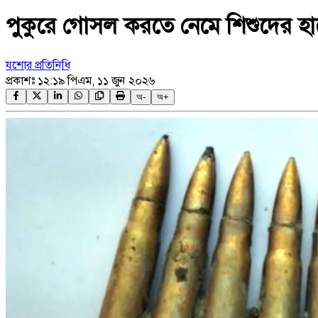
পুকুরে গোসল করতে নেমে শিশুদের হা
যশোর প্রতিনিধি
প্রকাশঃ
১২:১৯ পিএম, ১১ জুন ২০২৬
অ-
অ+