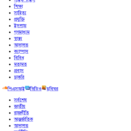
শিক্ষা
সাহিত্য
প্রযুক্তি
ইসলাম
গণমাধ্যম
স্বাস্থ্য
আদালত
ক্যাম্পাস
বিবিধ
মতামত
প্রবাস
চাকরি
পিএসআই
ভিডিও
ছবিঘর
সর্বশেষ
জাতীয়
রাজনীতি
আন্তর্জাতিক
আদালত