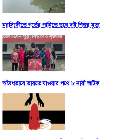
নরসিংদীতে গর্তের পানিতে ডুবে দুই শিশুর মৃত্যু
অবৈধভাবে ভারতে যাওয়ার পথে ৮ নারী আটক