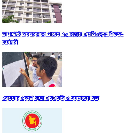
আগস্টেই অবসরভাতা পাবেন ৭৫ হাজার এমপিওভুক্ত শিক্ষক-
কর্মচারী
সোমবার প্রকাশ হচ্ছে এসএসসি ও সমমানের ফল