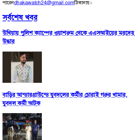
পারেন
dhakawatch24@gmail.com
ঠিকানায়।
সর্বশেষ খবর
উখিয়ায় পুলিশ ক্যাম্পের ওয়াশরুম থেকে এএসআইয়ের মরদেহ
উদ্ধার
বাড়ির আন্ডারগ্রাউন্ডে যুবদলের কর্মীর চোরাই গরুর খামার,
যুবদল কর্মী আটক