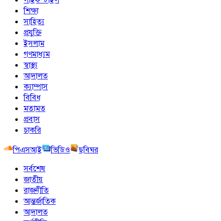
শিক্ষা
সাহিত্য
প্রযুক্তি
ইসলাম
গণমাধ্যম
স্বাস্থ্য
আদালত
ক্যাম্পাস
বিবিধ
মতামত
প্রবাস
চাকরি
পিএসআই
ভিডিও
ছবিঘর
সর্বশেষ
জাতীয়
রাজনীতি
আন্তর্জাতিক
আদালত