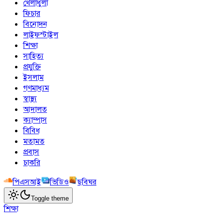
খেলাধুলা
ফিচার
বিনোদন
লাইফস্টাইল
শিক্ষা
সাহিত্য
প্রযুক্তি
ইসলাম
গণমাধ্যম
স্বাস্থ্য
আদালত
ক্যাম্পাস
বিবিধ
মতামত
প্রবাস
চাকরি
পিএসআই
ভিডিও
ছবিঘর
Toggle theme
শিক্ষা