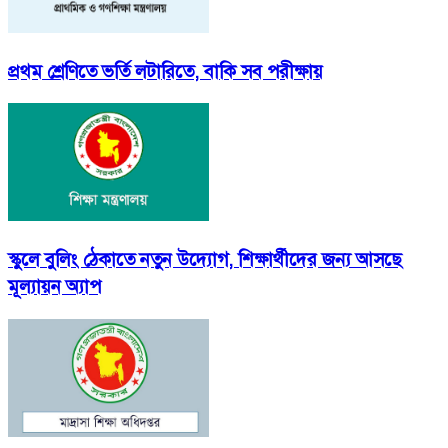
প্রথম শ্রেণিতে ভর্তি লটারিতে, বাকি সব পরীক্ষায়
স্কুলে বুলিং ঠেকাতে নতুন উদ্যোগ, শিক্ষার্থীদের জন্য আসছে
মূল্যায়ন অ্যাপ