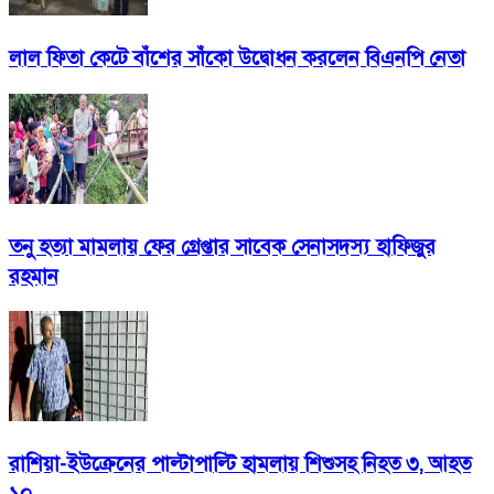
লাল ফিতা কেটে বাঁশের সাঁকো উদ্বোধন করলেন বিএনপি নেতা
তনু হত্যা মামলায় ফের গ্রেপ্তার সাবেক সেনাসদস্য হাফিজুর
রহমান
রাশিয়া-ইউক্রেনের পাল্টাপাল্টি হামলায় শিশুসহ নিহত ৩, আহত
১০