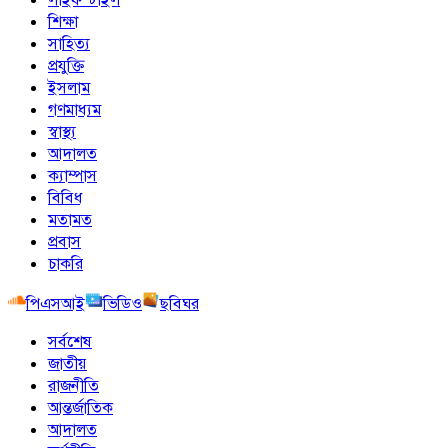
শিক্ষা
সাহিত্য
প্রযুক্তি
ইসলাম
গণমাধ্যম
স্বাস্থ্য
আদালত
ক্যাম্পাস
বিবিধ
মতামত
প্রবাস
চাকরি
পিএসআই
ভিডিও
ছবিঘর
সর্বশেষ
জাতীয়
রাজনীতি
আন্তর্জাতিক
আদালত