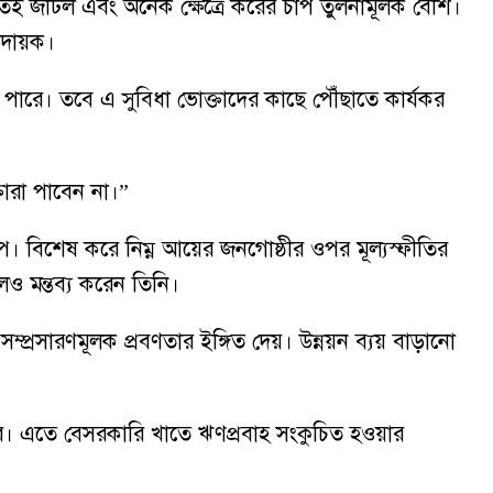
তেই জটিল এবং অনেক ক্ষেত্রে করের চাপ তুলনামূলক বেশি।
তিদায়ক।
ে পারে। তবে এ সুবিধা ভোক্তাদের কাছে পৌঁছাতে কার্যকর
তারা পাবেন না।”
প। বিশেষ করে নিম্ন আয়ের জনগোষ্ঠীর ওপর মূল্যস্ফীতির
েও মন্তব্য করেন তিনি।
প্রসারণমূলক প্রবণতার ইঙ্গিত দেয়। উন্নয়ন ব্যয় বাড়ানো
পারে। এতে বেসরকারি খাতে ঋণপ্রবাহ সংকুচিত হওয়ার