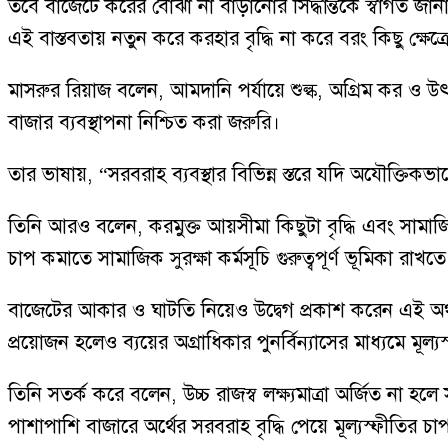
তবে বাজেটে করের বোঝা না বাড়ানোর সিদ্ধান্তকে স্বাগত জ
এই বাস্তবতায় নতুন করে করহার বৃদ্ধি না করে বরং কিছু ক্ষেত
মাসরুর রিয়াজ বলেন, আমদানি পর্যায়ে শুল্ক, অগ্রিম কর ও উৎ
বাজার ব্যবস্থাপনা নিশ্চিত করা জরুরি।
তার ভাষায়, “সরবরাহ ব্যবস্থার বিভিন্ন স্তরে যদি অযৌক্তিকভ
তিনি আরও বলেন, করমুক্ত আয়সীমা কিছুটা বৃদ্ধি এবং সামাজি
চাপ কমাতে সামাজিক সুরক্ষা কর্মসূচি গুরুত্বপূর্ণ ভূমিকা
বাজেটের আকার ও ঘাটতি নিয়েও উদ্বেগ প্রকাশ করেন এই অর্থন
প্রয়োজন হলেও ব্যয়ের অগ্রাধিকার পুনর্বিন্যাসের মাধ্যমে মূল্যস
তিনি সতর্ক করে বলেন, উচ্চ রাজস্ব লক্ষ্যমাত্রা অর্জিত ন
পাশাপাশি বাজারে অর্থের সরবরাহ বৃদ্ধি পেয়ে মূল্যস্ফীতির 