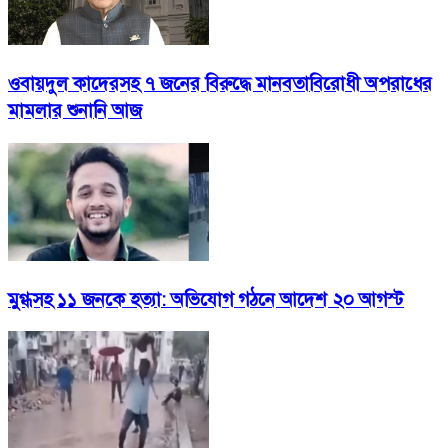
ওবায়দুল কাদেরসহ ৭ জনের বিরুদ্ধে মানবতাবিরোধী অপরাধের
মামলার শুনানি আজ
মুগ্ধসহ ১১ জনকে হত্যা: অভিযোগ গঠনে আদেশ ২০ আগস্ট