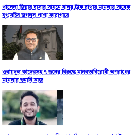
খালেদা জিয়ার বাসার সামনে বালুর ট্রাক রাখার মামলায় সাবেক
যুগ্মসচিব জগলুল পাশা কারাগারে
ওবায়দুল কাদেরসহ ৭ জনের বিরুদ্ধে মানবতাবিরোধী অপরাধের
মামলার শুনানি আজ