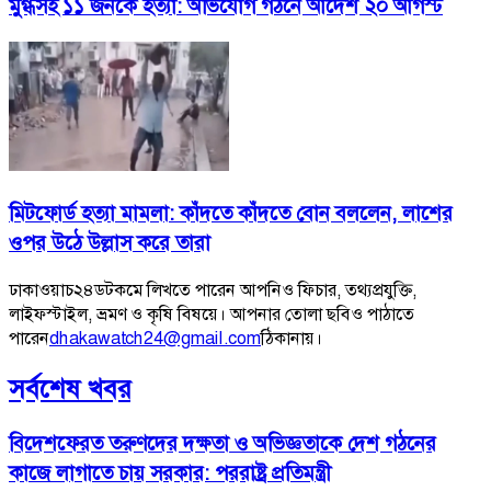
মুগ্ধসহ ১১ জনকে হত্যা: অভিযোগ গঠনে আদেশ ২০ আগস্ট
মিটফোর্ড হত্যা মামলা: কাঁদতে কাঁদতে বোন বললেন, লাশের
ওপর উঠে উল্লাস করে তারা
ঢাকাওয়াচ২৪ডটকমে লিখতে পারেন আপনিও ফিচার, তথ্যপ্রযুক্তি,
লাইফস্টাইল, ভ্রমণ ও কৃষি বিষয়ে। আপনার তোলা ছবিও পাঠাতে
পারেন
dhakawatch24@gmail.com
ঠিকানায়।
সর্বশেষ খবর
বিদেশফেরত তরুণদের দক্ষতা ও অভিজ্ঞতাকে দেশ গঠনের
কাজে লাগাতে চায় সরকার: পররাষ্ট্র প্রতিমন্ত্রী