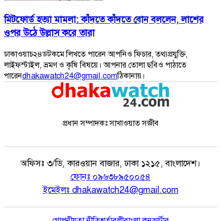
মিটফোর্ড হত্যা মামলা: কাঁদতে কাঁদতে বোন বললেন, লাশের
ওপর উঠে উল্লাস করে তারা
ঢাকাওয়াচ২৪ডটকমে লিখতে পারেন আপনিও ফিচার, তথ্যপ্রযুক্তি,
লাইফস্টাইল, ভ্রমণ ও কৃষি বিষয়ে। আপনার তোলা ছবিও পাঠাতে
পারেন
dhakawatch24@gmail.com
ঠিকানায়।
প্রধান সম্পাদকঃ সাখাওয়াত সজীব
অফিসঃ
৩/ডি, কারওয়ান বাজার, ঢাকা ১২১৫, বাংলাদেশ।
ফোনঃ
০৯৬৩৮৯৫০০৫৪
ইমেইলঃ
dhakawatch24@gmail.com
গোপনীয়তা নীতি
শর্তাবলী
বাংলা কনভার্টার