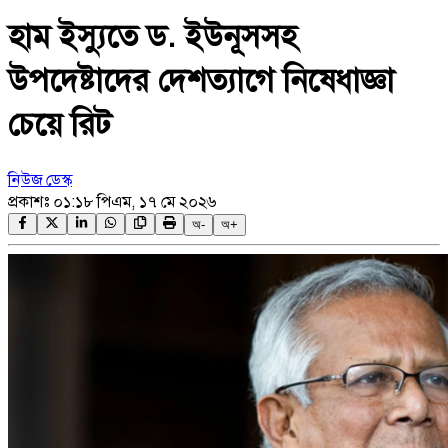
হাম ইস্যুতে ড. ইউনূসসহ
উপদেষ্টাদের দেশত্যাগে নিষেধাজ্ঞা
চেয়ে রিট
নিউজ ডেস্ক
প্রকাশঃ
০১:১৮ পিএম, ১৭ মে ২০২৬
অ-
অ+