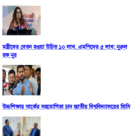
মন্ত্রীদের বেতন হওয়া উচিত ১০ লাখ, এমপিদের ৫ লাখ: নুরুল
হক নুর
উচ্চশিক্ষায় সার্কের সহযোগিতা চান জাতীয় বিশ্ববিদ্যালয়ের ভিসি