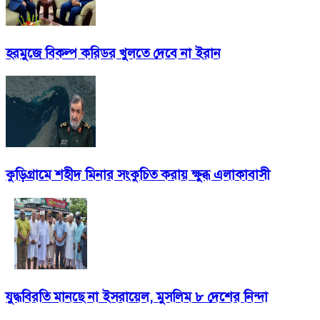
হরমুজে বিকল্প করিডর খুলতে দেবে না ইরান
কুড়িগ্রামে শহীদ মিনার সংকুচিত করায় ক্ষুব্ধ এলাকাবাসী
যুদ্ধবিরতি মানছে না ইসরায়েল, মুসলিম ৮ দেশের নিন্দা