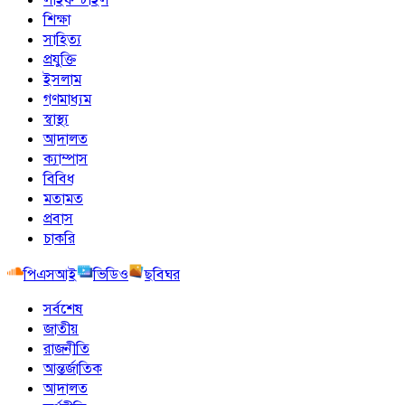
শিক্ষা
সাহিত্য
প্রযুক্তি
ইসলাম
গণমাধ্যম
স্বাস্থ্য
আদালত
ক্যাম্পাস
বিবিধ
মতামত
প্রবাস
চাকরি
পিএসআই
ভিডিও
ছবিঘর
সর্বশেষ
জাতীয়
রাজনীতি
আন্তর্জাতিক
আদালত