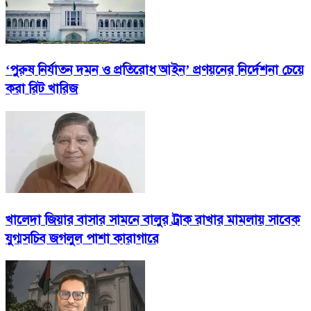
‘পুরুষ নির্যাতন দমন ও প্রতিরোধ আইন’ প্রণয়নের নির্দেশনা চেয়ে
করা রিট খারিজ
খালেদা জিয়ার বাসার সামনে বালুর ট্রাক রাখার মামলায় সাবেক
যুগ্মসচিব জগলুল পাশা কারাগারে