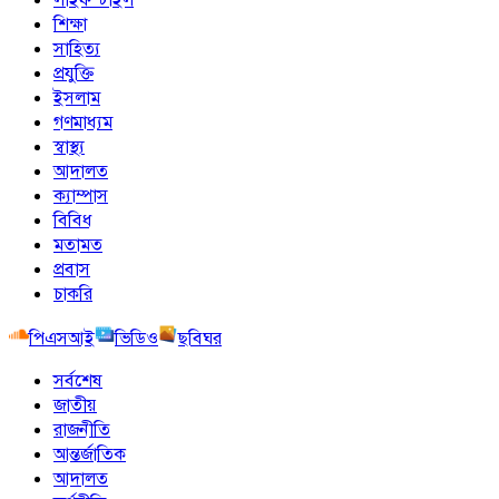
শিক্ষা
সাহিত্য
প্রযুক্তি
ইসলাম
গণমাধ্যম
স্বাস্থ্য
আদালত
ক্যাম্পাস
বিবিধ
মতামত
প্রবাস
চাকরি
পিএসআই
ভিডিও
ছবিঘর
সর্বশেষ
জাতীয়
রাজনীতি
আন্তর্জাতিক
আদালত