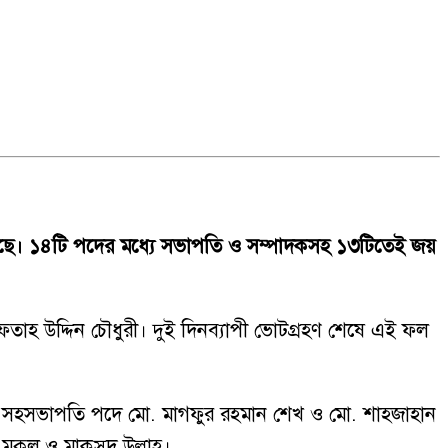
করেছে। ১৪টি পদের মধ্যে সভাপতি ও সম্পাদকসহ ১৩টিতেই জয়
ফতাহ উদ্দিন চৌধুরী। দুই দিনব্যাপী ভোটগ্রহণ শেষে এই ফল
লী। সহসভাপতি পদে মো. মাগফুর রহমান শেখ ও মো. শাহজাহান
ুকুল ও মাকসুদ উল্লাহ।