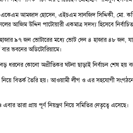
 একেএম আমজাদ হোসেন, এইচএম সানজিদ সিদ্দিকী, মো. কবির 
লের আজিম উদ্দিন পাটোয়ারী একমাত্র সদস্য হিসেবে নির্বাচি
রেন। ১১ হাজার ৯৭ জন ভোটারের মধ্যে ভোট দেন ৪ হাজার ৪৮ জন,
র্ট বার ভবনের অডিটোরিয়ামে।
বড় ধরনের কোনো অপ্রীতিকর ঘটনা ছাড়াই নির্বাচন শেষ হয় বল
িয়া নিয়ে বিতর্ক তৈরি হয়। আওয়ামী লীগ ও এর সহযোগী সংগঠনের 
ার তারা প্রায় পূর্ণ নিয়ন্ত্রণ নিয়ে সমিতির নেতৃত্বে এসেছে।