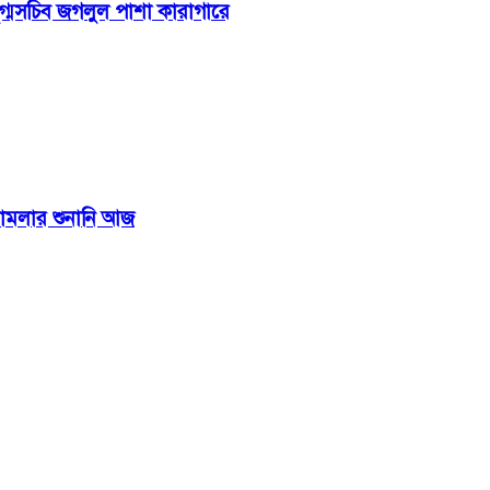
ুগ্মসচিব জগলুল পাশা কারাগারে
মামলার শুনানি আজ