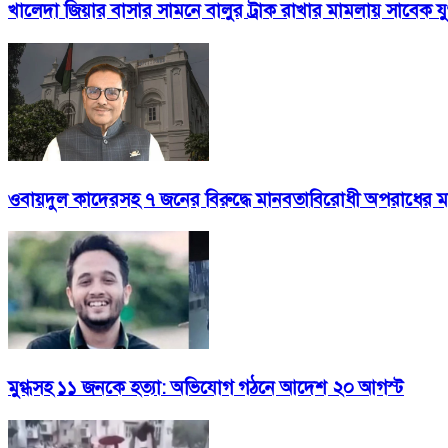
খালেদা জিয়ার বাসার সামনে বালুর ট্রাক রাখার মামলায় সাবেক য
ওবায়দুল কাদেরসহ ৭ জনের বিরুদ্ধে মানবতাবিরোধী অপরাধের 
মুগ্ধসহ ১১ জনকে হত্যা: অভিযোগ গঠনে আদেশ ২০ আগস্ট