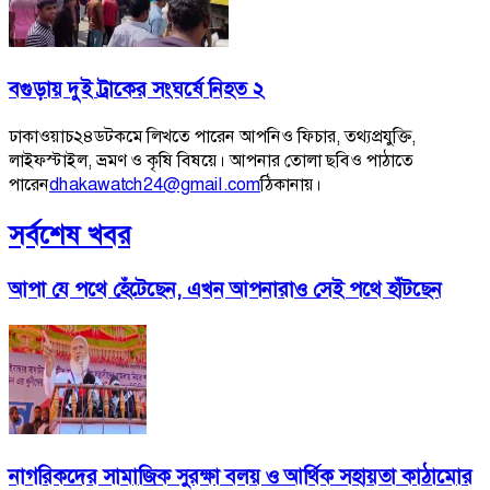
বগুড়ায় দুই ট্রাকের সংঘর্ষে নিহত ২
ঢাকাওয়াচ২৪ডটকমে লিখতে পারেন আপনিও ফিচার, তথ্যপ্রযুক্তি,
লাইফস্টাইল, ভ্রমণ ও কৃষি বিষয়ে। আপনার তোলা ছবিও পাঠাতে
পারেন
dhakawatch24@gmail.com
ঠিকানায়।
সর্বশেষ খবর
আপা যে পথে হেঁটেছেন, এখন আপনারাও সেই পথে হাঁটছেন
নাগরিকদের সামাজিক সুরক্ষা বলয় ও আর্থিক সহায়তা কাঠামোর