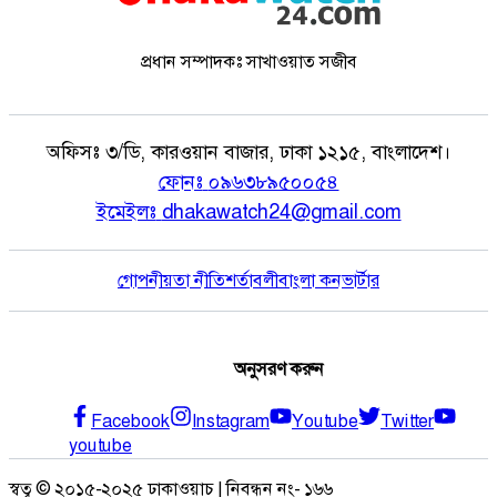
প্রধান সম্পাদকঃ সাখাওয়াত সজীব
অফিসঃ
৩/ডি, কারওয়ান বাজার, ঢাকা ১২১৫, বাংলাদেশ।
ফোনঃ
০৯৬৩৮৯৫০০৫৪
ইমেইলঃ
dhakawatch24@gmail.com
গোপনীয়তা নীতি
শর্তাবলী
বাংলা কনভার্টার
অনুসরণ করুন
Facebook
Instagram
Youtube
Twitter
youtube
স্বত্ব © ২০১৫-২০২৫ ঢাকাওয়াচ | নিবন্ধন নং- ১৬৬