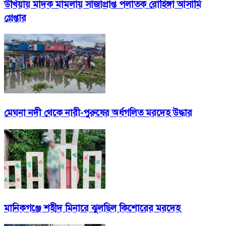
উখিয়ায় মাদক মামলায় সাজাপ্রাপ্ত পলাতক রোহিঙ্গা আসামি
গ্রেপ্তার
মেঘনা নদী থেকে নারী-পুরুষের অর্ধগলিত মরদেহ উদ্ধার
মানিকগঞ্জে শহীদ মিনারে ঝুলছিল কিশোরের মরদেহ