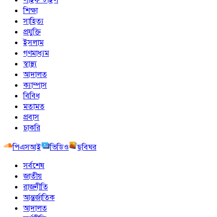
শিক্ষা
সাহিত্য
প্রযুক্তি
ইসলাম
গণমাধ্যম
স্বাস্থ্য
আদালত
ক্যাম্পাস
বিবিধ
মতামত
প্রবাস
চাকরি
পিএসআই
ভিডিও
ছবিঘর
সর্বশেষ
জাতীয়
রাজনীতি
আন্তর্জাতিক
আদালত