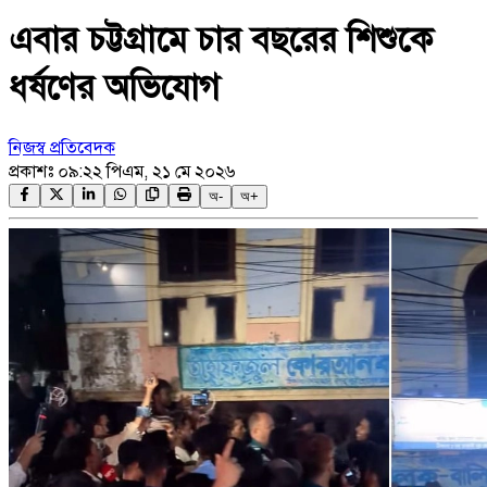
এবার চট্টগ্রামে চার বছরের শিশুকে
ধর্ষণের অভিযোগ
নিজস্ব প্রতিবেদক
প্রকাশঃ
০৯:২২ পিএম, ২১ মে ২০২৬
অ-
অ+