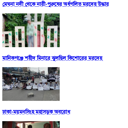
মেঘনা নদী থেকে নারী-পুরুষের অর্ধগলিত মরদেহ উদ্ধার
মানিকগঞ্জে শহীদ মিনারে ঝুলছিল কিশোরের মরদেহ
ঢাকা-ময়মনসিংহ মহাসড়ক অবরোধ