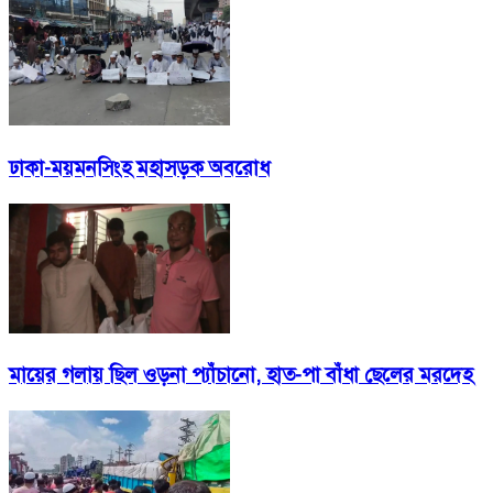
ঢাকা-ময়মনসিংহ মহাসড়ক অবরোধ
মায়ের গলায় ছিল ওড়না প্যাঁচানো, হাত-পা বাঁধা ছেলের মরদেহ