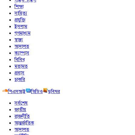
শিক্ষা
সাহিত্য
প্রযুক্তি
ইসলাম
গণমাধ্যম
স্বাস্থ্য
আদালত
ক্যাম্পাস
বিবিধ
মতামত
প্রবাস
চাকরি
পিএসআই
ভিডিও
ছবিঘর
সর্বশেষ
জাতীয়
রাজনীতি
আন্তর্জাতিক
আদালত