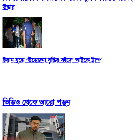
উদ্ধার
ইরান যুদ্ধে ‘উত্তেজনা বৃদ্ধির ফাঁদে’ আটকে ট্রাম্প
ভিডিও
থেকে আরো পড়ুন