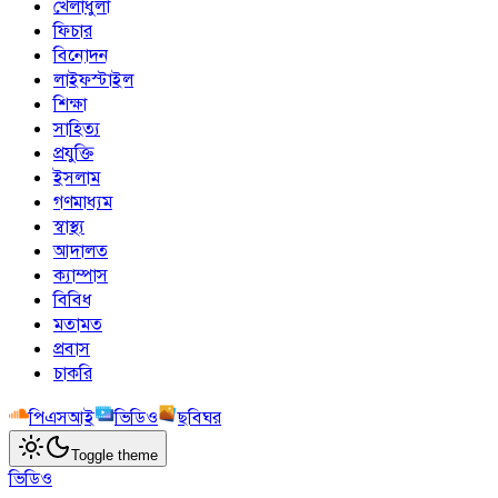
খেলাধুলা
ফিচার
বিনোদন
লাইফস্টাইল
শিক্ষা
সাহিত্য
প্রযুক্তি
ইসলাম
গণমাধ্যম
স্বাস্থ্য
আদালত
ক্যাম্পাস
বিবিধ
মতামত
প্রবাস
চাকরি
পিএসআই
ভিডিও
ছবিঘর
Toggle theme
ভিডিও