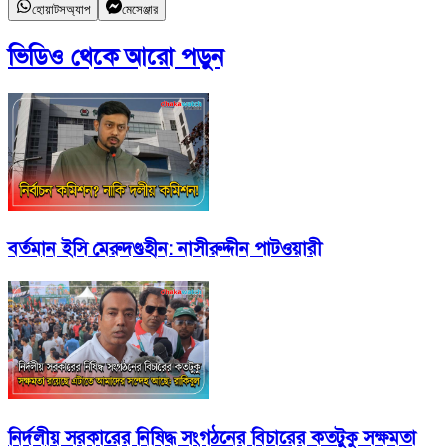
হোয়াটসঅ্যাপ
মেসেঞ্জার
ভিডিও
থেকে আরো পড়ুন
বর্তমান ইসি মেরুদণ্ডহীন: নাসীরুদ্দীন পাটওয়ারী
নির্দলীয় সরকারের নিষিদ্ধ সংগঠনের বিচারের কতটুকু সক্ষমতা