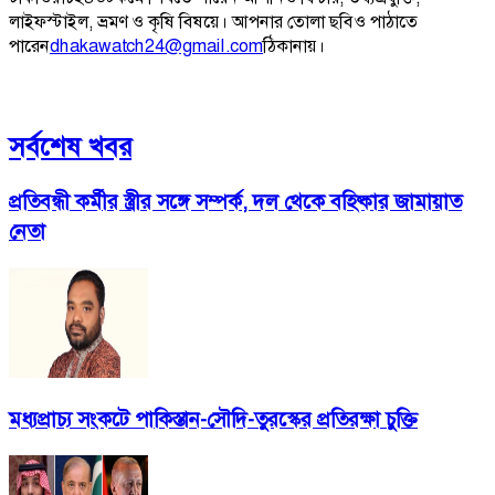
লাইফস্টাইল, ভ্রমণ ও কৃষি বিষয়ে। আপনার তোলা ছবিও পাঠাতে
পারেন
dhakawatch24@gmail.com
ঠিকানায়।
সর্বশেষ খবর
প্রতিবন্ধী কর্মীর স্ত্রীর সঙ্গে সম্পর্ক, দল থেকে বহিষ্কার জামায়াত
নেতা
মধ্যপ্রাচ্য সংকটে পাকিস্তান-সৌদি-তুরস্কের প্রতিরক্ষা চুক্তি