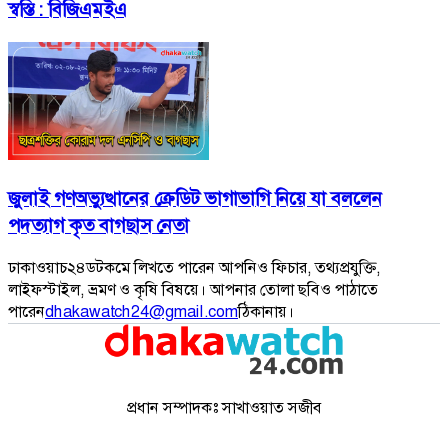
স্বস্তি : বিজিএমইএ
জুলাই গণঅভ্যুত্থানের ক্রেডিট ভাগাভাগি নিয়ে যা বললেন
পদত্যাগ কৃত বাগছাস নেতা
ঢাকাওয়াচ২৪ডটকমে লিখতে পারেন আপনিও ফিচার, তথ্যপ্রযুক্তি,
লাইফস্টাইল, ভ্রমণ ও কৃষি বিষয়ে। আপনার তোলা ছবিও পাঠাতে
পারেন
dhakawatch24@gmail.com
ঠিকানায়।
প্রধান সম্পাদকঃ সাখাওয়াত সজীব