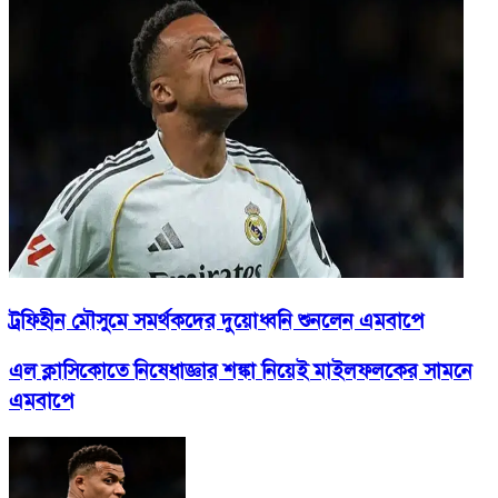
ট্রফিহীন মৌসুমে সমর্থকদের দুয়োধ্বনি শুনলেন এমবাপে
এল ক্লাসিকোতে নিষেধাজ্ঞার শঙ্কা নিয়েই মাইলফলকের সামনে
এমবাপে