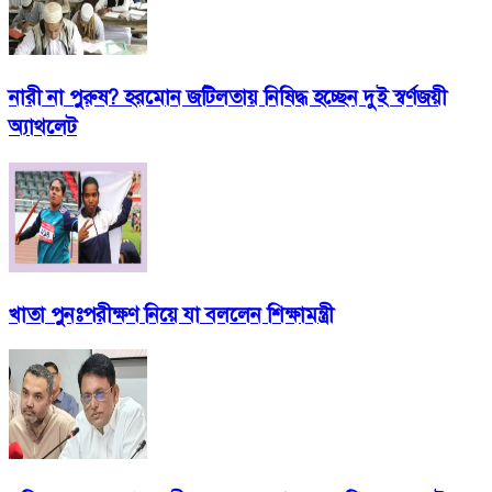
নারী না পুরুষ? হরমোন জটিলতায় নিষিদ্ধ হচ্ছেন দুই স্বর্ণজয়ী
অ্যাথলেট
খাতা পুনঃপরীক্ষণ নিয়ে যা বললেন শিক্ষামন্ত্রী