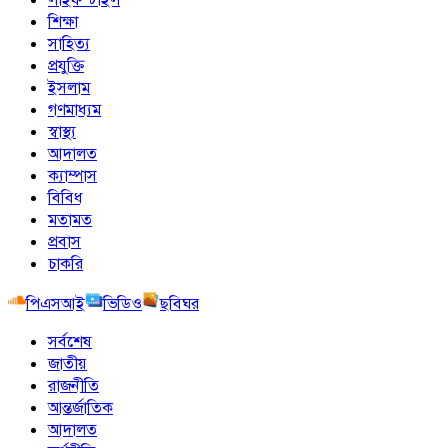
শিক্ষা
সাহিত্য
প্রযুক্তি
ইসলাম
গণমাধ্যম
স্বাস্থ্য
আদালত
ক্যাম্পাস
বিবিধ
মতামত
প্রবাস
চাকরি
পিএসআই
ভিডিও
ছবিঘর
সর্বশেষ
জাতীয়
রাজনীতি
আন্তর্জাতিক
আদালত